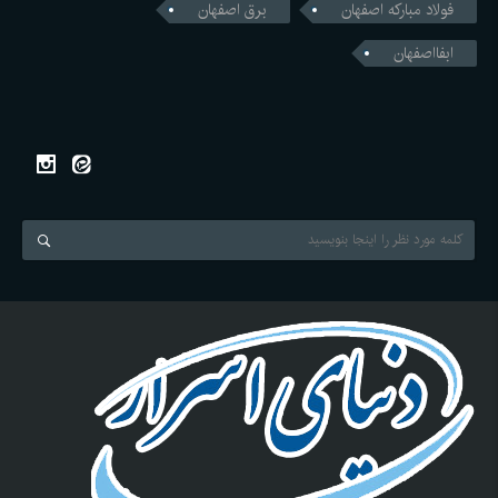
فولاد مبارکه اصفهان
برق اصفهان
ابفااصفهان