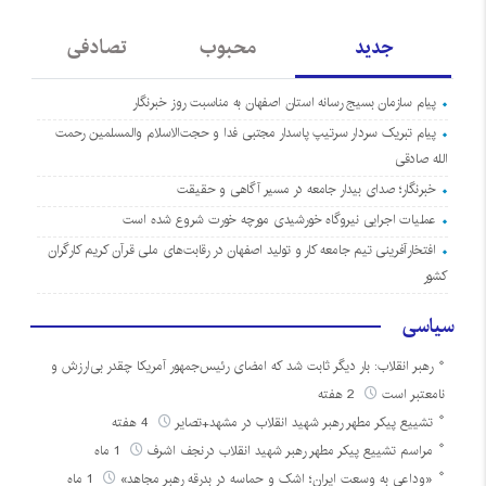
جدید
محبوب
تصادفی
پیام سازمان بسیج رسانه استان اصفهان به مناسبت روز خبرنگار
پیام تبریک سردار سرتیپ پاسدار مجتبی فدا و حجت‌الاسلام والمسلمین رحمت
الله صادقی
خبرنگار؛ صدای بیدار جامعه در مسیر آگاهی و حقیقت
عملیات اجرایی نیروگاه خورشیدی مورچه خورت شروع شده است
افتخارآفرینی تیم جامعه کار و تولید اصفهان در رقابت‌های ملی قرآن کریم کارگران
کشور
سیاسی
رهبر انقلاب: بار دیگر ثابت شد که امضای رئیس‌جمهور آمریکا چقدر بی‌ارزش و
نامعتبر است
2 هفته
تشییع پیکر مطهر رهبر شهید انقلاب در مشهد+تصایر
4 هفته
مراسم تشییع پیکر مطهر رهبر شهید انقلاب درنجف اشرف
1 ماه
«وداعی به وسعت ایران؛ اشک و حماسه در بدرقه رهبر مجاهد»
1 ماه