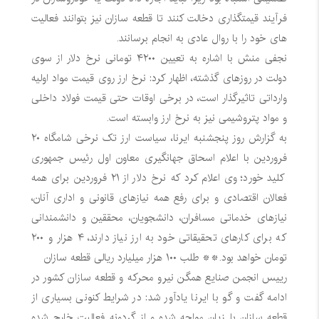
فرآیند قیمتگذاری دخالت کنند تا قطعه سازان نیز بتوانند فعالیت
های خود را با روال عادی به انجام برسانند.
نجفی منش با اشاره به تعیین ۴۲۰۰ تومانی نرخ دلار از سوی
دولت در روزهای گذشته، اظهار کرد: نرخ ارز روی قیمت مواد اولیه
وارداتی تاثیرگذار است، در برخی اوقات حتی قیمت فولاد داخلی
و مواد پتروشیمی نیز به نرخ ارز وابسته است.
به گزارش روز پنجشنبه ایرنا، سیاست ارز تک نرخی شامگاه ۲۰
فروردین با اعلام اسحاق جهانگیری معاون اول رئیس جمهوری
کلید خورد؛ وی اعلام کرد که نرخ دلار از ۲۱ فروردین برای همه
فعالان اقتصادی و برای رفع همه نیازهای قانونی و اداری آنان،
نیازهای خدماتی مسافران، دانشجویان، محققین و دانشمندانی
که برای کارهای تحقیقاتی خود به ارز نیاز دارند، ۴ هزار و ۲۰۰
تومان خواهد بود.** طلب ۱۰۰ هزار میلیارد ریالی قطعه سازان
رییس انجمن صنایع همگن نیرو محرکه و قطعه سازان کشور در
ادامه گفت و گو با ایرنا یادآور شد: در شرایط کنونی بسیاری از
قطعه سازان با زیان مواجه شده و از گردونه فعالیت خارج شده