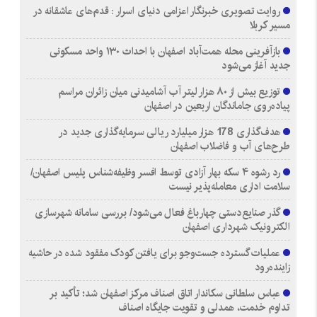
روایت تصویری خبرنگار اعزامی دنیای اسرار : قدم‌های عاشقانه در
مسیر کربلا
بازآفرینی محله همت‌آباد اصفهان با احداث ۱۳۰ واحد مسکونی
جدید آغاز می‌شود
توزیع بیش از ۸۰ هزار لیتر آب آشامیدنی میان زائران مراسم
پیاده‌روی جاماندگان اربعین در اصفهان
هدف‌گذاری 178 هزار میلیارد ریالی سرمایه‌گذاری جدید در
طرح‌های آب و فاضلاب اصفهان
رد رشوه ۴ سکه بهار آزادی توسط افسر وظیفه‌شناس پلیس اصفهان/
سلامت اداری معامله‌پذیر نیست
گذر صنایع‌دستی چهارباغ فعال می‌شود/ بررسی سامانه شهرسازی
الکترونیک شهرداری اصفهان
عملیات گسترده جست‌وجو برای یافتن کودک مفقود شده در حاشیه
زاینده‌رود
عباس سلطانی سکاندار اتاق اصناف مرکز اصفهان شد؛ تأکید بر
تداوم خدمت، همدلی و تقویت جایگاه اصناف