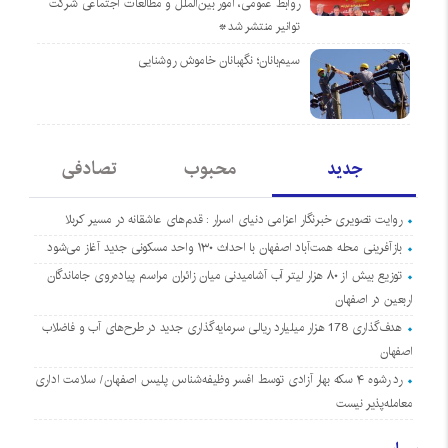
روابط عمومی، امور بین‌الملل و مطالعات اجتماعی شرکت
توانیر منتشر شد*
سیم‌بانان؛ نگهبانان خاموش روشنایی
جدید
محبوب
تصادفی
روایت تصویری خبرنگار اعزامی دنیای اسرار : قدم‌های عاشقانه در مسیر کربلا
بازآفرینی محله همت‌آباد اصفهان با احداث ۱۳۰ واحد مسکونی جدید آغاز می‌شود
توزیع بیش از ۸۰ هزار لیتر آب آشامیدنی میان زائران مراسم پیاده‌روی جاماندگان
اربعین در اصفهان
هدف‌گذاری 178 هزار میلیارد ریالی سرمایه‌گذاری جدید در طرح‌های آب و فاضلاب
اصفهان
رد رشوه ۴ سکه بهار آزادی توسط افسر وظیفه‌شناس پلیس اصفهان/ سلامت اداری
معامله‌پذیر نیست