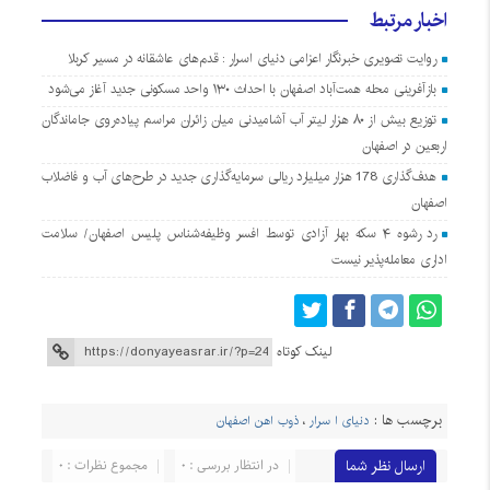
اخبار مرتبط
روایت تصویری خبرنگار اعزامی دنیای اسرار : قدم‌های عاشقانه در مسیر کربلا
بازآفرینی محله همت‌آباد اصفهان با احداث ۱۳۰ واحد مسکونی جدید آغاز می‌شود
توزیع بیش از ۸۰ هزار لیتر آب آشامیدنی میان زائران مراسم پیاده‌روی جاماندگان
اربعین در اصفهان
هدف‌گذاری 178 هزار میلیارد ریالی سرمایه‌گذاری جدید در طرح‌های آب و فاضلاب
اصفهان
رد رشوه ۴ سکه بهار آزادی توسط افسر وظیفه‌شناس پلیس اصفهان/ سلامت
اداری معامله‌پذیر نیست
لینک کوتاه
برچسب ها :
دنیای ا سرار
،
ذوب اهن اصفهان
ارسال نظر شما
در انتظار بررسی : 0
مجموع نظرات : 0