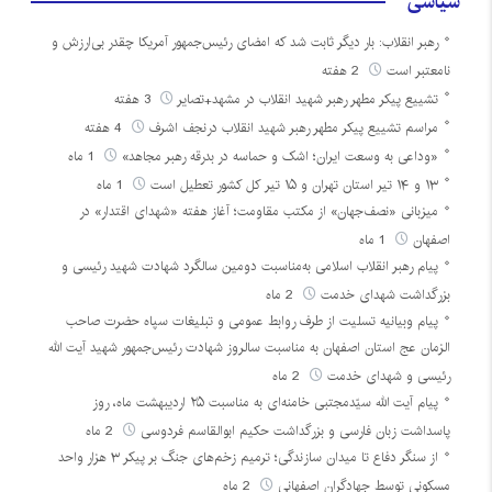
سیاسی
رهبر انقلاب: بار دیگر ثابت شد که امضای رئیس‌جمهور آمریکا چقدر بی‌ارزش و
نامعتبر است
2 هفته
تشییع پیکر مطهر رهبر شهید انقلاب در مشهد+تصایر
3 هفته
مراسم تشییع پیکر مطهر رهبر شهید انقلاب درنجف اشرف
4 هفته
«وداعی به وسعت ایران؛ اشک و حماسه در بدرقه رهبر مجاهد»
1 ماه
۱۳ و ۱۴ تیر استان تهران و ۱۵ تیر کل کشور تعطیل است
1 ماه
میزبانی «نصف‌جهان» از مکتب مقاومت؛ آغاز هفته «شهدای اقتدار» در
اصفهان
1 ماه
پیام رهبر انقلاب اسلامی به‌مناسبت دومین سالگرد شهادت شهید رئیسی و
بزرگداشت شهدای خدمت
2 ماه
پیام وبیانیه تسلیت از طرف روابط عمومی و تبلیغات سپاه حضرت صاحب
الزمان عج استان اصفهان به مناسبت سالروز شهادت رئیس‌جمهور شهید آیت الله
رئیسی و شهدای خدمت
2 ماه
پیام آیت الله سیّدمجتبی خامنه‌ای به مناسبت ۲۵ اردیبهشت ماه، روز
پاسداشت زبان فارسی و بزرگداشت حکیم ابوالقاسم فردوسی
2 ماه
از سنگر دفاع تا میدان سازندگی؛ ترمیم زخم‌های جنگ بر پیکر ۳ هزار واحد
مسکونی توسط جهادگران اصفهانی
2 ماه