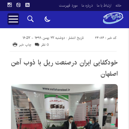
خانه
ارتباط با ما
درباره ما
مورد فهرست
کد خبر : 24084
تاریخ انتشار : دوشنبه ۲۷ بهمن ۱۳۹۹ - ۱۶:۵۷
0 نظر
چاپ خبر
خودکفایی ایران درصنعت ریل با ذوب آهن
اصفهان