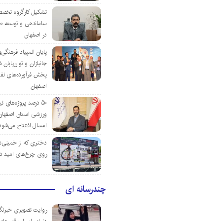
تشکیل کارگروه تخصص
ساماندهی و توسعه ص
در اصفهان
پایان المپیاد فرهنگی
جانبازان و توان‌یابا
پخش فرآورده‌های نفت
اصفهان
۵۰ درصد پروژه‌های نی
ورزشی استان اصفهان ت
امسال افتتاح می‌شود
دختری که از خمینی‌شهر
روی چرخ‌های امید د
چندرسانه ای
روایت تصویری خبرنگا