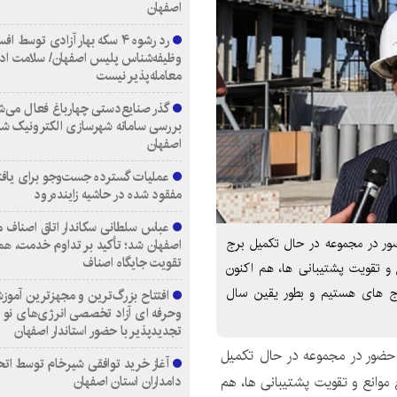
اصفهان
رد رشوه ۴ سکه بهار آزادی توسط اف
وظیفه‌شناس پلیس اصفهان/ سلامت اد
معامله‌پذیر نیست
گذر صنایع‌دستی چهارباغ فعال می‌ش
بررسی سامانه شهرسازی الکترونیک ش
اصفهان
عملیات گسترده جست‌وجو برای یاف
مفقود شده در حاشیه زاینده‌رود
عباس سلطانی سکاندار اتاق اصناف م
ور در مجموعه در حال تکمیل برج
اصفهان شد؛ تأکید بر تداوم خدمت، هم
تقویت جایگاه اصناف
و تقویت پشتیبانی ها، هم اکنون
رج های هستیم و بطور یقین سال
افتتاح بزرگ‌ترین و مجهزترین آموزش
وحرفه ای آزاد تخصصی انرژی‌های نو 
تجدیدپذیر با حضور استاندار اصفهان
 حضور در مجموعه در حال تکمیل
آغاز خرید توافقی شیرخام توسط اتح
موانع و تقویت پشتیبانی ها، هم
دامداران استان اصفهان