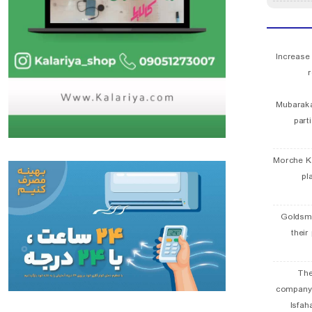
Increase
r
Mubaraka
part
Morche K
pl
Goldsmi
their
The
company
Isfah