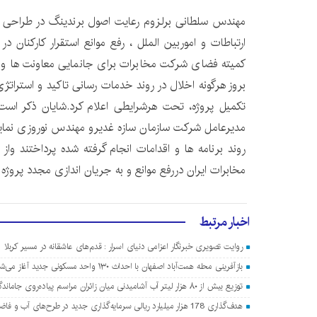
مهندس سلطانی برلزوم رعایت اصول برندینگ در طراحی داخ
ارتباطات و اموربین الملل ، رفع موانع استقرار کارکنان د
کمیته فضای شرکت مخابرات برای جانمایی معاونت ها و اد
بروز هرگونه اخلال در روند خدمات رسانی تاکید و استرا
تکمیل پروژه، تحت هرشرایطی اعلام کرد.شایان ذکر اس
مدیرعامل شرکت سازمان سازه غدیرو مهندس نوروزی نماینده پ
روند برنامه ها و اقدامات انجام گرفته شده پرداختند و
مخابرات ایران دررفع موانع و به جریان اندازی مجدد پروژه ق
اخبار مرتبط
روایت تصویری خبرنگار اعزامی دنیای اسرار : قدم‌های عاشقانه در مسیر کربلا
بازآفرینی محله همت‌آباد اصفهان با احداث ۱۳۰ واحد مسکونی جدید آغاز می‌شود
توزیع بیش از ۸۰ هزار لیتر آب آشامیدنی میان زائران مراسم پیاده‌روی جاماندگان اربعین در اصفهان
هدف‌گذاری 178 هزار میلیارد ریالی سرمایه‌گذاری جدید در طرح‌های آب و فاضلاب اصفهان