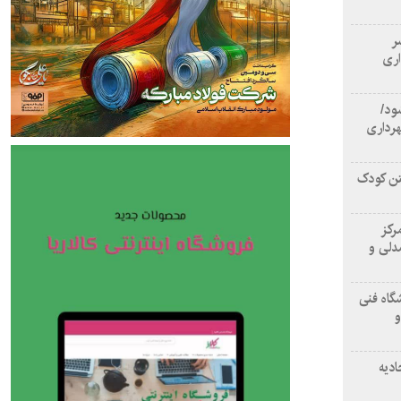
سر
اری
ود/
هرداری
تن کودک
رکز
دلی و
گاه فنی
و
ادیه