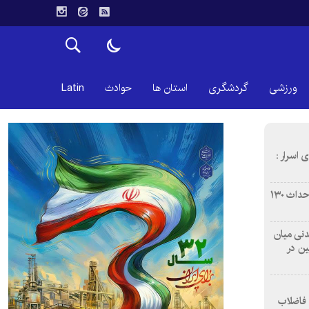
ورزشی
گردشگری
استان ها
حوادث
Latin
 اسرار :
بازآفرینی محله همت‌آباد اصفهان با احداث ۱۳۰
 آشامیدنی میان
ین در
 فاضلاب