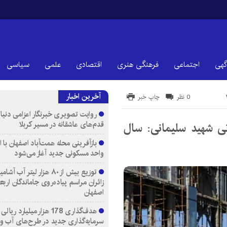
گهی
اجتماعی
فرهنگی هنری
اقتصادی
علمی
سیاسی
آخرین اخبار
0 نظر
چاپ خبر
روایت تصویری خبرنگار اعزامی دنیای
قدم‌های عاشقانه در مسیر کربلا
تی شهید سلیمانی: سال
واحد مسکونی جدید آغاز می‌شود
توزیع بیش از ۸۰ هزار لیتر آب
زائران مراسم پیاده‌روی جاماندگان اربع
اصفهان
هدف‌گذاری 178 هزار میلیارد ریالی
سرمایه‌گذاری جدید در طرح‌های آب و