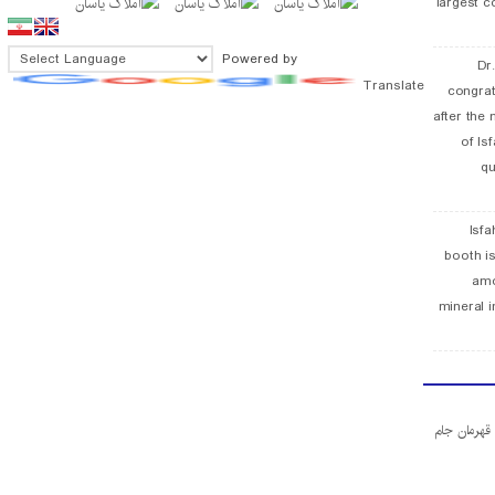
largest c
Powered by
Dr
Translate
congra
after the 
of Is
qu
Isfa
booth is
amo
mineral i
ا قهرمان جام