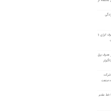
 عاشقانه در
ندگی
رف انرژی با
ر مصرف برق
انگیزتر
 شرکت
ده صنعت
ا خط مقدم