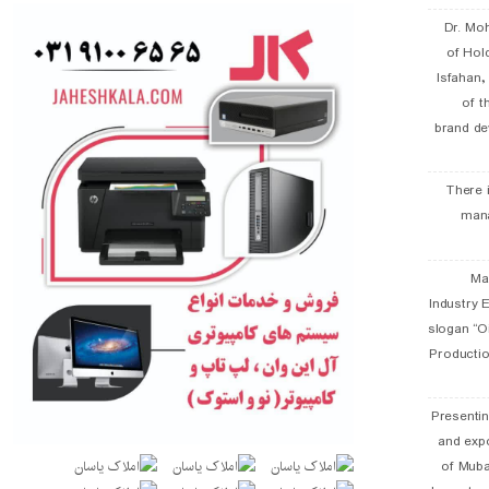
Dr. Mo
of Hol
Isfahan
of t
brand de
There 
man
19 
Industry E
slogan “Oi
Productio
Presentin
and exp
of Muba