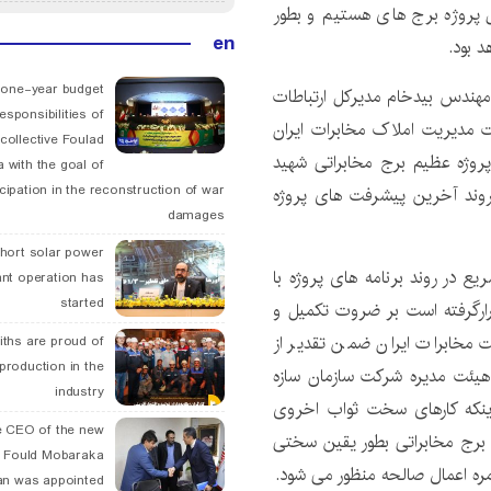
 پروژه برج های هستیم و بطور
en
 one-year budget
شنبه ۱۱ خرداد به همراه مهندس بیدخام مدیرکل ارتباطات
esponsibilities of
ت مدیریت املاک مخابرات ایران
collective Foulad
روژه عظیم برج مخابراتی شهید
 with the goal of
icipation in the reconstruction of war
 روند آخرین پیشرفت های پروژه
damages
hort solar power
یع در روند برنامه های پروژه با
ant operation has
started
رارگرفته است بر ضروت تکمیل و
ت مخابرات ایران ضمن تقدیر از
ths are proud of
 production in the
ئت مدیره شرکت سازمان سازه
industry
اینکه کارهای سخت ثواب اخروی
 CEO of the new
 برج مخابراتی بطور یقین سختی
 Fould Mobaraka
زمره اعمال صالحه منظور می شود.
an was appointed