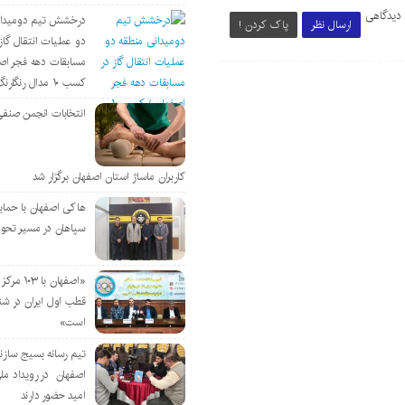
 دیدگاهی
درخشش تیم دومیدان
ارسال نظر
پاک کردن !
دو عملیات انتقال گاز 
مسابقات دهه فجر اص
کسب ۱۰ مدال رنگارنگ
انتخابات انجمن صنفی
کاربران ماساژ استان اصفهان برگزار شد
هاکی اصفهان با حمای
سپاهان در مسیر تحو
«اصفهان با 
قطب اول ایران در شن
است»
تیم رسانه بسیج سازن
اصفهان در رویداد مل
امید حضور دارند