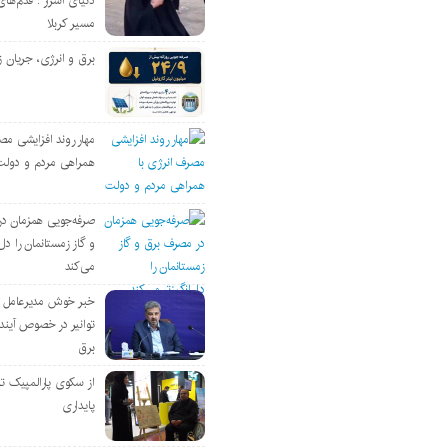
دنیای اسرار : قدم‌های
مسیر کربلا
برق و انرژی، جریان ز
مهار روند افزایشی مص
همراهی مردم و دولت
صرفه‌جویی همزمان د
و گاز زمستانمان را دل‌
می‌کند
خبر خوش مدیرعامل
توانیر در خصوص آین
برق
از سکوی پارالمپیک ت
پایداری