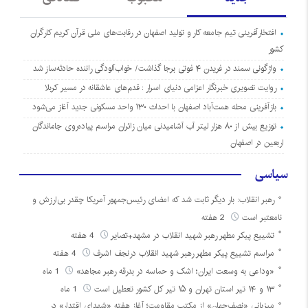
افتخارآفرینی تیم جامعه کار و تولید اصفهان در رقابت‌های ملی قرآن کریم کارگران
کشور
واژگونی سمند در فریدن ۴ فوتی برجا گذاشت/ خواب‌آلودگی راننده حادثه‌ساز شد
روایت تصویری خبرنگار اعزامی دنیای اسرار : قدم‌های عاشقانه در مسیر کربلا
بازآفرینی محله همت‌آباد اصفهان با احداث ۱۳۰ واحد مسکونی جدید آغاز می‌شود
توزیع بیش از ۸۰ هزار لیتر آب آشامیدنی میان زائران مراسم پیاده‌روی جاماندگان
اربعین در اصفهان
سیاسی
رهبر انقلاب: بار دیگر ثابت شد که امضای رئیس‌جمهور آمریکا چقدر بی‌ارزش و
نامعتبر است
2 هفته
تشییع پیکر مطهر رهبر شهید انقلاب در مشهد+تصایر
4 هفته
مراسم تشییع پیکر مطهر رهبر شهید انقلاب درنجف اشرف
4 هفته
«وداعی به وسعت ایران؛ اشک و حماسه در بدرقه رهبر مجاهد»
1 ماه
۱۳ و ۱۴ تیر استان تهران و ۱۵ تیر کل کشور تعطیل است
1 ماه
میزبانی «نصف‌جهان» از مکتب مقاومت؛ آغاز هفته «شهدای اقتدار» در