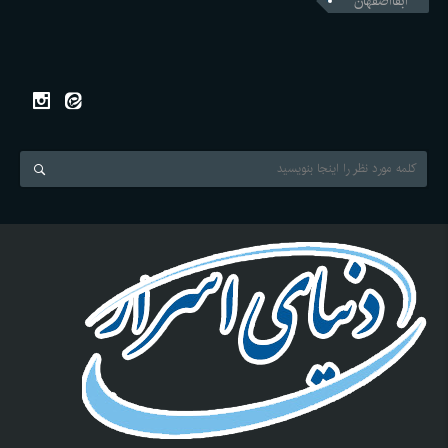
ابفااصفهان