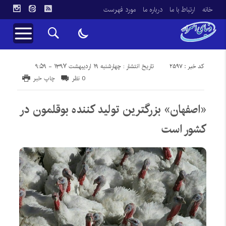
خانه
ارتباط با ما
درباره ما
مورد فهرست
کد خبر : 2597
تاریخ انتشار : چهارشنبه ۱۹ اردیبهشت ۱۳۹۷ - ۹:۵۹
0 نظر
چاپ خبر
«اصفهان» بزرگترین تولید کننده بوقلمون در
کشور است