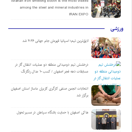
Isfahan iron smelting booth is the most visited
among the steel and mineral industries in
IRAN EXPO
ورزشی
لایق‌ترین تیم؛ اسپانیا قهرمان جام جهانی ۲۰۲۶ شد
درخشش تیم دومیدانی منطقه دو عملیات انتقال گاز در
مسابقات دهه فجر اصفهان / کسب ۱۰ مدال رنگارنگ
انتخابات انجمن صنفی کارگری کاربران ماساژ استان اصفهان
برگزار شد
هاکی اصفهان با حمایت باشگاه سپاهان در مسیر تحول