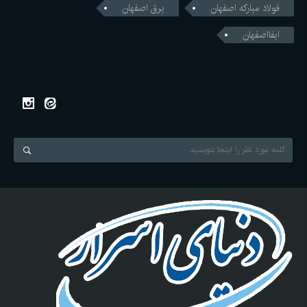
فولاد مبارکه اصفهان
برق اصفهان
ابفااصفهان