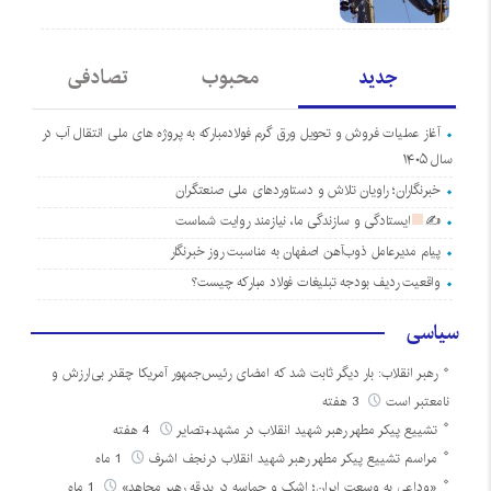
جدید
محبوب
تصادفی
آغاز عملیات فروش و تحویل ورق گرم فولادمبارکه به پروژه های ملی انتقال آب در
سال ۱۴۰۵
خبرنگاران؛ راویان تلاش و دستاوردهای ملی صنعتگران
✍
ایستادگی و سازندگی ما، نیازمند روایت شماست
پیام مدیرعامل ذوب‌آهن اصفهان به مناسبت روز خبرنگار
واقعیت ردیف بودجه تبلیغات فولاد مبارکه چیست؟
سیاسی
رهبر انقلاب: بار دیگر ثابت شد که امضای رئیس‌جمهور آمریکا چقدر بی‌ارزش و
نامعتبر است
3 هفته
تشییع پیکر مطهر رهبر شهید انقلاب در مشهد+تصایر
4 هفته
مراسم تشییع پیکر مطهر رهبر شهید انقلاب درنجف اشرف
1 ماه
«وداعی به وسعت ایران؛ اشک و حماسه در بدرقه رهبر مجاهد»
1 ماه