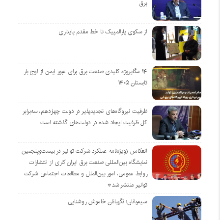
برق
از سکوی پارالمپیک تا خط مقدم پایداری
۱۴ مگاپروژه‌ کلیدی صنعت برق برای عبور ایمن از اوج بار
تابستان ۱۴۰۵
ظرفیت نیروگاه‌های تجدیدپذیر در دولت چهاردهم، سه‌برابر
کل ظرفیت ایجاد شده در دولت‌های گذشته است
انعکاس (ویژه‌نامه عملکرد شرکت توانیر در بیست‌وپنجمین
نمایشگاه بین‌المللی صنعت برق ایران کاری از انتشارات
روابط عمومی، امور بین‌الملل و مطالعات اجتماعی شرکت
توانیر منتشر شد*
سیم‌بانان؛ نگهبانان خاموش روشنایی