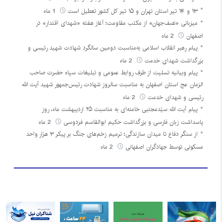
۱۳ و ۱۴ تیر استان تهران و ۱۵ تیر کل کشور تعطیل است
1 ماه
میزبانی «نصف‌جهان» از مکتب مقاومت؛ آغاز هفته «شهدای اقتدار» در
اصفهان
2 ماه
پیام رهبر انقلاب اسلامی به‌مناسبت دومین سالگرد شهادت شهید رئیسی و
بزرگداشت شهدای خدمت
2 ماه
پیام وبیانیه تسلیت از طرف روابط عمومی و تبلیغات سپاه حضرت صاحب
الزمان عج استان اصفهان به مناسبت سالروز شهادت رئیس‌جمهور شهید آیت الله
رئیسی و شهدای خدمت
2 ماه
پیام آیت الله سیّدمجتبی خامنه‌ای به مناسبت ۲۵ اردیبهشت ماه، روز
پاسداشت زبان فارسی و بزرگداشت حکیم ابوالقاسم فردوسی
2 ماه
از سنگر دفاع تا میدان سازندگی؛ ترمیم زخم‌های جنگ بر پیکر ۳ هزار واحد
مسکونی توسط جهادگران اصفهانی
2 ماه