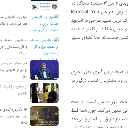
این رونمایی با عبور دستگاه‌ های فعال اندرویدی از مرز ۳ میلیارد دستگاه در
جهان مصادف شده است. در بخش طراحی گوگل حالا از زبان طراحی Material You
مهار روند افزایشی مص
گ ترین تغییر طراحی در اندروید
همراهی مردم و دولت
د و حبابی شکلند. از تغییرات عمده
کشن ‌هاست که حالا فضای بسیار
صرفه‌جویی همزمان د
و گاز زمستانمان را دل‌
می‌کند
خبر خوش مدیرعامل
توانیر در خصوص آین
 اپل صرفا در پی گیری مدل تجاری
برق
 به مشتریان است، درگیر در
از سکوی پارالمپیک ت
پایداری
سخت افزار قدیمی نیست و بحث
الی تبدیل می‌کند، چون شما فقط
۱۴ مگاپروژه‌ کلیدی
برای عبور ایمن از اوج 
 نصب از طریق اپ استور را می‌دهد
۱۴۰۵
 از داده‌های خود استفاده کنید.