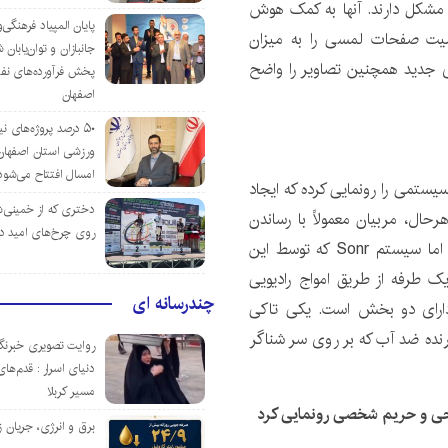
 مشکل دارند. آنها به کمک هوش
پایان المپیاد فرهنگی
سیت صفحات لمسی را به میزان
جانبازان و توان‌یابا
ی جدید همچنین تصاویر را واضح
پخش فرآورده‌های نفت
اصفهان
۵۰ درصد پروژه‌های نی
ورزشی استان اصفهان ت
امسال افتتاح می‌شود
یستمی را رونمایی کرده که ایجاد
دختری که از خمینی‌شهر
هرحال، مربیان معمولاً با رساندن
روی چرخ‌های امید د
دستورهای خود به شاگردانشان در حین شنا مشکل دارند، اما سیستم Sonr که توسط این
 طرفه از طریق امواج رادیویی
چندرسانه ای
دارای دو بخش است. یکی تاکی
نده ضد آب که بر روی سر شناگر
روایت تصویری خبرنگا
دنیای اسرار : قدم‌های
مسیر کربلا
برق و انرژی، جریان ز