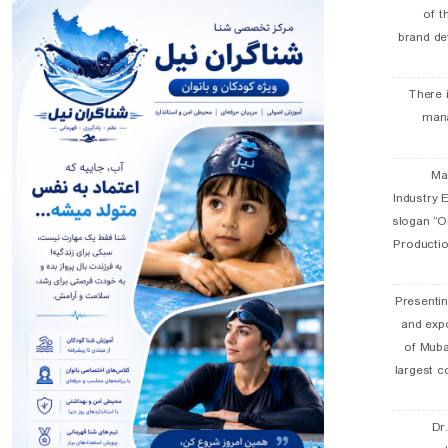
of t
brand de
There 
man
19 
Industry E
slogan “Oi
Productio
Presentin
and exp
of Muba
largest c
Dr