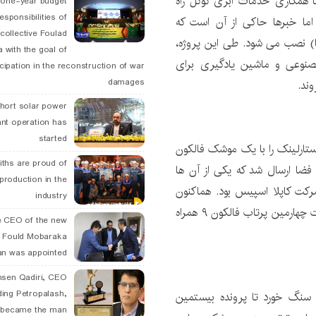
 one-year budget
esponsibilities of
ده، اما خبرها حاکی از آن است که
collective Foulad
نخستین پایانه استارلینک در نیوآلبانی (ایالت اوهایو آمریکا) نصب می ‎شود. طی این پروژه،
 with the goal of
صنوعی و ماشین یادگیری برای
icipation in the reconstruction of war
damages
وند.
hort solar power
ant operation has
started
 ۵۲ ماهواره اینترنتی استارلینک را با یک موشک فالکون
ths are proud of
 فضا ارسال شد که یکی از آن ها
 production in the
جدیدترین نسخه ماهواره تصویربرداری SAR متعلق به شرکت کاپلا اسپیس بود. هم‎اکنون
industry
بیش از ۱۶۰۰ استارلینک در مدار زمین قرار دارند این عملیات چهارمین پرتاب فالکون ۹ همراه
 CEO of the new
 Fould Mobaraka
an was appointed
hsen Qadiri, CEO
ding Petropalash,
این بار هم تیر شرکت فضایی Rocket Lab به سنگ خورد تا پرونده بیستمین
, became the man