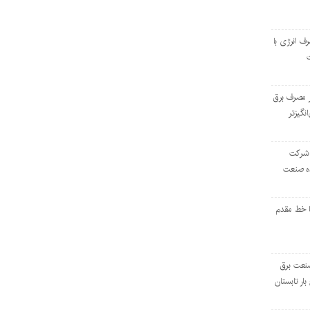
رف انرژی با
ر مصرف برق
انگیزتر
 شرکت
ده صنعت
ا خط مقدم
 صنعت برق
بار تابستان