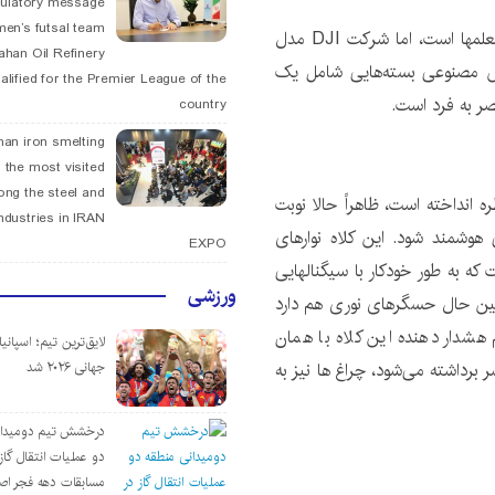
tulatory message
men’s futsal team
نیواطلس: اداره کلاسهای مدرسه یکی از وظایف پرچالش معلم‎ها است، اما شرکت DJI مدل
fahan Oil Refinery
هوش مصنوعی بسته‌هایی شامل یک
alified for the Premier League of the
صر به فرد است.
country
han iron smelting
 the most visited
ng the steel and
نیای دیجیتال بر همه بخش ‎های سیطره انداخته است، ظاهراً حالا نوبت
ndustries in IRAN
 واسطه فناوری ‎های دیجیتالی هوشمند شود. این کلاه نوارهای
EXPO
روشنایی LED جلو و عقب با رنگ ‌های سفید و قرمز است که به طور خودکار با سیگنال‎هایی
ورزشی
فعال می‌شوند. در عین حال حسگرهای نوری هم دارد
شدار دهنده این کلاه با همان
لایق‌ترین تیم؛ اسپانی
سیستم هشداردهنده کار می‎ کند. هنگامی که کلاه ایمنی از سر برداشته می‌شود، چراغ ‎ها نیز به
جهانی ۲۰۲۶ شد
درخشش تیم دومیدان
دو عملیات انتقال گاز 
مسابقات دهه فجر اص