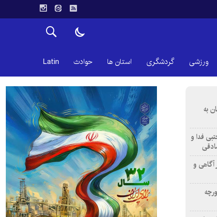
ورزشی
گردشگری
استان ها
حوادث
Latin
ن به
تبی فدا و
ادقی
 آگاهی و
ورچه