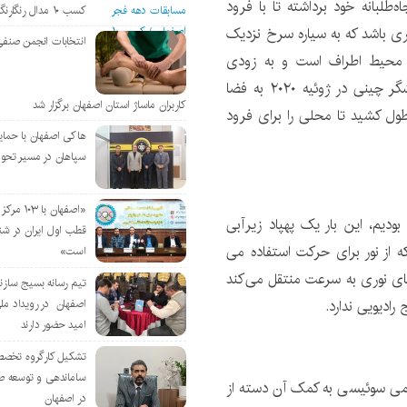
طلبانه خود برداشته تا با فرود
کسب ۱۰ مدال رنگارنگ
 سومین کشوری باشد که به سیاره سرخ نزدیک
انتخابات انجمن صنفی
 محیط اطراف است و به زودی
پژوهش آن درباره سطح مریخ آغاز خواهد شد. این کاوشگر چینی در ژوئیه ۲۰۲۰ به فضا
کاربران ماساژ استان اصفهان برگزار شد
 طول کشید تا محلی را برای فرود
هاکی اصفهان با حمای
سپاهان در مسیر تحو
«اصفهان با 
 هوا به‎دنبال پهپادها بودیم، این بار یک پهپاد زیرآبی
قطب اول ایران در شن
 از نور برای حرکت استفاده می
است»
های نوری به سرعت منتقل می‌کند
تیم رسانه بسیج سازن
اصفهان در رویداد مل
امید حضور دارند
تشکیل کارگروه تخصص
ساماندهی و توسعه ص
ی سوئیسی به کمک آن دسته از
در اصفهان