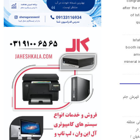
congra
after the 
of Is
qu
Isfa
booth is
amo
mineral i
ا قهرمان جام
ی منطقه
در
فهان /