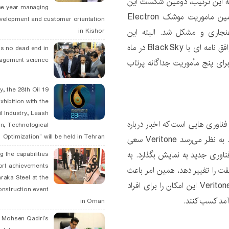
ست بسته شود و به این ترتیب، دومین شکست این
he year managing
شرکت فضایی طی یک سال این گونه رقم بخورد. بیستمین ماموریت موشک Electron
velopment and customer orientation
جاری و مشکل شد. البته این
in Kishor
شکست پایان کار Rocket Lab نیست، زیرا این شرکت توافق نامه ای با BlackSky در ماه
is no dead end in
agement science
اره نسبتاً بزرگ را برای پنج مأموریت جداگانه پرتاب
May, the 28th Oil
xhibition with the
l Industry, Leash
اوری ‌هایی است که اخبار درباره
n, Technological
Optimization” will be held in Tehran
آن جالب است، به ویژه اگر پای سلبریتی‌ها در میان باشد. به نظر می‌رسد Veritone سعی
ناوری جدید به نمایش بگذارد. به
g the capabilities
ort achievements
ت را تغییر دهد، همین امر باعث
raka Steel at the
شده استفاده از آن برای کاربران نگران کننده باشد. شرکت Veritone این امکان را برای افراد
onstruction event
آمد کسب کنند.
in Oman
. Mohsen Qadiri’s