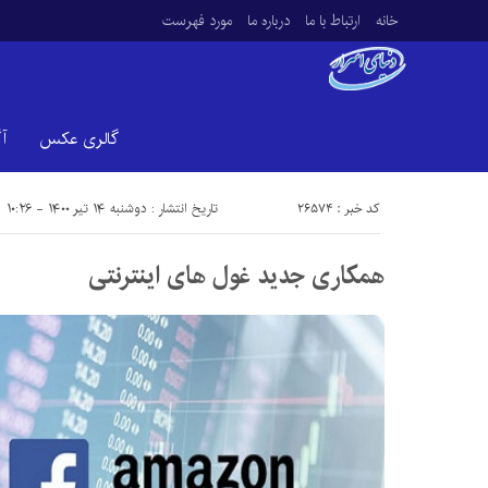
خانه
ارتباط با ما
درباره ما
مورد فهرست
گالری عکس
آ
کد خبر : 26574
تاریخ انتشار : دوشنبه ۱۴ تیر ۱۴۰۰ - ۱۰:۲۶
همکاری جدید غول‎ های اینترنتی