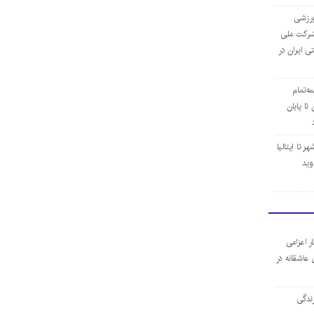
‌ورزشی
ن شرکت ملی
ی ایران در
مه‌تمام
ا پایان
 تا ایتالیا
وید
ر اعزامی
 عاشقانه در
ندگی