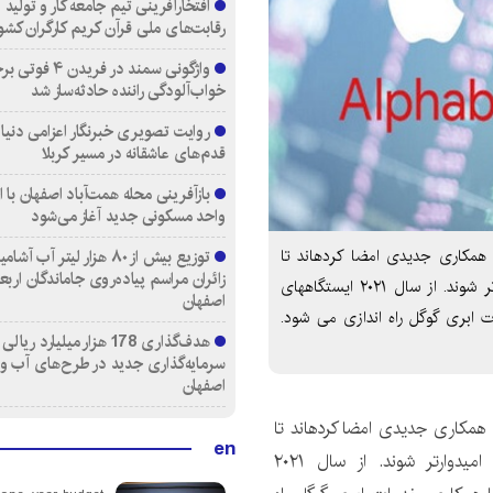
افتخارآفرینی تیم جامعه کار و تولید 
رقابت‌های ملی قرآن کریم کارگران کشو
واژگونی سمند در فری
خواب‌آلودگی راننده حادثه‌ساز شد
روایت تصویری خبرنگار اعزامی دنیای
قدم‌های عاشقانه در مسیر کربلا
واحد مسکونی جدید آغاز می‌شود
به گزارش دنیای اسرار: اسپیس ایکس و گوگل اخیراً قرارداد همکاری جدیدی امضا کرده‎اند تا
توزیع بیش از ۸۰ هزار لیتر آب
زائران مراسم پیاده‌روی جاماندگان اربع
کاربران برای دستیابی به سرویس اینترنت پهن ‎باند امیدوارتر شوند. از سال ۲۰۲۱ ایستگاه‎های
اصفهان
زمینی شبکه اینترنت ماهواره ‌ای استارلینک با همکاری خدمات ابری گوگل راه‎ اندازی می ‎شود.
هدف‌گذاری 178 هزار میلیارد ریالی
سرمایه‌گذاری جدید در طرح‌های آب و
اصفهان
اسپیس ایکس و گوگل اخیراً قرارداد همکاری جدیدی امضا کرده‎اند تا
en
کاربران برای دستیابی به سرویس اینترنت پهن ‎باند امیدوارتر شوند. از سال ۲۰۲۱