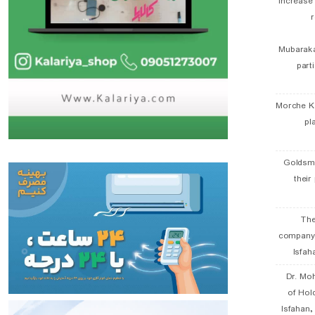
Increase
r
Mubaraka
part
Morche K
pl
Goldsmi
their
The
company
Isfah
Dr. Mo
of Hol
Isfahan