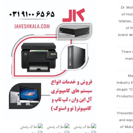
Dr. Mo
of Hol
Isfahan
of t
brand de
There 
man
19 
Industry E
slogan “Oi
Productio
Presentin
and exp
of Muba