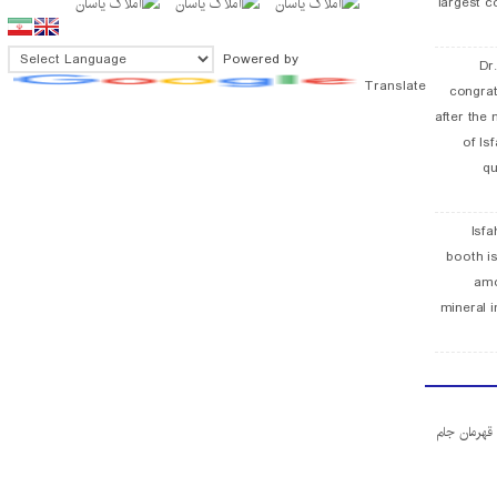
largest c
Powered by
Dr
Translate
congra
after the 
of Is
qu
Isfa
booth is
amo
mineral i
ا قهرمان جام