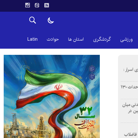
ورزشی
گردشگری
استان ها
حوادث
Latin
 اسرار :
بازآفرینی محله همت‌آباد اصفهان با احداث ۱۳۰
 آشامیدنی میان
ین در
 فاضلاب