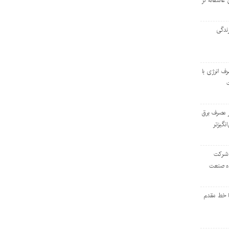
 عاشقانه در
ندگی
رف انرژی با
ر مصرف برق
انگیزتر
 شرکت
ده صنعت
ا خط مقدم