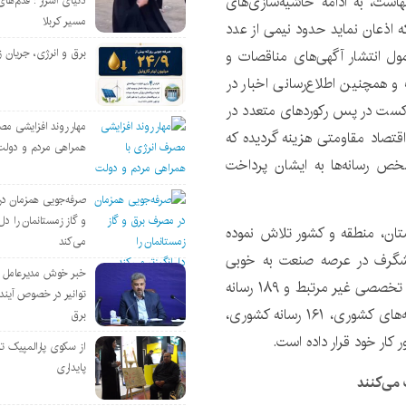
نهاست، به ادامه حاشیه‌سازی‌های
دنیای اسرار : قدم‌های
مسیر کربلا
 که اذعان نماید حدود نیمی از عدد
ر طبیعی و معمول انتشار آگهی‌های مناقصات و
برق و انرژی، جریان ز
 همچنین اطلاع‌رسانی اخبار در
 پادکست در پس رکوردهای متعدد در
مهار روند افزایشی مص
قتصاد مقاومتی هزینه گردیده که
همراهی مردم و دولت
خص رسانه‌ها به ایشان پرداخت
صرفه‌جویی همزمان د
و گاز زمستانمان را دل‌
ان، منطقه و کشور تلاش نموده
می‌کند
 شگرف در عرصه صنعت به خوبی
خبر خوش مدیرعامل
انجام دهد و ارتباط با ۳۰ رسانه تخصصی مرتبط، ۱۰۶ رسانه تخصصی غیر مرتبط و ۱۸۹ رسانه
توانیر در خصوص آین
عمومی را در قالب ۱۶۴ رسانه استانی و نمایندگی‌های رسانه‌های کشوری، ۱۶۱ رسانه کشوری،
برق
از سکوی پارالمپیک ت
پایداری
 می‌کنند