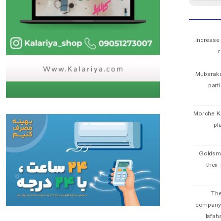
Increase
r
Mubaraka
part
Morche K
pl
Goldsmi
their
The
company
Isfah