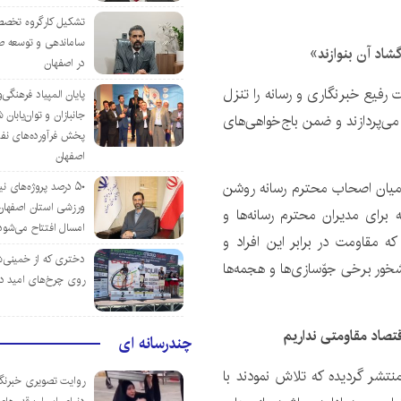
تشکیل کارگروه تخصص
ساماندهی و توسعه ص
گشاد آن بنوازند»
در اصفهان
ت رفیع خبرنگاری و رسانه را تنزل
پایان المپیاد فرهنگی
جانبازان و توان‌یابا
 می‌پردازند و ضمن باج‌خواهی‌های
پخش فرآورده‌های نفت
اصفهان
 میان اصحاب محترم رسانه روشن
۵۰ درصد پروژه‌های نی
ورزشی استان اصفهان ت
برای مدیران محترم رسانه‌ها و
امسال افتتاح می‌شود
ه مقاومت در برابر این افراد و
دختری که از خمینی‌شهر
بشخور برخی جوّسازی‌ها و هجمه‌ها
روی چرخ‌های امید د
قتصاد مقاومتی نداریم
چندرسانه ای
نتشر گردیده که تلاش نمودند با
روایت تصویری خبرنگا