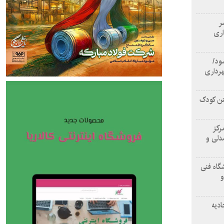
سر
اری
ود/
هرداری
تن کودک
رکز
دلی و
گاه فنی
و
ادیه