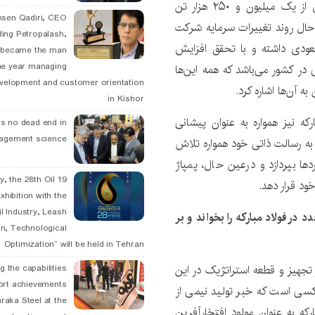
این شرکت نام‌آور ایرانی در سال گذشته با صادرات بیش از یک میلیون و ۲۵۰ هزار تن
hsen Qadiri, CEO
 حال روند تغییرات سرمایه شرکت
ding Petropalash,
صعودی داشته و با تحقق افزایش
, became the man
he year managing
در کشور می‌باشد که همه این‌ها
velopment and customer orientation
به آن‌ها اشاره کرد.
in Kishor
که نیز همواره به عنوان پیشانی
is no dead end in
agement science
به رسالت ذاتی خود همواره تلاش
ا بپردازد و درعین حال، پمپاژ
May, the 28th Oil
ود قرار دهد.
xhibition with the
l Industry, Leash
ر فولاد مبارکه را بخواند و بر
n, Technological
Optimization” will be held in Tehran
 که مخاطب خبر بومی‌سازی بیش از ۴ هزار تجهیز و قطعه استراتژیک در این
g the capabilities
ort achievements
 کسی است که خبر تولید نیمی از
raka Steel at the
فولاد مبارکه به عنوان مولود افتخارآفرین