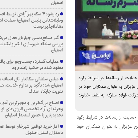
اصفهان
رد رشوه ۴ سکه بهار آزادی توسط اف
وظیفه‌شناس پلیس اصفهان/ سلامت اد
معامله‌پذیر نیست
گذر صنایع‌دستی چهارباغ فعال می‌ش
بررسی سامانه شهرسازی الکترونیک ش
اصفهان
عملیات گسترده جست‌وجو برای یاف
مفقود شده در حاشیه زاینده‌رود
مایت از رسانه‌ها در شرایط رکود
عباس سلطانی سکاندار اتاق اصناف م
اصفهان شد؛ تأکید بر تداوم خدمت، هم
 عزیزان به عنوان همکاران خود در
تقویت جایگاه اصناف
شرکت فولاد مبارکه به لطف خداوند
افتتاح بزرگ‌ترین و مجهزترین آموزش
وحرفه ای آزاد تخصصی انرژی‌های نو 
تجدیدپذیر با حضور استاندار اصفهان
مایت از رسانه‌ها در شرایط رکود
ین عزیزان به عنوان همکاران خود
آغاز خرید توافقی شیرخام توسط اتح
دامداران استان اصفهان
.