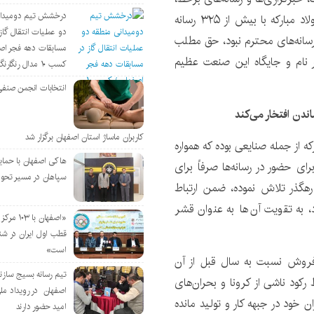
درخشش تیم دومیدان
همواره یار و یاور ما در این عرصه خطیر بوده‌اند و ارتباط فولاد مبارکه با بیش از ۳۲۵ رسانه
دو عملیات انتقال گاز 
رسانه‌های محترم نبود، حق مطلب
مسابقات دهه فجر اص
ور نام و جایگاه این صنعت عظیم
کسب ۱۰ مدال رنگارنگ
انتخابات انجمن صنفی
اندن افتخار می‌کند
کاربران ماساژ استان اصفهان برگزار شد
 از جمله صنایعی بوده که همواره
هاکی اصفهان با حمای
ی حضور در رسانه‌ها صرفاً برای
سپاهان در مسیر تحو
رهگذر تلاش نموده، ضمن ارتباط
د، به تقویت آن‌ها به عنوان قشر
«اصفهان با 
قطب اول ایران در شن
است»
که این شرکت از رشد ۹۸ درصدی فروش نسبت به سال قبل از آن
تیم رسانه بسیج سازن
ط رکود ناشی از کرونا و بحران‌های
اصفهان در رویداد مل
ن خود در جبهه کار و تولید مانده
امید حضور دارند