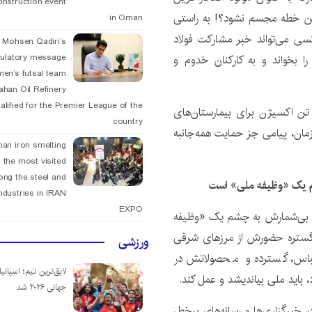
onstruction event
ر این خطه مجسم نشود؟! به راستی
in Oman
کسی می‌تواند خبر مشارکت فولاد
. Mohsen Qadiri’s
ا بخواند و به کارکنان خدوم و
tulatory message
men’s futsal team
fahan Oil Refinery
alified for the Premier League of the
سانی در خصوص تأمین رایگان بیش از ۱۷ هزار تن اکسیژن برای بیمارستان‌های
country
مان، پیامی جز حمایت همه‌جانبه
han iron smelting
 the most visited
ng the steel and
چشم یک «وظیفه ملی» است
ndustries in IRAN
EXPO
های بی‌شمارش به چشم یک «وظیفه
گستره حضورش از مرزهای شرقی
ورزشی
عباس، گسترده و محصولاتش در
لایق‌ترین تیم؛ اسپانی
 باید ملی‌ بیاندیشد و عمل کند.
جهانی ۲۰۲۶ شد
 خبرگزاری‌ها و رسانه‌های برخط،