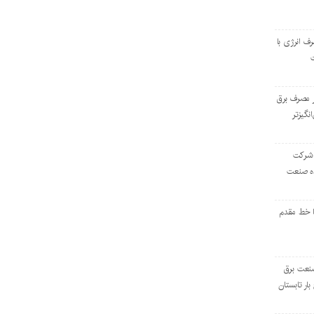
رف انرژی با
ر مصرف برق
انگیزتر
 شرکت
ده صنعت
ا خط مقدم
 صنعت برق
بار تابستان