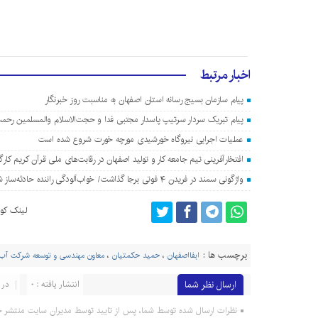
اخبار مرتبط
پیام سازمان بسیج رسانه استان اصفهان به مناسبت روز خبرنگار
پیام تبریک سردار سرتیپ پاسدار مجتبی فدا و حجت‌الاسلام والمسلمین رحمت
عملیات اجرایی نیروگاه خورشیدی مورچه خورت شروع شده است
افتخارآفرینی تیم جامعه کار و تولید اصفهان در رقابت‌های ملی قرآن کریم کارگ
واژگونی سمند در فریدن ۴ فوتی برجا گذاشت/ خواب‌آلودگی راننده حادثه‌ساز شد
لینک کوت
برچسب ها :
ابفااصفهان
،
حمید حکمتیان
،
معاون مهندسی و توسعه شرکت آب 
ارسال نظر شما
انتشار یافته : 0
در 
نظرات ارسال شده توسط شما، پس از تایید توسط مدیران سایت منتشر خ