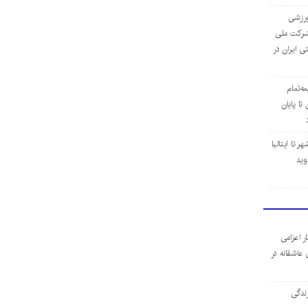
‌ورزشی
ن شرکت ملی
ی ایران در
مه‌تمام
ا پایان
 تا ایتالیا
وید
ر اعزامی
 عاشقانه در
ندگی