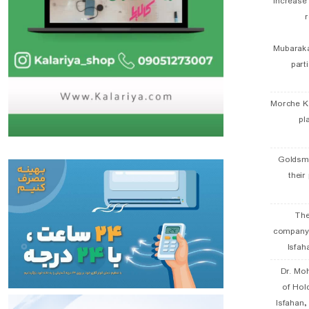
Increase
r
Mubaraka
part
Morche K
pl
Goldsmi
their
The
company
Isfah
Dr. Mo
of Hol
Isfahan