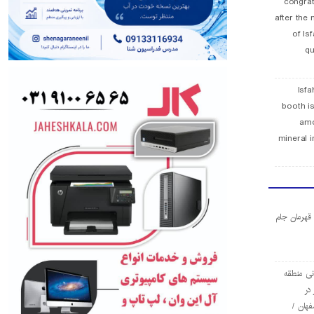
congra
after the 
of Is
qu
Isfa
booth is
amo
mineral i
ا قهرمان جام
ی منطقه
در
فهان /