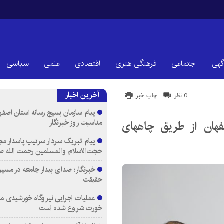
گهی
اجتماعی
فرهنگی هنری
اقتصادی
علمی
سیاسی
آخرین اخبار
0 نظر
چاپ خبر
پیام سازمان بسیج رسانه استان اصفها
مناسبت روز خبرنگار
صفهان از طریق چاههای
پیام تبریک سردار سرتیپ پاسدار مج
حجت‌الاسلام والمسلمین رحمت الله ص
خبرنگار؛ صدای بیدار جامعه در مسیر
حقیقت
عملیات اجرایی نیروگاه خورشیدی م
خورت شروع شده است