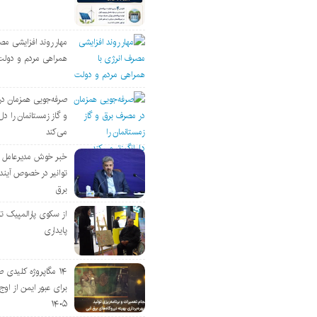
مهار روند افزایشی مص
همراهی مردم و دولت
صرفه‌جویی همزمان د
و گاز زمستانمان را دل‌
می‌کند
خبر خوش مدیرعامل
توانیر در خصوص آین
برق
از سکوی پارالمپیک ت
پایداری
۱۴ مگاپروژه‌ کلیدی
برای عبور ایمن از اوج 
۱۴۰۵