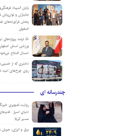
پایان المپیاد فرهنگی
جانبازان و توان‌یابا
پخش فرآورده‌های نفت
اصفهان
۵۰ درصد پروژه‌های نی
ورزشی استان اصفهان ت
امسال افتتاح می‌شود
دختری که از خمینی‌شهر
روی چرخ‌های امید د
چندرسانه ای
روایت تصویری خبرنگا
دنیای اسرار : قدم‌های
مسیر کربلا
برق و انرژی، جریان ز