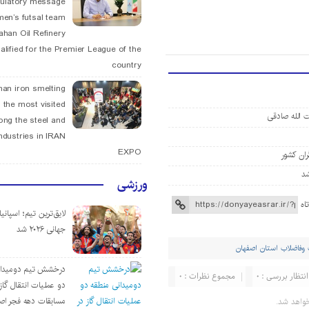
tulatory message
men’s futsal team
fahan Oil Refinery
alified for the Premier League of the
country
han iron smelting
 the most visited
 الله صادقی
ng the steel and
ndustries in IRAN
EXPO
ران کشور
ورزشی
اه
لایق‌ترین تیم؛ اسپانی
جهانی ۲۰۲۶ شد
وفاضلاب استان اصفهان
درخشش تیم دومیدان
انتظار بررسی : 0
مجموع نظرات : 0
دو عملیات انتقال گاز 
مسابقات دهه فجر اص
واهد شد.