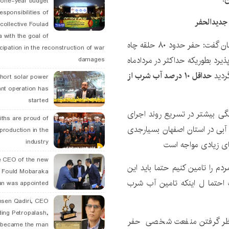
 one-year budget
esponsibilities of
collective Foulad
 with the goal of
معاون مهندسی وتوسعه شرکت آب و فاضلااب استان اصفهان گفت: حفر حدود ۸۰ حلقه چاه
icipation in the reconstruction of war
یرد بطوریکه حداکثر در مردادماه
damages
گردید
حداقل ۱۰ درصد آب شرب از
hort solar power
ant operation has
started
گی بیشتر در تسریع روند اجرای
ths are proud of
م آبی در استان اصفهان بسیارجدی
 production in the
industry
ای زیادی مواجه است
 CEO of the new
دم را تامین کنیم حتما باید این
 Fould Mobaraka
ورت احتما ل اینکه تامین آب شرب
an was appointed
hsen Qadiri, CEO
ding Petropalash,
ر نظر گرفتن منفعت شخصی حفر
, became the man