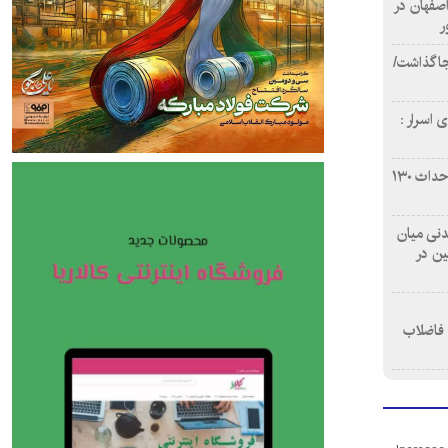
اصفهان در
ر
دن ۴ فوتی برجا گذاشت/
 اسرار :
بازآفرینی محله همت‌آباد اصفهان با احداث ۱۳۰
 آشامیدنی میان
ین در
 فاضلاب