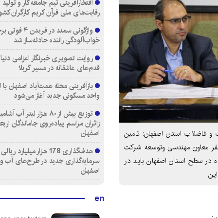
افتخارآفرینی تیم جامعه کار و تولید 
رقابت‌های ملی قرآن کریم کارگران کشو
واژگونی سمند در فری
خواب‌آلودگی راننده حادثه‌ساز شد
روایت تصویری خبرنگار اعزامی دنیای
قدم‌های عاشقانه در مسیر کربلا
واحد مسکونی جدید آغاز می‌شود
توزیع بیش از ۸۰ هزار لیتر آب
زائران مراسم پیاده‌روی جاماندگان اربع
اصفهان
و فاضلااب استان اصفهان: تامین
حفر معاون مهندسی وتوسعه شرکت
هدف‌گذاری 178 هزار میلیارد ریالی
سرمایه‌گذاری جدید در طرح‌های آب و
 اصفهان گفت: حفر حدود ۸۰ حلقه چاه در سطح استان اصفهان باید در
اصفهان
این
en
: