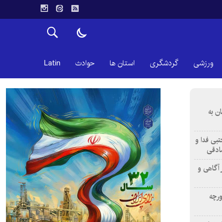
ورزشی
گردشگری
استان ها
حوادث
Latin
ن به
تبی فدا و
ادقی
 آگاهی و
ورچه