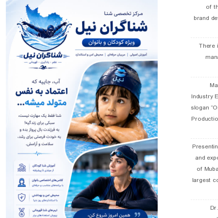
of t
brand de
There 
man
19 
Industry E
slogan “Oi
Productio
Presentin
and exp
of Muba
largest c
Dr