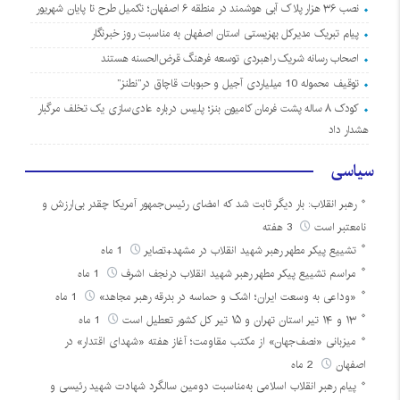
نصب ۳۶ هزار پلاک آبی هوشمند در منطقه ۶ اصفهان؛ تکمیل طرح تا پایان شهریور
پیام تبریک مدیرکل بهزیستی استان اصفهان به مناسبت روز خبرنگار
اصحاب رسانه شریک راهبردی توسعه فرهنگ قرض‌الحسنه هستند
توقیف محموله 10 میلیاردی آجیل و حبوبات قاچاق در”نطنز”
کودک ۸ ساله پشت فرمان کامیون بنز؛ پلیس درباره عادی‌سازی یک تخلف مرگبار
هشدار داد
سیاسی
رهبر انقلاب: بار دیگر ثابت شد که امضای رئیس‌جمهور آمریکا چقدر بی‌ارزش و
نامعتبر است
3 هفته
تشییع پیکر مطهر رهبر شهید انقلاب در مشهد+تصایر
1 ماه
مراسم تشییع پیکر مطهر رهبر شهید انقلاب درنجف اشرف
1 ماه
«وداعی به وسعت ایران؛ اشک و حماسه در بدرقه رهبر مجاهد»
1 ماه
۱۳ و ۱۴ تیر استان تهران و ۱۵ تیر کل کشور تعطیل است
1 ماه
میزبانی «نصف‌جهان» از مکتب مقاومت؛ آغاز هفته «شهدای اقتدار» در
اصفهان
2 ماه
پیام رهبر انقلاب اسلامی به‌مناسبت دومین سالگرد شهادت شهید رئیسی و