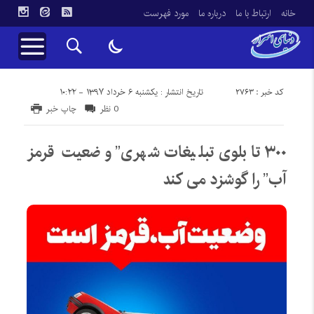
خانه
ارتباط با ما
درباره ما
مورد فهرست
کد خبر : 2763
تاریخ انتشار : یکشنبه ۶ خرداد ۱۳۹۷ - ۱۰:۲۲
0 نظر
چاپ خبر
۳۰۰ تابلوی تبلیغات شهری” وضعیت قرمز
آب” را گوشزد می کند