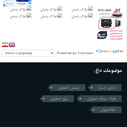
Powered by
Translate
موضوعات داغ:
دنیای اسرار
پلیس اصفهان
فولاد مبارکه اصفهان
برق اصفهان
ابفااصفهان