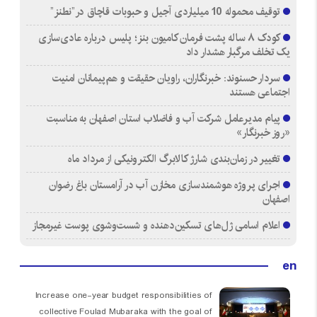
توقیف محموله 10 میلیاردی آجیل و حبوبات قاچاق در”نطنز”
کودک ۸ ساله پشت فرمان کامیون بنز؛ پلیس درباره عادی‌سازی
یک تخلف مرگبار هشدار داد
سردار حسنوند: خبرنگاران، راویان حقیقت و هم‌پیمانان امنیت
اجتماعی هستند
پیام مدیرعامل شرکت آب و فاضلاب استان اصفهان به مناسبت
«روز خبرنگار»
تغییر در زمان‌بندی شارژ کالابرگ الکترونیکی از مرداد ماه
اجرای پروژه هوشمندسازی مخازن آب در آرامستان‌ باغ رضوان
اصفهان
اعلام اسامی ژل‌های تسکین‌دهنده و شست‌وشوی پوست غیرمجاز
en
Increase one-year budget responsibilities of
collective Foulad Mubaraka with the goal of