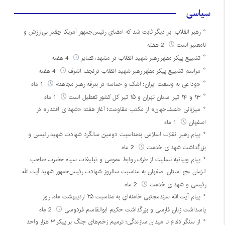
سیاسی
رهبر انقلاب: بار دیگر ثابت شد که امضای رئیس‌جمهور آمریکا چقدر بی‌ارزش و
نامعتبر است
2 هفته
تشییع پیکر مطهر رهبر شهید انقلاب در مشهد+تصایر
4 هفته
مراسم تشییع پیکر مطهر رهبر شهید انقلاب درنجف اشرف
4 هفته
«وداعی به وسعت ایران؛ اشک و حماسه در بدرقه رهبر مجاهد»
1 ماه
۱۳ و ۱۴ تیر استان تهران و ۱۵ تیر کل کشور تعطیل است
1 ماه
میزبانی «نصف‌جهان» از مکتب مقاومت؛ آغاز هفته «شهدای اقتدار» در
اصفهان
1 ماه
پیام رهبر انقلاب اسلامی به‌مناسبت دومین سالگرد شهادت شهید رئیسی و
بزرگداشت شهدای خدمت
2 ماه
پیام وبیانیه تسلیت از طرف روابط عمومی و تبلیغات سپاه حضرت صاحب
الزمان عج استان اصفهان به مناسبت سالروز شهادت رئیس‌جمهور شهید آیت الله
رئیسی و شهدای خدمت
2 ماه
پیام آیت الله سیّدمجتبی خامنه‌ای به مناسبت ۲۵ اردیبهشت ماه، روز
پاسداشت زبان فارسی و بزرگداشت حکیم ابوالقاسم فردوسی
2 ماه
از سنگر دفاع تا میدان سازندگی؛ ترمیم زخم‌های جنگ بر پیکر ۳ هزار واحد