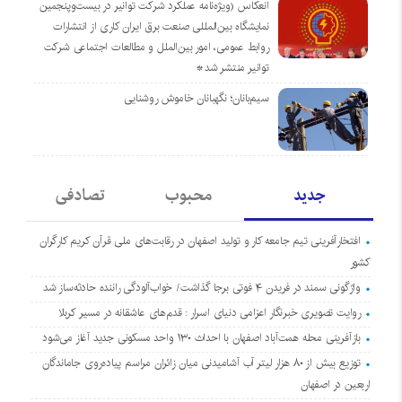
انعکاس (ویژه‌نامه عملکرد شرکت توانیر در بیست‌وپنجمین
نمایشگاه بین‌المللی صنعت برق ایران کاری از انتشارات
روابط عمومی، امور بین‌الملل و مطالعات اجتماعی شرکت
توانیر منتشر شد*
سیم‌بانان؛ نگهبانان خاموش روشنایی
جدید
محبوب
تصادفی
افتخارآفرینی تیم جامعه کار و تولید اصفهان در رقابت‌های ملی قرآن کریم کارگران
کشور
واژگونی سمند در فریدن ۴ فوتی برجا گذاشت/ خواب‌آلودگی راننده حادثه‌ساز شد
روایت تصویری خبرنگار اعزامی دنیای اسرار : قدم‌های عاشقانه در مسیر کربلا
بازآفرینی محله همت‌آباد اصفهان با احداث ۱۳۰ واحد مسکونی جدید آغاز می‌شود
توزیع بیش از ۸۰ هزار لیتر آب آشامیدنی میان زائران مراسم پیاده‌روی جاماندگان
اربعین در اصفهان