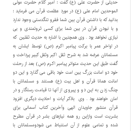
حدیثی از حضرت علی (ع) گفت : امیر کلام حضرت مولی
الموحدین امام علی (ع) در مورد عظمت قرآن می فرماید :
بدانید که با داشتن قرآن بین شما فقرو تنگدستی وجود ندارد
و با نبودن قرآن در بین شما برای کسی ثروتمندی و بی
نیازی نخواهد بود . وی همچنین با اشاره به حدیث ثقلین که
در اواخر عمر با برکت پیامبر اکرم (ص) توسط ایشان به
مسلمانان عرضه شد به شرح ثقل اکبر وثقل کبیر پرداخت و
گفت طبق این حدیث متواتر پیامبر اکرم (ص) بعد از رحلت
خود دو امانت بزرگ بین امت خود باقی می گذارد و این دو
امانت همانا قرآن و اهل بیت (ع) هستند و مسلمانان با
چنگ زدن به این دو و پیروی از آنها تا قیامت رستگار و در
امان خواهند بود . وی باذکر آیات و احادیث دیگری افزود
قرآن منشور جاویدان الهی وآخرین کتاب آسمانی برای
بشریت است وازاین رو همه نیازهای بشر در قرآن مطرح
شده و تمامی علوم از آن استنباط می شودومسلمانان با