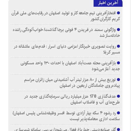
آخرین اخبار
افتخارآفرینی تیم جامعه کار و تولید اصفهان در رقابت‌های ملی قرآن
کریم کارگران کشور
واژگونی سمند در فریدن ۴ فوتی برجا گذاشت/ خواب‌آلودگی راننده
حادثه‌ساز شد
روایت تصویری خبرنگار اعزامی دنیای اسرار : قدم‌های عاشقانه در
مسیر کربلا
بازآفرینی محله همت‌آباد اصفهان با احداث ۱۳۰ واحد مسکونی
جدید آغاز می‌شود
توزیع بیش از ۸۰ هزار لیتر آب آشامیدنی میان زائران مراسم
پیاده‌روی جاماندگان اربعین در اصفهان
هدف‌گذاری 178 هزار میلیارد ریالی سرمایه‌گذاری جدید در
طرح‌های آب و فاضلاب اصفهان
رد رشوه ۴ سکه بهار آزادی توسط افسر وظیفه‌شناس پلیس اصفهان/
سلامت اداری معامله‌پذیر نیست
گذر صنایع‌دستی چهارباغ فعال می‌شود/ بررسی سامانه شهرسازی