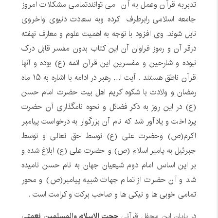
تدبربه قرآن وعمل به آن می توانندتمامی مشکلات امروز
جامعه اسلامی رابرطرف کرده وبه سعادت دنیوی واخروی
نایل شوند. وی افزود با توجه به اهمیت علوم و معارف نهفته
درقر آن و رموز فراوان آن این کتاب بدون مفسر قابل درک
نبوده و شارحین و مفسرین این قرآن ائمه (ع) بوده و آنها
قرآن ناطق هستند . آیت ا… رهبر در ادامه با اشاره به ۱۵ ماه
رمضان و ولادت با شکوه کریم اهل بیت حضرت امام حسن
(ع) در این روز به ذکر فضائل و نحوه نامگذاری آن حضرت
پرداخت و یادآور شد که نام آن بزرگوار به درخواست پیامبر
اکرم(ص) وحضرت علی (ع) توسط حق تعالی و توسط
جبرئیل به پامبر اسلام (ص) و حضرت علی (ع) ابلاغ شده و
بر این اساس امام دوم شیعیان جهان به نام حسن نامیده
شد و آن حضرت از تمام جهات شبیه پیامبر(ص) و محور
تمامی خوبی ها و نیکی ها و صاحب برکت و کرامت است .
در پایان این محفل قرآنی
حجت الاسلام والمسلمین نعمتی