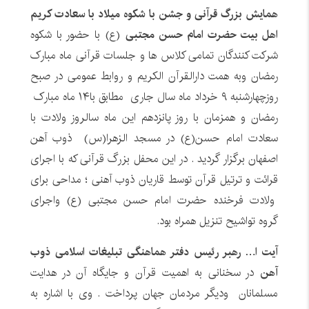
همایش بزرگ قرآنی و جشن با شکوه میلاد با سعادت کریم
اهل بیت حضرت امام حسن مجتبی
(ع) با حضور با شکوه
شرکت کنندگان تمامی کلاس ها و جلسات قرآنی ماه مبارک
رمضان وبه همت دارالقرآن الکریم و روابط عمومی در صبح
روزچهارشنبه ۹ خرداد ماه سال جاری مطابق با۱۴ ماه مبارک
رمضان و همزمان با روز پانزدهم این ماه سالروز ولادت با
سعادت امام حسن(ع) در مسجد الزهرا(س) ذوب آهن
اصفهان برگزار گردید . در این محفل بزرگ قرآنی که با اجرای
قرائت و ترتیل قرآن توسط قاریان ذوب آهنی ؛ مداحی برای
ولادت فرخنده حضرت امام حسن مجتبی (ع) واجرای
گروه تواشیح تنزیل همراه بود.
آیت ا… رهبر رئیس دفتر هماهنگی تبلیغات اسلامی ذوب
آهن
در سخنانی به اهمیت قرآن و جایگاه آن در هدایت
مسلمانان ودیگر مردمان جهان پرداخت . وی با اشاره به