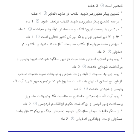
نامعتبر است
3 هفته
تشییع پیکر مطهر رهبر شهید انقلاب در مشهد+تصایر
4 هفته
مراسم تشییع پیکر مطهر رهبر شهید انقلاب درنجف اشرف
1 ماه
«وداعی به وسعت ایران؛ اشک و حماسه در بدرقه رهبر مجاهد»
1 ماه
۱۳ و ۱۴ تیر استان تهران و ۱۵ تیر کل کشور تعطیل است
1 ماه
میزبانی «نصف‌جهان» از مکتب مقاومت؛ آغاز هفته «شهدای اقتدار» در
اصفهان
2 ماه
پیام رهبر انقلاب اسلامی به‌مناسبت دومین سالگرد شهادت شهید رئیسی و
بزرگداشت شهدای خدمت
2 ماه
پیام وبیانیه تسلیت از طرف روابط عمومی و تبلیغات سپاه حضرت صاحب
الزمان عج استان اصفهان به مناسبت سالروز شهادت رئیس‌جمهور شهید آیت الله
رئیسی و شهدای خدمت
2 ماه
پیام آیت الله سیّدمجتبی خامنه‌ای به مناسبت ۲۵ اردیبهشت ماه، روز
پاسداشت زبان فارسی و بزرگداشت حکیم ابوالقاسم فردوسی
2 ماه
از سنگر دفاع تا میدان سازندگی؛ ترمیم زخم‌های جنگ بر پیکر ۳ هزار واحد
مسکونی توسط جهادگران اصفهانی
2 ماه