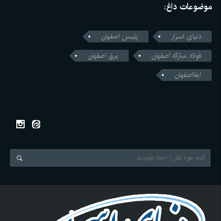
موضوعات داغ:
دنیای اسرار
پلیس اصفهان
فولاد مبارکه اصفهان
برق اصفهان
ابفااصفهان