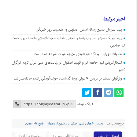
اخبار مرتبط
پیام سازمان بسیج رسانه استان اصفهان به مناسبت روز خبرنگار
پیام تبریک سردار سرتیپ پاسدار مجتبی فدا و حجت‌الاسلام والمسلمین رحمت
الله صادقی
عملیات اجرایی نیروگاه خورشیدی مورچه خورت شروع شده است
افتخارآفرینی تیم جامعه کار و تولید اصفهان در رقابت‌های ملی قرآن کریم کارگران
کشور
واژگونی سمند در فریدن ۴ فوتی برجا گذاشت/ خواب‌آلودگی راننده حادثه‌ساز شد
لینک کوتاه
برچسب ها :
رييس شوراي شهر اصفهان
،
شهرداراصفهان
،
فتح الله معين
ارسال نظر شما
در انتظار بررسی : 0
مجموع نظرات : 0