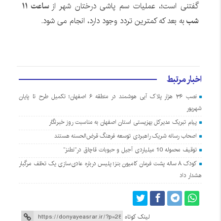
گفتنی است؛، عملیات سم پاشی درختان شهر از
ساعت ۱۱
شب
به بعد که کمترین تردد وجود دارد، انجام می شود.
اخبار مرتبط
نصب ۳۶ هزار پلاک آبی هوشمند در منطقه ۶ اصفهان؛ تکمیل طرح تا پایان
شهریور
پیام تبریک مدیرکل بهزیستی استان اصفهان به مناسبت روز خبرنگار
اصحاب رسانه شریک راهبردی توسعه فرهنگ قرض‌الحسنه هستند
توقیف محموله 10 میلیاردی آجیل و حبوبات قاچاق در”نطنز”
کودک ۸ ساله پشت فرمان کامیون بنز؛ پلیس درباره عادی‌سازی یک تخلف مرگبار
هشدار داد
لینک کوتاه