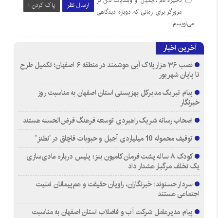
ذخیره نام، ایمیل و وبسایت من در
ارسال نظر
پاک کردن !
مرورگر برای زمانی که دوباره دیدگاهی
می‌نویسم.
آخرین اخبار
نصب ۳۶ هزار پلاک آبی هوشمند در منطقه ۶ اصفهان؛ تکمیل طرح
تا پایان شهریور
پیام تبریک مدیرکل بهزیستی استان اصفهان به مناسبت روز
خبرنگار
اصحاب رسانه شریک راهبردی توسعه فرهنگ قرض‌الحسنه هستند
توقیف محموله 10 میلیاردی آجیل و حبوبات قاچاق در”نطنز”
کودک ۸ ساله پشت فرمان کامیون بنز؛ پلیس درباره عادی‌سازی
یک تخلف مرگبار هشدار داد
سردار حسنوند: خبرنگاران، راویان حقیقت و هم‌پیمانان امنیت
اجتماعی هستند
پیام مدیرعامل شرکت آب و فاضلاب استان اصفهان به مناسبت