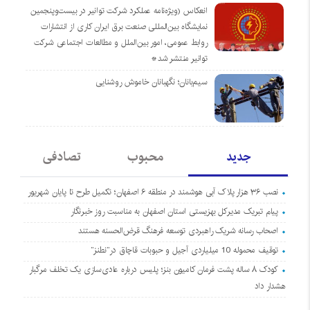
انعکاس (ویژه‌نامه عملکرد شرکت توانیر در بیست‌وپنجمین
نمایشگاه بین‌المللی صنعت برق ایران کاری از انتشارات
روابط عمومی، امور بین‌الملل و مطالعات اجتماعی شرکت
توانیر منتشر شد*
سیم‌بانان؛ نگهبانان خاموش روشنایی
جدید
محبوب
تصادفی
نصب ۳۶ هزار پلاک آبی هوشمند در منطقه ۶ اصفهان؛ تکمیل طرح تا پایان شهریور
پیام تبریک مدیرکل بهزیستی استان اصفهان به مناسبت روز خبرنگار
اصحاب رسانه شریک راهبردی توسعه فرهنگ قرض‌الحسنه هستند
توقیف محموله 10 میلیاردی آجیل و حبوبات قاچاق در”نطنز”
کودک ۸ ساله پشت فرمان کامیون بنز؛ پلیس درباره عادی‌سازی یک تخلف مرگبار
هشدار داد