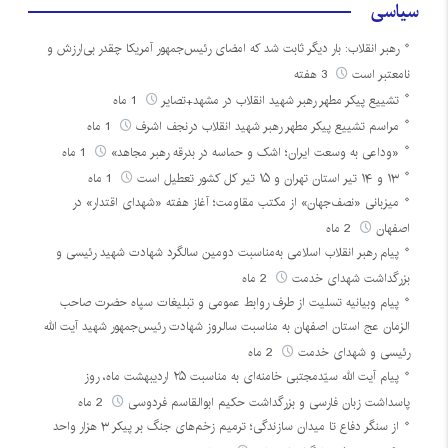
سیاسی
رهبر انقلاب: بار دیگر ثابت شد که امضای رئیس‌جمهور آمریکا چقدر بی‌ارزش و
نامعتبر است
3 هفته
تشییع پیکر مطهر رهبر شهید انقلاب در مشهد+تصایر
1 ماه
مراسم تشییع پیکر مطهر رهبر شهید انقلاب درنجف اشرف
1 ماه
«وداعی به وسعت ایران؛ اشک و حماسه در بدرقه رهبر مجاهد»
1 ماه
۱۳ و ۱۴ تیر استان تهران و ۱۵ تیر کل کشور تعطیل است
1 ماه
میزبانی «نصف‌جهان» از مکتب مقاومت؛ آغاز هفته «شهدای اقتدار» در
اصفهان
2 ماه
پیام رهبر انقلاب اسلامی به‌مناسبت دومین سالگرد شهادت شهید رئیسی و
بزرگداشت شهدای خدمت
2 ماه
پیام وبیانیه تسلیت از طرف روابط عمومی و تبلیغات سپاه حضرت صاحب
الزمان عج استان اصفهان به مناسبت سالروز شهادت رئیس‌جمهور شهید آیت الله
رئیسی و شهدای خدمت
2 ماه
پیام آیت الله سیّدمجتبی خامنه‌ای به مناسبت ۲۵ اردیبهشت ماه، روز
پاسداشت زبان فارسی و بزرگداشت حکیم ابوالقاسم فردوسی
2 ماه
از سنگر دفاع تا میدان سازندگی؛ ترمیم زخم‌های جنگ بر پیکر ۳ هزار واحد