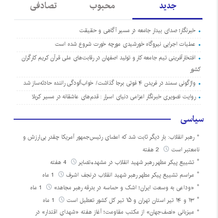
جدید
محبوب
تصادفی
خبرنگار؛ صدای بیدار جامعه در مسیر آگاهی و حقیقت
عملیات اجرایی نیروگاه خورشیدی مورچه خورت شروع شده است
افتخارآفرینی تیم جامعه کار و تولید اصفهان در رقابت‌های ملی قرآن کریم کارگران
کشور
واژگونی سمند در فریدن ۴ فوتی برجا گذاشت/ خواب‌آلودگی راننده حادثه‌ساز شد
روایت تصویری خبرنگار اعزامی دنیای اسرار : قدم‌های عاشقانه در مسیر کربلا
سیاسی
رهبر انقلاب: بار دیگر ثابت شد که امضای رئیس‌جمهور آمریکا چقدر بی‌ارزش و
نامعتبر است
2 هفته
تشییع پیکر مطهر رهبر شهید انقلاب در مشهد+تصایر
4 هفته
مراسم تشییع پیکر مطهر رهبر شهید انقلاب درنجف اشرف
1 ماه
«وداعی به وسعت ایران؛ اشک و حماسه در بدرقه رهبر مجاهد»
1 ماه
۱۳ و ۱۴ تیر استان تهران و ۱۵ تیر کل کشور تعطیل است
1 ماه
میزبانی «نصف‌جهان» از مکتب مقاومت؛ آغاز هفته «شهدای اقتدار» در