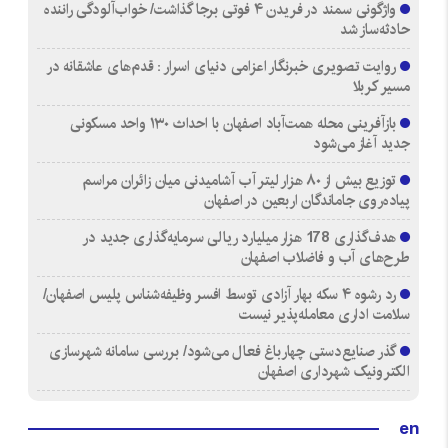
واژگونی سمند در فریدن ۴ فوتی برجا گذاشت/ خواب‌آلودگی راننده
حادثه‌ساز شد
روایت تصویری خبرنگار اعزامی دنیای اسرار : قدم‌های عاشقانه در
مسیر کربلا
بازآفرینی محله همت‌آباد اصفهان با احداث ۱۳۰ واحد مسکونی
جدید آغاز می‌شود
توزیع بیش از ۸۰ هزار لیتر آب آشامیدنی میان زائران مراسم
پیاده‌روی جاماندگان اربعین در اصفهان
هدف‌گذاری 178 هزار میلیارد ریالی سرمایه‌گذاری جدید در
طرح‌های آب و فاضلاب اصفهان
رد رشوه ۴ سکه بهار آزادی توسط افسر وظیفه‌شناس پلیس اصفهان/
سلامت اداری معامله‌پذیر نیست
گذر صنایع‌دستی چهارباغ فعال می‌شود/ بررسی سامانه شهرسازی
الکترونیک شهرداری اصفهان
en