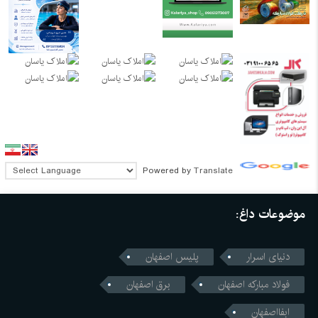
Powered by
Translate
موضوعات داغ:
دنیای اسرار
پلیس اصفهان
فولاد مبارکه اصفهان
برق اصفهان
ابفااصفهان