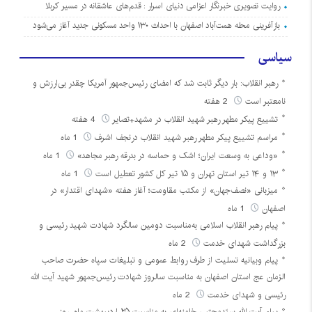
روایت تصویری خبرنگار اعزامی دنیای اسرار : قدم‌های عاشقانه در مسیر کربلا
بازآفرینی محله همت‌آباد اصفهان با احداث ۱۳۰ واحد مسکونی جدید آغاز می‌شود
سیاسی
رهبر انقلاب: بار دیگر ثابت شد که امضای رئیس‌جمهور آمریکا چقدر بی‌ارزش و
نامعتبر است
2 هفته
تشییع پیکر مطهر رهبر شهید انقلاب در مشهد+تصایر
4 هفته
مراسم تشییع پیکر مطهر رهبر شهید انقلاب درنجف اشرف
1 ماه
«وداعی به وسعت ایران؛ اشک و حماسه در بدرقه رهبر مجاهد»
1 ماه
۱۳ و ۱۴ تیر استان تهران و ۱۵ تیر کل کشور تعطیل است
1 ماه
میزبانی «نصف‌جهان» از مکتب مقاومت؛ آغاز هفته «شهدای اقتدار» در
اصفهان
1 ماه
پیام رهبر انقلاب اسلامی به‌مناسبت دومین سالگرد شهادت شهید رئیسی و
بزرگداشت شهدای خدمت
2 ماه
پیام وبیانیه تسلیت از طرف روابط عمومی و تبلیغات سپاه حضرت صاحب
الزمان عج استان اصفهان به مناسبت سالروز شهادت رئیس‌جمهور شهید آیت الله
رئیسی و شهدای خدمت
2 ماه
پیام آیت الله سیّدمجتبی خامنه‌ای به مناسبت ۲۵ اردیبهشت ماه، روز