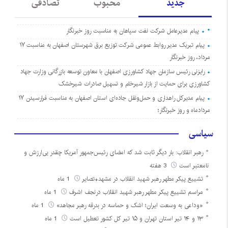
جدید
محبوب
تصادفی
پیام مدیرعامل شرکت نفت سپاهان به مناسبت روز خبرنگار
پیام تبریک مدیر روابط عمومی شرکت توزیع برق شهرستان اصفهان به مناسبت ۱۷
مرداد، روز خبرنگار
رایزنی رئیس سازمان جهاد کشاورزی اصفهان با معاون توسعه بازرگانی وزارت جهاد
کشاورزی برای حمایت از بازار شیرخام و تسهیل صادرات شیرخشک
پیام مدیرکل راهداری و حمل‌ونقل جاده‌ای استان اصفهان به مناسبت فرارسیدن ۱۷
مردادماه و روز خبرنگار؛
سیاسی
رهبر انقلاب: بار دیگر ثابت شد که امضای رئیس‌جمهور آمریکا چقدر بی‌ارزش و
نامعتبر است
3 هفته
تشییع پیکر مطهر رهبر شهید انقلاب در مشهد+تصایر
1 ماه
مراسم تشییع پیکر مطهر رهبر شهید انقلاب درنجف اشرف
1 ماه
«وداعی به وسعت ایران؛ اشک و حماسه در بدرقه رهبر مجاهد»
1 ماه
۱۳ و ۱۴ تیر استان تهران و ۱۵ تیر کل کشور تعطیل است
1 ماه