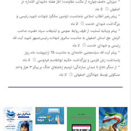
میزبانی «نصف‌جهان» از مکتب مقاومت؛ آغاز هفته «شهدای اقتدار» در
اصفهان
2 ماه
پیام رهبر انقلاب اسلامی به‌مناسبت دومین سالگرد شهادت شهید رئیسی و
بزرگداشت شهدای خدمت
2 ماه
پیام وبیانیه تسلیت از طرف روابط عمومی و تبلیغات سپاه حضرت صاحب
الزمان عج استان اصفهان به مناسبت سالروز شهادت رئیس‌جمهور شهید آیت الله
رئیسی و شهدای خدمت
2 ماه
پیام آیت الله سیّدمجتبی خامنه‌ای به مناسبت ۲۵ اردیبهشت ماه، روز
پاسداشت زبان فارسی و بزرگداشت حکیم ابوالقاسم فردوسی
2 ماه
از سنگر دفاع تا میدان سازندگی؛ ترمیم زخم‌های جنگ بر پیکر ۳ هزار واحد
مسکونی توسط جهادگران اصفهانی
2 ماه