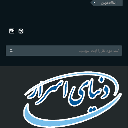
ابفااصفهان