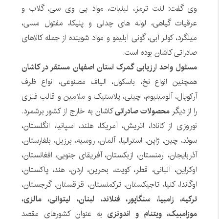
وی گفت: لنت ترمز، لبنیات، مواد پی وی سی، گلاب و
عرقیات گیاهی، لوله های چدنی و پلیکا، مفتول مسی،
میلگرد، کولر آبی، گونی آبلیمو و مواد شوینده از جمله کالاهای
صادراتی کاشان بوده است.
مسئول واحد ارزیابی گمرک استان اصفهان مستقر در کاشان
همچنین انواع نخ، باسکول، الیاف مصنوعی، انواع ظرف
آرکوپال، آلومینیوم، چینی، پلاستیک و ملامین و قالب فلزی
را از دیگر
محصولات صادراتی
کاشان به خارج از کشور برشمرد.
نوروزی از کانادا، اتریش، آمریکا، هلند، اسپانیا، انگلستان،
سوئد، چین، ژاپن، استرالیا، آلمان، روسیه، برزیل، بلغارستان،
آذربایجان، ارمنستان، ازبکستان، آفریقای جنوبی، افغانستان،
اوکراین، آلبانی، قطر، کویت، بحرین، اردن، هند، پاکستان،
اوگاندا، کنیا، تاجیکستان، ترکمنستان، قزاقستان، گرجستان،
ترکیه، زامبیا، سنگاپور، فنلاند، لبنان، لیتوانی، مالزی،
موزامبیک، ویتنام و اندونزی
به عنوان کشورهای مقصد