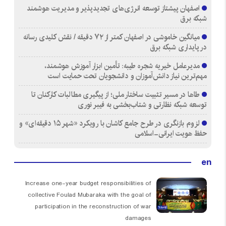
اصفهان پیشتاز توسعه انرژی‌های تجدیدپذیر و مدیریت هوشمند
شبکه برق
میانگین خاموشی در اصفهان کمتر از ۷۲ دقیقه / نقش کلیدی رسانه
در پایداری شبکه برق
مدیرعامل خیریه شجره طیبه: تأمین ابزار آموزش هوشمند،
مهم‌ترین نیاز دانش‌آموزان و دانشجویان تحت حمایت است
طاها در مسیر تثبیت ساختار ملی؛ از پیگیری مطالبات کارکنان تا
توسعه شبکه نظارتی و شتاب‌بخشی به فیبر نوری
لزوم بازنگری در طرح جامع کاشان با رویکرد «شهر ۱۵ دقیقه‌ای» و
حفظ هویت ایرانی-اسلامی
en
Increase one-year budget responsibilities of
collective Foulad Mubaraka with the goal of
participation in the reconstruction of war
damages