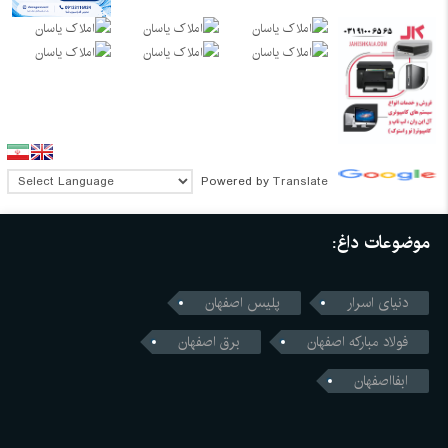
Powered by
Translate
موضوعات داغ:
دنیای اسرار
پلیس اصفهان
فولاد مبارکه اصفهان
برق اصفهان
ابفااصفهان