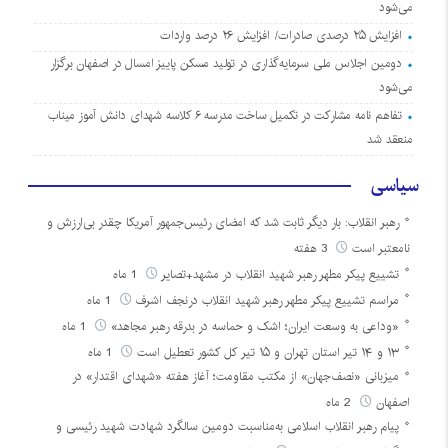
می‌شود
افزایش ۲۵ درصدی صادرات/ افزایش ۲۶ درصد واردات
دومین اجلاس ملی سرمایه‌گذاری در تولید مسکن پاییز امسال در اصفهان برگزار
می‌شود
تفاهم نامه مشارکت در تکمیل ساخت مدرسه ۶ کلاسه شهدای دانش آموز میناب
منعقد شد
سیاسی
رهبر انقلاب: بار دیگر ثابت شد که امضای رئیس‌جمهور آمریکا چقدر بی‌ارزش و
نامعتبر است
3 هفته
تشییع پیکر مطهر رهبر شهید انقلاب در مشهد+تصایر
1 ماه
مراسم تشییع پیکر مطهر رهبر شهید انقلاب درنجف اشرف
1 ماه
«وداعی به وسعت ایران؛ اشک و حماسه در بدرقه رهبر مجاهد»
1 ماه
۱۳ و ۱۴ تیر استان تهران و ۱۵ تیر کل کشور تعطیل است
1 ماه
میزبانی «نصف‌جهان» از مکتب مقاومت؛ آغاز هفته «شهدای اقتدار» در
اصفهان
2 ماه
پیام رهبر انقلاب اسلامی به‌مناسبت دومین سالگرد شهادت شهید رئیسی و