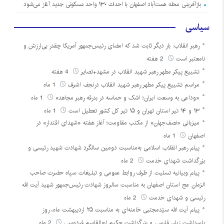
بازآفرینی محله همت‌آباد اصفهان با احداث ۱۳۰ واحد مسکونی جدید آغاز می‌شود
سیاسی
رهبر انقلاب: بار دیگر ثابت شد که امضای رئیس‌جمهور آمریکا چقدر بی‌ارزش و
نامعتبر است
2 هفته
تشییع پیکر مطهر رهبر شهید انقلاب در مشهد+تصایر
4 هفته
مراسم تشییع پیکر مطهر رهبر شهید انقلاب درنجف اشرف
1 ماه
«وداعی به وسعت ایران؛ اشک و حماسه در بدرقه رهبر مجاهد»
1 ماه
۱۳ و ۱۴ تیر استان تهران و ۱۵ تیر کل کشور تعطیل است
1 ماه
میزبانی «نصف‌جهان» از مکتب مقاومت؛ آغاز هفته «شهدای اقتدار» در
اصفهان
1 ماه
پیام رهبر انقلاب اسلامی به‌مناسبت دومین سالگرد شهادت شهید رئیسی و
بزرگداشت شهدای خدمت
2 ماه
پیام وبیانیه تسلیت از طرف روابط عمومی و تبلیغات سپاه حضرت صاحب
الزمان عج استان اصفهان به مناسبت سالروز شهادت رئیس‌جمهور شهید آیت الله
رئیسی و شهدای خدمت
2 ماه
پیام آیت الله سیّدمجتبی خامنه‌ای به مناسبت ۲۵ اردیبهشت ماه، روز
پاسداشت زبان فارسی و بزرگداشت حکیم ابوالقاسم فردوسی
2 ماه