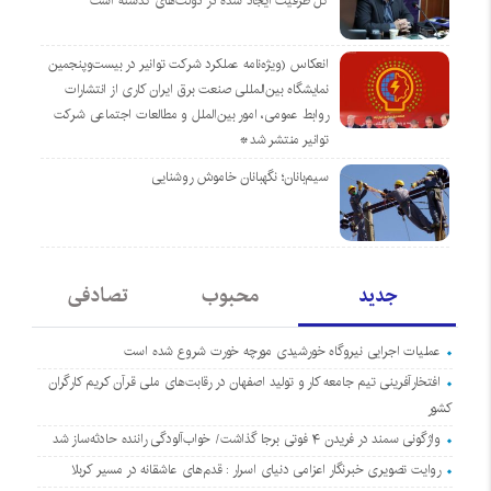
کل ظرفیت ایجاد شده در دولت‌های گذشته است
انعکاس (ویژه‌نامه عملکرد شرکت توانیر در بیست‌وپنجمین
نمایشگاه بین‌المللی صنعت برق ایران کاری از انتشارات
روابط عمومی، امور بین‌الملل و مطالعات اجتماعی شرکت
توانیر منتشر شد*
سیم‌بانان؛ نگهبانان خاموش روشنایی
جدید
محبوب
تصادفی
عملیات اجرایی نیروگاه خورشیدی مورچه خورت شروع شده است
افتخارآفرینی تیم جامعه کار و تولید اصفهان در رقابت‌های ملی قرآن کریم کارگران
کشور
واژگونی سمند در فریدن ۴ فوتی برجا گذاشت/ خواب‌آلودگی راننده حادثه‌ساز شد
روایت تصویری خبرنگار اعزامی دنیای اسرار : قدم‌های عاشقانه در مسیر کربلا