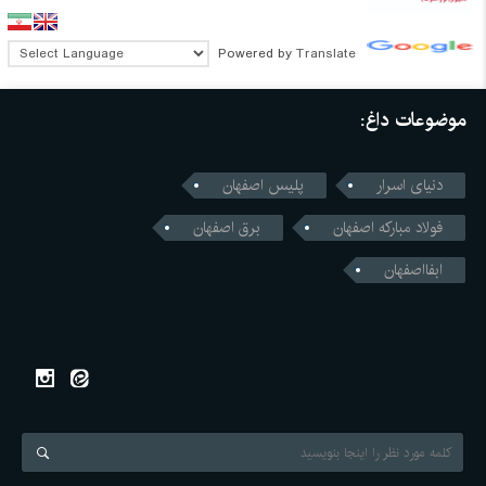
Powered by
Translate
موضوعات داغ:
دنیای اسرار
پلیس اصفهان
فولاد مبارکه اصفهان
برق اصفهان
ابفااصفهان