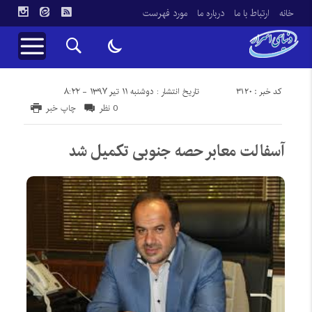
خانه
ارتباط با ما
درباره ما
مورد فهرست
کد خبر : 3120
تاریخ انتشار : دوشنبه ۱۱ تیر ۱۳۹۷ - ۸:۲۲
0 نظر
چاپ خبر
آسفالت معابر حصه جنوبی تکمیل شد