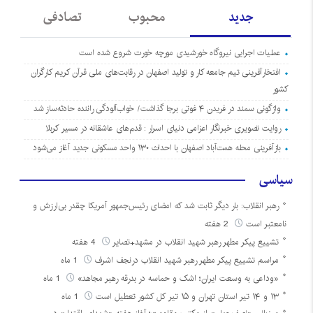
جدید
محبوب
تصادفی
عملیات اجرایی نیروگاه خورشیدی مورچه خورت شروع شده است
افتخارآفرینی تیم جامعه کار و تولید اصفهان در رقابت‌های ملی قرآن کریم کارگران
کشور
واژگونی سمند در فریدن ۴ فوتی برجا گذاشت/ خواب‌آلودگی راننده حادثه‌ساز شد
روایت تصویری خبرنگار اعزامی دنیای اسرار : قدم‌های عاشقانه در مسیر کربلا
بازآفرینی محله همت‌آباد اصفهان با احداث ۱۳۰ واحد مسکونی جدید آغاز می‌شود
سیاسی
رهبر انقلاب: بار دیگر ثابت شد که امضای رئیس‌جمهور آمریکا چقدر بی‌ارزش و
نامعتبر است
2 هفته
تشییع پیکر مطهر رهبر شهید انقلاب در مشهد+تصایر
4 هفته
مراسم تشییع پیکر مطهر رهبر شهید انقلاب درنجف اشرف
1 ماه
«وداعی به وسعت ایران؛ اشک و حماسه در بدرقه رهبر مجاهد»
1 ماه
۱۳ و ۱۴ تیر استان تهران و ۱۵ تیر کل کشور تعطیل است
1 ماه