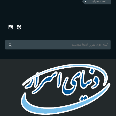
ابفااصفهان