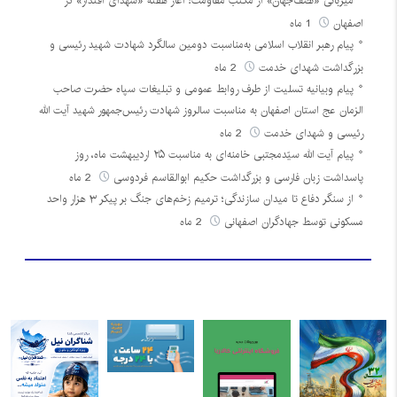
میزبانی «نصف‌جهان» از مکتب مقاومت؛ آغاز هفته «شهدای اقتدار» در
اصفهان
1 ماه
پیام رهبر انقلاب اسلامی به‌مناسبت دومین سالگرد شهادت شهید رئیسی و
بزرگداشت شهدای خدمت
2 ماه
پیام وبیانیه تسلیت از طرف روابط عمومی و تبلیغات سپاه حضرت صاحب
الزمان عج استان اصفهان به مناسبت سالروز شهادت رئیس‌جمهور شهید آیت الله
رئیسی و شهدای خدمت
2 ماه
پیام آیت الله سیّدمجتبی خامنه‌ای به مناسبت ۲۵ اردیبهشت ماه، روز
پاسداشت زبان فارسی و بزرگداشت حکیم ابوالقاسم فردوسی
2 ماه
از سنگر دفاع تا میدان سازندگی؛ ترمیم زخم‌های جنگ بر پیکر ۳ هزار واحد
مسکونی توسط جهادگران اصفهانی
2 ماه