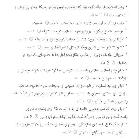
رهبر انقلاب: بار دیگر ثابت شد که امضای رئیس‌جمهور آمریکا چقدر بی‌ارزش و
نامعتبر است
3 هفته
تشییع پیکر مطهر رهبر شهید انقلاب در مشهد+تصایر
4 هفته
مراسم تشییع پیکر مطهر رهبر شهید انقلاب درنجف اشرف
1 ماه
«وداعی به وسعت ایران؛ اشک و حماسه در بدرقه رهبر مجاهد»
1 ماه
۱۳ و ۱۴ تیر استان تهران و ۱۵ تیر کل کشور تعطیل است
1 ماه
میزبانی «نصف‌جهان» از مکتب مقاومت؛ آغاز هفته «شهدای اقتدار» در
اصفهان
2 ماه
پیام رهبر انقلاب اسلامی به‌مناسبت دومین سالگرد شهادت شهید رئیسی و
بزرگداشت شهدای خدمت
2 ماه
پیام وبیانیه تسلیت از طرف روابط عمومی و تبلیغات سپاه حضرت صاحب
الزمان عج استان اصفهان به مناسبت سالروز شهادت رئیس‌جمهور شهید آیت الله
رئیسی و شهدای خدمت
2 ماه
پیام آیت الله سیّدمجتبی خامنه‌ای به مناسبت ۲۵ اردیبهشت ماه، روز
پاسداشت زبان فارسی و بزرگداشت حکیم ابوالقاسم فردوسی
2 ماه
از سنگر دفاع تا میدان سازندگی؛ ترمیم زخم‌های جنگ بر پیکر ۳ هزار واحد
مسکونی توسط جهادگران اصفهانی
2 ماه