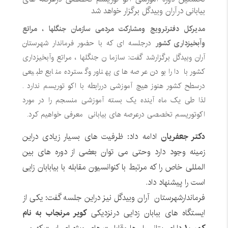
بیابانی درآران وبیدگل برگزار خواهد شد
مدیرکل دفترترویج ومشارکت مردمی سازمان جنگلها ، مراتع
وآبخیزداری کشور
درجلسه ای که با حضور فرماندار شهرستان
آران وبیدگل برگزارشد گفت: سازما ن جنگلها ، مراتع وآبخیزداری
کشور با دارا بودن عرصه های پهناور وگسترده منابع طبیعی
درسطح کشور هنوز هیچ آموزشی دررابطه با اکو توریسم ندارد .
لذا طی یک ماه آینده یک بسته آموزشی منسجم را در مورد
اکوتوریسم تخصصی درعرصه های بیابانی معرفی خواهیم کرد.
دکتر جعفریان
ادامه داد: ظرفیت های بسیار زیادی دراین
زمینه وجود دارد وحتی می توان بعضی از دوره های بین
المللی خاص را که مرتبط با کنوانسیون مقابله با بیابابان زایی
است را پیشنهاد داد.
فرماندارشهرستان آران وبیدگل نیز دراین جلسه گفت: یکی از
ایستگاه های ببابان زدایی درنزدیکی
کویر مرنجاب به نام