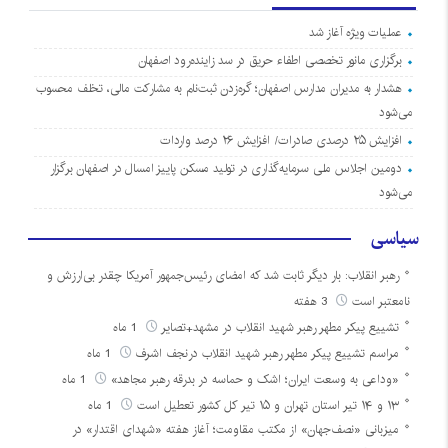
عملیات ویژه آغاز شد
برگزاری مانور تخصصی اطفاء حریق در سد زاینده‌رود اصفهان
هشدار به مدیران مدارس اصفهان؛ گره‌زدن ثبت‌نام به مشارکت مالی، تخلف محسوب
می‌شود
افزایش ۲۵ درصدی صادرات/ افزایش ۲۶ درصد واردات
دومین اجلاس ملی سرمایه‌گذاری در تولید مسکن پاییز امسال در اصفهان برگزار
می‌شود
سیاسی
رهبر انقلاب: بار دیگر ثابت شد که امضای رئیس‌جمهور آمریکا چقدر بی‌ارزش و
نامعتبر است
3 هفته
تشییع پیکر مطهر رهبر شهید انقلاب در مشهد+تصایر
1 ماه
مراسم تشییع پیکر مطهر رهبر شهید انقلاب درنجف اشرف
1 ماه
«وداعی به وسعت ایران؛ اشک و حماسه در بدرقه رهبر مجاهد»
1 ماه
۱۳ و ۱۴ تیر استان تهران و ۱۵ تیر کل کشور تعطیل است
1 ماه
میزبانی «نصف‌جهان» از مکتب مقاومت؛ آغاز هفته «شهدای اقتدار» در