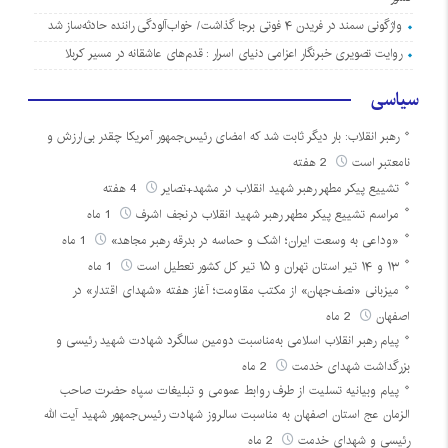
واژگونی سمند در فریدن ۴ فوتی برجا گذاشت/ خواب‌آلودگی راننده حادثه‌ساز شد
روایت تصویری خبرنگار اعزامی دنیای اسرار : قدم‌های عاشقانه در مسیر کربلا
سیاسی
رهبر انقلاب: بار دیگر ثابت شد که امضای رئیس‌جمهور آمریکا چقدر بی‌ارزش و
نامعتبر است
2 هفته
تشییع پیکر مطهر رهبر شهید انقلاب در مشهد+تصایر
4 هفته
مراسم تشییع پیکر مطهر رهبر شهید انقلاب درنجف اشرف
1 ماه
«وداعی به وسعت ایران؛ اشک و حماسه در بدرقه رهبر مجاهد»
1 ماه
۱۳ و ۱۴ تیر استان تهران و ۱۵ تیر کل کشور تعطیل است
1 ماه
میزبانی «نصف‌جهان» از مکتب مقاومت؛ آغاز هفته «شهدای اقتدار» در
اصفهان
2 ماه
پیام رهبر انقلاب اسلامی به‌مناسبت دومین سالگرد شهادت شهید رئیسی و
بزرگداشت شهدای خدمت
2 ماه
پیام وبیانیه تسلیت از طرف روابط عمومی و تبلیغات سپاه حضرت صاحب
الزمان عج استان اصفهان به مناسبت سالروز شهادت رئیس‌جمهور شهید آیت الله
رئیسی و شهدای خدمت
2 ماه