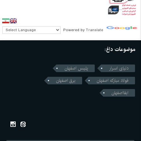
Powered by
Translate
موضوعات داغ:
دنیای اسرار
پلیس اصفهان
فولاد مبارکه اصفهان
برق اصفهان
ابفااصفهان