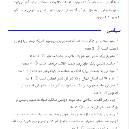
بازآفرینی محله همت‌آباد اصفهان با احداث ۱۳۰ واحد مسکونی جدید آغاز می‌شود
توزیع بیش از ۸۰ هزار لیتر آب آشامیدنی میان زائران مراسم پیاده‌روی جاماندگان
اربعین در اصفهان
سیاسی
رهبر انقلاب: بار دیگر ثابت شد که امضای رئیس‌جمهور آمریکا چقدر بی‌ارزش و
نامعتبر است
2 هفته
تشییع پیکر مطهر رهبر شهید انقلاب در مشهد+تصایر
4 هفته
مراسم تشییع پیکر مطهر رهبر شهید انقلاب درنجف اشرف
4 هفته
«وداعی به وسعت ایران؛ اشک و حماسه در بدرقه رهبر مجاهد»
1 ماه
۱۳ و ۱۴ تیر استان تهران و ۱۵ تیر کل کشور تعطیل است
1 ماه
میزبانی «نصف‌جهان» از مکتب مقاومت؛ آغاز هفته «شهدای اقتدار» در
اصفهان
1 ماه
پیام رهبر انقلاب اسلامی به‌مناسبت دومین سالگرد شهادت شهید رئیسی و
بزرگداشت شهدای خدمت
2 ماه
پیام وبیانیه تسلیت از طرف روابط عمومی و تبلیغات سپاه حضرت صاحب
الزمان عج استان اصفهان به مناسبت سالروز شهادت رئیس‌جمهور شهید آیت الله
رئیسی و شهدای خدمت
2 ماه