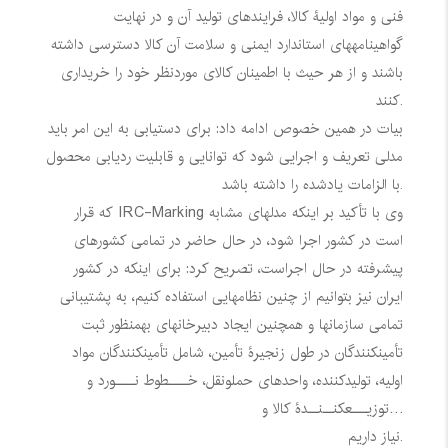
فنی و مواد اولیۀ کالا، فرایندهای تولید آن و در نهایت
گواهینامههای استاندارد ایمنی و سلامت آن کالا دسترسی داشته
باشند و از هر حیث با اطمینان کالای موردنظر خود را خریداری
کنند.
بیات در همین خصوص ادامه داد: برای دستیابی به این امر باید
مدلی تعریف و اجرایی شود که توانایی و قابلیت ردیابی محصول
با الزامات یادشده را داشته باشد.
وی با تأکید بر اینکه مدلهای مشابه
IRC-Marking
که قرار
است در کشور اجرا شود، در حال حاضر در تمامی کشورهای
پیشرفته در حال اجراست، تصریح کرد: برای اینکه در کشور
ایران نیز بتوانیم از چنین نظامهایی استفاده کنیم، به پشتیبانی
تمامی سازمانها و همچنین ایجاد دبیرخانهای بهمنظور ثبت
تأمینکنندگان در طول زنجیرۀ تأمین، شامل تأمینکنندگان مواد
اولیه، تولیدکننده، واحدهای حملونقل، خــــطوط نــــورد و
توزیـــعکنــنــدۀ کالا و…
نیاز داریم.