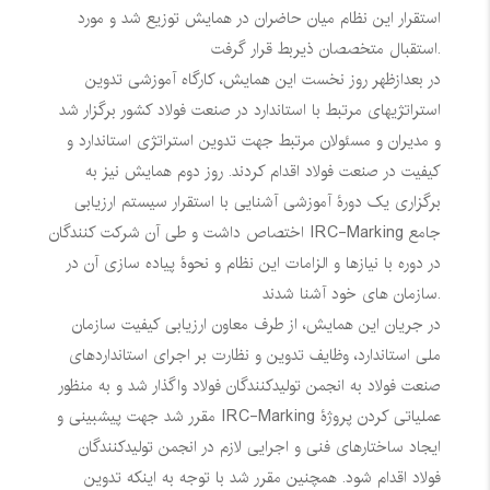
استقرار این نظام میان حاضران در همایش توزیع شد و مورد
استقبال متخصصان ذیربط قرار گرفت.
در بعدازظهر روز نخست این همایش، کارگاه آموزشی تدوین
استراتژیهای مرتبط با استاندارد در صنعت فولاد کشور برگزار شد
و مدیران و مسئولان مرتبط جهت تدوین استراتژی استاندارد و
کیفیت در صنعت فولاد اقدام کردند. روز دوم همایش نیز به
برگزاری یک دورۀ آموزشی آشنایی با استقرار سیستم ارزیابی
جامع
IRC-Marking
اختصاص داشت و طی آن شرکت کنندگان
در دوره با نیازها و الزامات این نظام و نحوۀ پیاده سازی آن در
سازمان های خود آشنا شدند.
در جریان این همایش، از طرف معاون ارزیابی کیفیت سازمان
ملی استاندارد، وظایف تدوین و نظارت بر اجرای استانداردهای
صنعت فولاد به انجمن تولیدکنندگان فولاد واگذار شد و به منظور
عملیاتی کردن پروژۀ
IRC-Marking
مقرر شد جهت پیشبینی و
ایجاد ساختارهای فنی و اجرایی لازم در انجمن تولیدکنندگان
فولاد اقدام شود. همچنین مقرر شد با توجه به اینکه تدوین