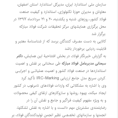
سازمان ملی استاندارد ایران، مدیرکل استاندارد استان اصفهان،
معاونان و مدیران حوزۀ تکنولوژی، استاندارد و کیفیت صنعت
فولاد کشور، روزهای شنبه و یکشنبه، ۲۰ و ۲۱ مردادماه ۱۳۹۷ در
محل برگزاری همایشهای مرکز تحقیقات شرکت فولاد مبارکه
برگزار شد.
کالایی به دست مصرف کنندگان برسد که از شناسنامۀ معتبر و
قابلیت ردیابی برخوردار باشد
به گزارش خبرنگار فولاد، در بخش افتتاحیۀ این همایش،
دکتر
سبحانی مدیرعامل فولاد مبارکه
طی سخنانی بر نقش و اهمیت
استانداردها در صنعت فولاد کشور و اهمیت عملیاتـی و اجرایـی
تأکید کرد.
کردن سریع مدل جامع ارزیابی
IRC-Marking
وی با اشاره به مشکلاتی که واردات فولادهای نامرغوب در کشور
ایجاد میکند، بهبود روشها و سازوکارهای ارتقای کیفی محصولات
و به ویژه مفهوم کیفیت فراگیر و جامع و نقش آن را در
رضایتمندی مشتریان مهم دانست و با اشاره به نقش تشکلها،
انجمنها و سازمانهای تخصصی نظیر انجمن تولیدکنندگان فولاد، بر