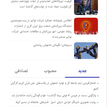
ظرفیت نیروگاه‌های تجدیدپذیر در دولت چهاردهم، سه‌برابر
کل ظرفیت ایجاد شده در دولت‌های گذشته است
انعکاس (ویژه‌نامه عملکرد شرکت توانیر در بیست‌وپنجمین
نمایشگاه بین‌المللی صنعت برق ایران کاری از انتشارات
روابط عمومی، امور بین‌الملل و مطالعات اجتماعی شرکت
توانیر منتشر شد*
سیم‌بانان؛ نگهبانان خاموش روشنایی
جدید
محبوب
تصادفی
افتخارآفرینی تیم جامعه کار و تولید اصفهان در رقابت‌های ملی قرآن کریم کارگران
کشور
واژگونی سمند در فریدن ۴ فوتی برجا گذاشت/ خواب‌آلودگی راننده حادثه‌ساز شد
روایت تصویری خبرنگار اعزامی دنیای اسرار : قدم‌های عاشقانه در مسیر کربلا