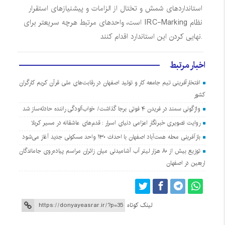
استانداردهای شمش و تختال از الزامات و پیشنیازهای استقرار
نظام
IRC-Marking
است، واحدهای مرتبط هرچه سریعتر برای
نهایی کردن این استاندارد اقدام کنند.
اخبار مرتبط
افتخارآفرینی تیم جامعه کار و تولید اصفهان در رقابت‌های ملی قرآن کریم کارگران
کشور
واژگونی سمند در فریدن ۴ فوتی برجا گذاشت/ خواب‌آلودگی راننده حادثه‌ساز شد
روایت تصویری خبرنگار اعزامی دنیای اسرار : قدم‌های عاشقانه در مسیر کربلا
بازآفرینی محله همت‌آباد اصفهان با احداث ۱۳۰ واحد مسکونی جدید آغاز می‌شود
توزیع بیش از ۸۰ هزار لیتر آب آشامیدنی میان زائران مراسم پیاده‌روی جاماندگان
اربعین در اصفهان
لینک کوتاه