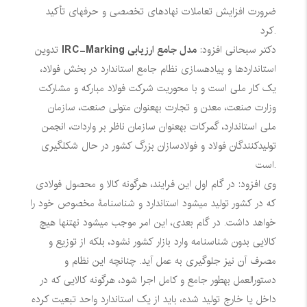
ضرورت افزایش تعاملات نهادهای تخصصی و حرفهای تأکید
کرد.
دکتر سبحانی افزود:
مدل جامع ارزیابی
IRC-Marking
تدوین
استانداردها و پیادهسازی نظام جامع استاندارد در بخش فولاد،
یک کار ملی است و با محوریت شرکت فولاد مبارکه و مشارکت
وزارت صنعت، معدن و تجارت بهعنوان متولی صنعت، سازمان
ملی استاندارد، گمرکات بهعنوان سازمان ناظر بر واردات، انجمن
تولیدکنندگان فولاد و فولادسازان بزرگ کشور در حال شکلگیری
است.
وی افزود: در گام اول این فرایند، هرگونه کالا و محصول فولادی
که در کشور تولید میشود استاندارد و شناسنامۀ مخصوص خود را
خواهد داشت. در گام بعدی، این امر موجب میشود نهتنها هیچ
کالایی بدون شناسنامه وارد بازار کشور نشود، بلکه از توزیع و
مصرف آن نیز جلوگیری به عمل آید. چنانچه این نظام و
دستورالعمل بهطور جامع و کامل اجرا شود، هرگونه کالایی که در
داخل یا خارج تولید شده، باید از یک استاندارد واحد تبعیت کرده