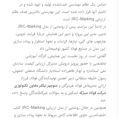
اساس یک نظام مهندسی حسابشده تولید و تهیه شده و در
اختیار آنها قرار داده شده است. این بهدرستی بالاترین هدف نظام
است.
ارزیابی
IRC-Marking
در ادامۀ این مراسم، پس از رونمایی از مدل
IRC-Marking
،
تدین، مدیر این پروژه و دبیر این همایش دربارۀ فرایند تدوین،
چارچوب های کلی، نیازها، الزامات و نحوۀ استقرار و پیاده سازی
این مدل در صنایع فولاد کشور توضیحاتی داد.
گفتنی است در روز نخست این همایش، کارگاه آموزشی
تخصصی با حضور پرویز درویش مدیرکل ارزیابی کیفیت سازمان
ملی استاندارد و ابوذر طاهرزاده استادیار دانشگاه صنعتی اصفهان،
رسول خلیفه سلطانی دبیر انجمن تولیدکنندگان فولاد، فرزاد
ارزانی مدیرعامل فولاد هرمزگان و
منوچهر نیکفر معاون تکنولوژی
شرکت فولاد مبارکه
تشکیل و به سؤالات شرکتکنندگان پاسخ داده
شد.
همچنین در خلال رونمایی از مدل ارزیابی
IRC-Marking
کتاب
اختصاصــی حاوی اطلاعات کامل مربوط به نحوۀ پیاده سازی و