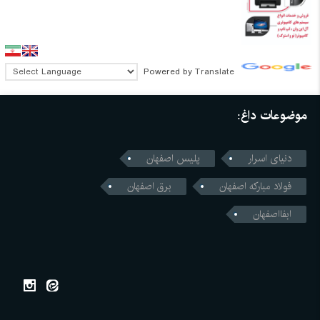
Powered by
Translate
موضوعات داغ:
دنیای اسرار
پلیس اصفهان
فولاد مبارکه اصفهان
برق اصفهان
ابفااصفهان