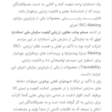
یک استاندارد واحد تبعیت کنند و کالایی به دست مصرفکنندگان
برسد که از شناسنامۀ معتبر و قابلیت ردیابی برخوردار باشد.
قابلیـــــــت ردیـــــــــابی محصولات یکی از بارزترین مزایای
IRC-Marking
اجرای
در ادامه،
مسلم بیات، معاون ارزیابی کیفیت سازمان ملی استاندارد
ایران
که به نمایندگی از سازمان ملی استاندارد در این مراسم
شرکت کرده بود، با تأکید بر نقش و اهمیت نظام ارزیابی
IRC-
Marking
دربارۀ پیشنیازها و زیرساخت های نرمافزاری موردنیاز
برای استقرار این سیستم توضیحاتی داد و قابلیت ردیابی
(
Traceability
) محصولات را یکی از بارزترین مزایای اجرای این
فرایند دانست.
وی با تأکید بر اینکه شیوههای فعلی بهخوبی نمیتوانند دغدغه
های سازمان استاندارد را در خصوص اصالت، کیفیت و ایمنی کالا
برطرف کنند، اظهار داشت: در تمامی دنیا روش هایی کاملا کارآمد
برای ردیابی به کار گرفته شده است و به مصرفکنندگان این
امکان را میدهد که به اطلاعات کاملی از منشأ تولید و مشخصات