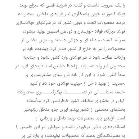
را یک ضرورت دانست و گفت: در شرایط فعلی که میزان تولید
فولاد کشور به خوبی پاسخگوی نیاز بازارهای داخلی است و ۸۰
درصد محصولات تخت و طویل کشور که در شرکتهای فولادسازی
فولاد مبارکه، فولاد خوزستان و ذوبآهن اصفهان تولید میشود،
سرآمد کیفیت منطقه ای و جهانی هستند و میتوان بخشی از
محصولات را نیز به خارج از کشور صادر کرد، بهشدت باید بر
واردات نظارت شود تا هر فولادی وارد کشور نشود و چنانچه
محصولی نیز وارد شد، باید بهلحاظ داشتن استانداردهای لازم، در
مبدأ کنترل شود. با این کار باید در راستای مشتریمداری و
حمایت از تولید داخل از حیثیت فولادی خود دفاع کنیم.
خلیفه سلطــــانی در اهمیــــــــت بهکارگیــــــری محصولات
کیفی در بخشهای مختلف کشور خاطرنشان کرد: متأسفانه
بخشهای مختلفی از کشور پهناور ایران جزو مناطق زلزلهخیز
است؛ ازاینرو باید محصولات تولید داخل و وارداتی از
استانداردهای بالایی برخوردار باشند و متولیان امر این اطمینان را
به مصرفکنندگان بدهند که محصولات تولیدشده یا وارداتی بر