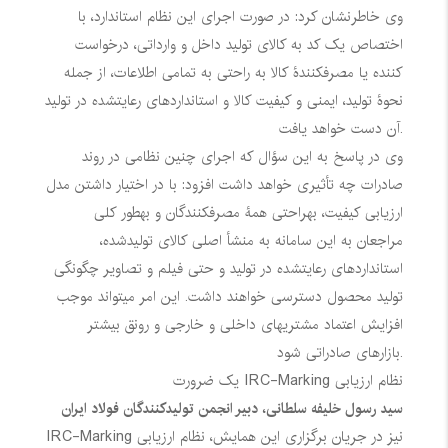
وی خاطرنشان کرد: در صورت اجرای این نظام استاندارد، با
اختصاص یک کد به کالای تولید داخل و وارداتی، درخواست
کننده یا مصرفکنندۀ کالا به راحتی به تمامی اطلاعات، از جمله
نحوۀ تولید، ایمنی و کیفیت کالا و استانداردهای رعایتشده در تولید
آن دست خواهد یافت.
وی در پاسخ به این سؤال که اجرای چنین نظامی در روند
صادرات چه تأثیری خواهد داشت افزود: با در اختیار داشتن مدل
ارزیابی کیفیت، بهراحتی همۀ مصرفکنندگان و بهطور کلی
مراجعان به این سامانه به منشأ اصلی کالای تولیدشده،
استانداردهای رعایتشده در تولید و حتی فیلم و تصاویر چگونگی
تولید محصول دسترسی خواهند داشت. این امر میتواند موجب
افزایش اعتماد مشتریهای داخلی و خارجی و رونق بیشتر
بازارهای صادراتی شود.
نظام ارزیابی
IRC-Marking
یک ضرورت
سید رسول خلیفه سلطانی، دبیر انجمن تولیدکنندگان فولاد ایران
نیز در جریان برگزاری این همایش، نظام ارزیابی
IRC-Marking