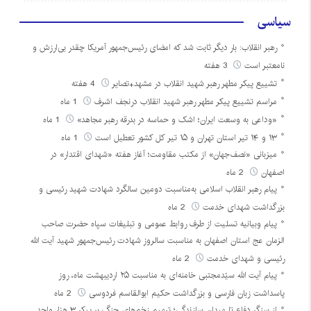
سیاسی
رهبر انقلاب: بار دیگر ثابت شد که امضای رئیس‌جمهور آمریکا چقدر بی‌ارزش و
نامعتبر است
3 هفته
تشییع پیکر مطهر رهبر شهید انقلاب در مشهد+تصایر
4 هفته
مراسم تشییع پیکر مطهر رهبر شهید انقلاب درنجف اشرف
1 ماه
«وداعی به وسعت ایران؛ اشک و حماسه در بدرقه رهبر مجاهد»
1 ماه
۱۳ و ۱۴ تیر استان تهران و ۱۵ تیر کل کشور تعطیل است
1 ماه
میزبانی «نصف‌جهان» از مکتب مقاومت؛ آغاز هفته «شهدای اقتدار» در
اصفهان
2 ماه
پیام رهبر انقلاب اسلامی به‌مناسبت دومین سالگرد شهادت شهید رئیسی و
بزرگداشت شهدای خدمت
2 ماه
پیام وبیانیه تسلیت از طرف روابط عمومی و تبلیغات سپاه حضرت صاحب
الزمان عج استان اصفهان به مناسبت سالروز شهادت رئیس‌جمهور شهید آیت الله
رئیسی و شهدای خدمت
2 ماه
پیام آیت الله سیّدمجتبی خامنه‌ای به مناسبت ۲۵ اردیبهشت ماه، روز
پاسداشت زبان فارسی و بزرگداشت حکیم ابوالقاسم فردوسی
2 ماه
از سنگر دفاع تا میدان سازندگی؛ ترمیم زخم‌های جنگ بر پیکر ۳ هزار واحد