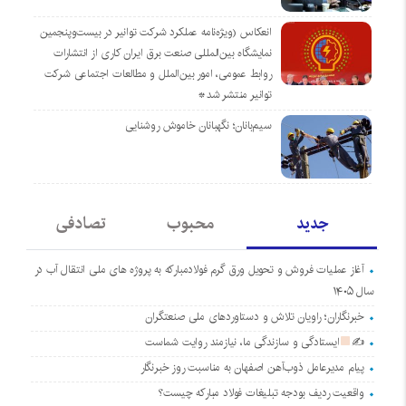
انعکاس (ویژه‌نامه عملکرد شرکت توانیر در بیست‌وپنجمین
نمایشگاه بین‌المللی صنعت برق ایران کاری از انتشارات
روابط عمومی، امور بین‌الملل و مطالعات اجتماعی شرکت
توانیر منتشر شد*
سیم‌بانان؛ نگهبانان خاموش روشنایی
جدید
محبوب
تصادفی
آغاز عملیات فروش و تحویل ورق گرم فولادمبارکه به پروژه های ملی انتقال آب در
سال ۱۴۰۵
خبرنگاران؛ راویان تلاش و دستاوردهای ملی صنعتگران
✍
ایستادگی و سازندگی ما، نیازمند روایت شماست
پیام مدیرعامل ذوب‌آهن اصفهان به مناسبت روز خبرنگار
واقعیت ردیف بودجه تبلیغات فولاد مبارکه چیست؟