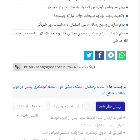
پیام مدیرعامل ذوب‌آهن اصفهان به مناسبت روز خبرنگار
واقعیت ردیف بودجه تبلیغات فولاد مبارکه چیست؟
پیام سازمان بسیج رسانه استان اصفهان به مناسبت روز خبرنگار
پیام تبریک سردار سرتیپ پاسدار مجتبی فدا و حجت‌الاسلام والمسلمین رحمت
الله صادقی
لینک کوتاه
برچسب ها :
استانداراصفهان
،
دهکده نمکی خور
،
منطقه گردشگری پتاس در خورو
بیابانک افتتاح شد
ارسال نظر شما
در انتظار بررسی : 0
مجموع نظرات : 0
انتشار یافته : 0
نظرات ارسال شده توسط شما، پس از تایید توسط
مدیران سایت منتشر خواهد شد.
نظراتی که حاوی تهمت یا افترا باشد منتشر نخواهد شد.