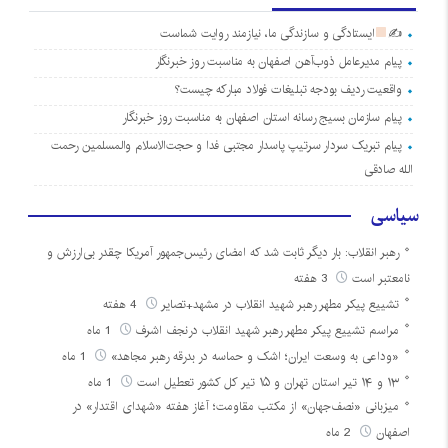
✍
ایستادگی و سازندگی ما، نیازمند روایت شماست
پیام مدیرعامل ذوب‌آهن اصفهان به مناسبت روز خبرنگار
واقعیت ردیف بودجه تبلیغات فولاد مبارکه چیست؟
پیام سازمان بسیج رسانه استان اصفهان به مناسبت روز خبرنگار
پیام تبریک سردار سرتیپ پاسدار مجتبی فدا و حجت‌الاسلام والمسلمین رحمت
الله صادقی
سیاسی
رهبر انقلاب: بار دیگر ثابت شد که امضای رئیس‌جمهور آمریکا چقدر بی‌ارزش و
نامعتبر است
3 هفته
تشییع پیکر مطهر رهبر شهید انقلاب در مشهد+تصایر
4 هفته
مراسم تشییع پیکر مطهر رهبر شهید انقلاب درنجف اشرف
1 ماه
«وداعی به وسعت ایران؛ اشک و حماسه در بدرقه رهبر مجاهد»
1 ماه
۱۳ و ۱۴ تیر استان تهران و ۱۵ تیر کل کشور تعطیل است
1 ماه
میزبانی «نصف‌جهان» از مکتب مقاومت؛ آغاز هفته «شهدای اقتدار» در
اصفهان
2 ماه