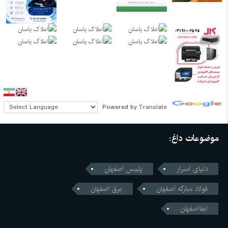
Powered by
Translate
موضوعات داغ:
دنیای اسرار
پلیس اصفهان
فولاد مبارکه اصفهان
برق اصفهان
ابفااصفهان