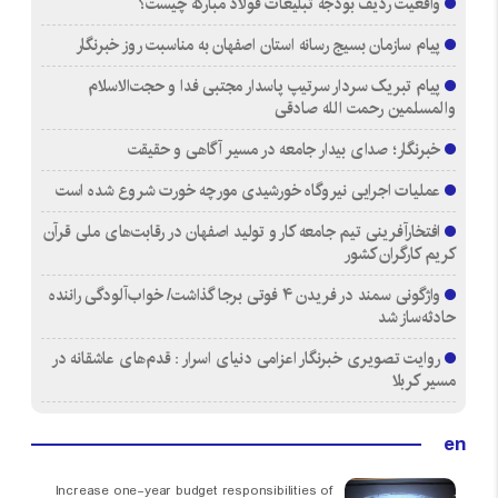
واقعیت ردیف بودجه تبلیغات فولاد مبارکه چیست؟
پیام سازمان بسیج رسانه استان اصفهان به مناسبت روز خبرنگار
پیام تبریک سردار سرتیپ پاسدار مجتبی فدا و حجت‌الاسلام
والمسلمین رحمت الله صادقی
خبرنگار؛ صدای بیدار جامعه در مسیر آگاهی و حقیقت
عملیات اجرایی نیروگاه خورشیدی مورچه خورت شروع شده است
افتخارآفرینی تیم جامعه کار و تولید اصفهان در رقابت‌های ملی قرآن
کریم کارگران کشور
واژگونی سمند در فریدن ۴ فوتی برجا گذاشت/ خواب‌آلودگی راننده
حادثه‌ساز شد
روایت تصویری خبرنگار اعزامی دنیای اسرار : قدم‌های عاشقانه در
مسیر کربلا
en
Increase one-year budget responsibilities of