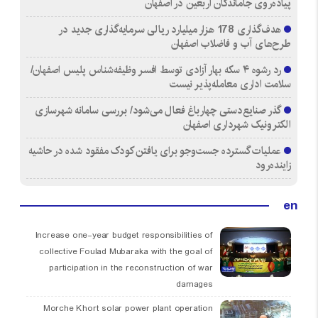
پیاده‌روی جاماندگان اربعین در اصفهان
هدف‌گذاری 178 هزار میلیارد ریالی سرمایه‌گذاری جدید در
طرح‌های آب و فاضلاب اصفهان
رد رشوه ۴ سکه بهار آزادی توسط افسر وظیفه‌شناس پلیس اصفهان/
سلامت اداری معامله‌پذیر نیست
گذر صنایع‌دستی چهارباغ فعال می‌شود/ بررسی سامانه شهرسازی
الکترونیک شهرداری اصفهان
عملیات گسترده جست‌وجو برای یافتن کودک مفقود شده در حاشیه
زاینده‌رود
en
Increase one-year budget responsibilities of
collective Foulad Mubaraka with the goal of
participation in the reconstruction of war
damages
Morche Khort solar power plant operation