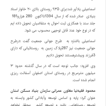
اسماعیلی یادآور شد:برای ۹۳۵ روستای بالای ۲۰ خانوار اسناد
بنیادی صادر شده که از سال 1394تااکنون 280 هزارو181
جلد سند با همکاری ثبت احوال به متقاضیان تحویل داده ایم
که در نوع خود عدد قابل توجهی محسوب می شود.
اسماعیلی بااشاره به طرح جوانی جمعیت گفت :درطرح
جوانی جمعیت نیز 287پلاک زمین به روستائیانی که دارای
3فرزند وبیشترهستند تحویل دادیم
وی افزود: جالب توجه است که در سال گذشته حدود ۳
میلیون مترمربع در روستای استان اصفهان آسفالت ریزی
انجام شده است.
محمود فقیه‌نیا معاون عمرانی سازمان بنیاد مسکن استان
عنوان کرد: پایه و اساس توسعه وآبادانی کشور وابسته به
توسعه روستاهامی باشد و توسعه کشور محقق نخواهد