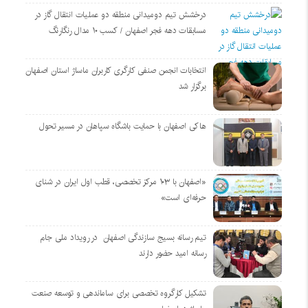
درخشش تیم دومیدانی منطقه دو عملیات انتقال گاز در
مسابقات دهه فجر اصفهان / کسب ۱۰ مدال رنگارنگ
انتخابات انجمن صنفی کارگری کاربران ماساژ استان اصفهان
برگزار شد
هاکی اصفهان با حمایت باشگاه سپاهان در مسیر تحول
«اصفهان با ۱۰۳ مرکز تخصصی، قطب اول ایران در شنای
حرفه‌ای است»
تیم رسانه بسیج سازندگی اصفهان در رویداد ملی جام
رسانه امید حضور دارند
تشکیل کارگروه تخصصی برای ساماندهی و توسعه صنعت