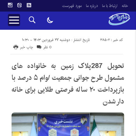
خانه
ارتباط با ما
درباره ما
مورد فهرست
کد خبر : 38502
تاریخ انتشار : دوشنبه ۲۷ فروردین ۱۴۰۳ - ۱۰:۳۰
0 نظر
چاپ خبر
تحویل 287پلاک زمین به خانواده های
مشمول طرح جوانی جمعیت /وام ۵ درصد با
بازپرداخت ۲۰ ساله فرصتی طلایی برای خانه
دار شدن