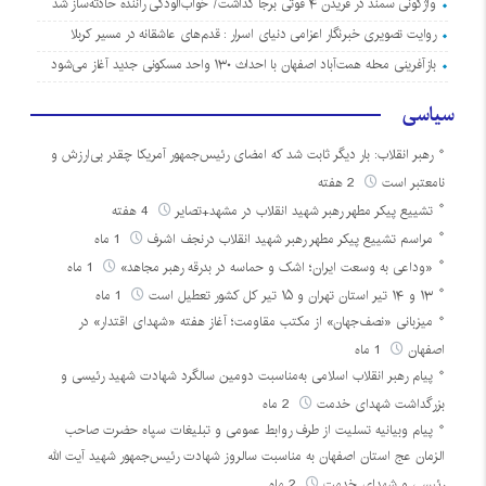
واژگونی سمند در فریدن ۴ فوتی برجا گذاشت/ خواب‌آلودگی راننده حادثه‌ساز شد
روایت تصویری خبرنگار اعزامی دنیای اسرار : قدم‌های عاشقانه در مسیر کربلا
بازآفرینی محله همت‌آباد اصفهان با احداث ۱۳۰ واحد مسکونی جدید آغاز می‌شود
سیاسی
رهبر انقلاب: بار دیگر ثابت شد که امضای رئیس‌جمهور آمریکا چقدر بی‌ارزش و
نامعتبر است
2 هفته
تشییع پیکر مطهر رهبر شهید انقلاب در مشهد+تصایر
4 هفته
مراسم تشییع پیکر مطهر رهبر شهید انقلاب درنجف اشرف
1 ماه
«وداعی به وسعت ایران؛ اشک و حماسه در بدرقه رهبر مجاهد»
1 ماه
۱۳ و ۱۴ تیر استان تهران و ۱۵ تیر کل کشور تعطیل است
1 ماه
میزبانی «نصف‌جهان» از مکتب مقاومت؛ آغاز هفته «شهدای اقتدار» در
اصفهان
1 ماه
پیام رهبر انقلاب اسلامی به‌مناسبت دومین سالگرد شهادت شهید رئیسی و
بزرگداشت شهدای خدمت
2 ماه
پیام وبیانیه تسلیت از طرف روابط عمومی و تبلیغات سپاه حضرت صاحب
الزمان عج استان اصفهان به مناسبت سالروز شهادت رئیس‌جمهور شهید آیت الله
رئیسی و شهدای خدمت
2 ماه