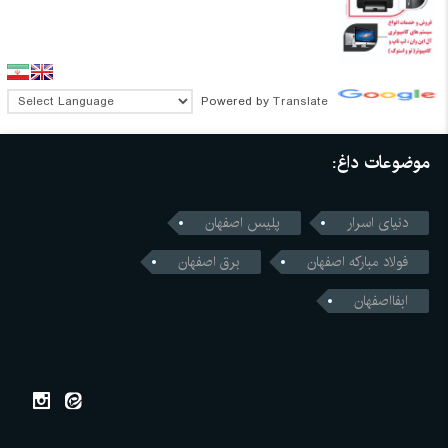
Powered by
Translate
موضوعات داغ:
دنیای اسرار
پلیس اصفهان
فولاد مبارکه اصفهان
برق اصفهان
ابفااصفهان