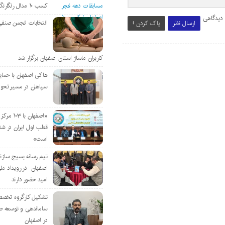
کسب ۱۰ مدال رنگارنگ
 دیدگاهی
انتخابات انجمن صنفی
ارسال نظر
پاک کردن !
کاربران ماساژ استان اصفهان برگزار شد
هاکی اصفهان با حمای
سپاهان در مسیر تحو
«اصفهان با 
قطب اول ایران در شن
است»
تیم رسانه بسیج سازن
اصفهان در رویداد مل
امید حضور دارند
تشکیل کارگروه تخصص
ساماندهی و توسعه ص
در اصفهان