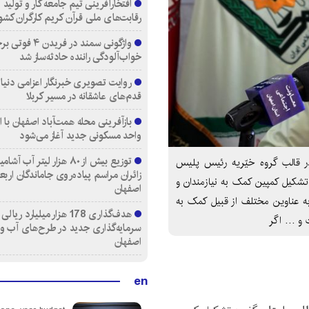
افتخارآفرینی تیم جامعه کار و تولید 
رقابت‌های ملی قرآن کریم کارگران کشو
واژگونی سمند در فری
خواب‌آلودگی راننده حادثه‌ساز شد
روایت تصویری خبرنگار اعزامی دنیای
قدم‌های عاشقانه در مسیر کربلا
واحد مسکونی جدید آغاز می‌شود
توزیع بیش از ۸۰ هزار لیتر آب
ر قالب گروه‌ خیّریه رئیس پلیس
زائران مراسم پیاده‌روی جاماندگان اربع
تشکیل کمپین کمک به نیازمندان و
اصفهان
ه عناوین مختلف از قبیل کمک به
هدف‌گذاری 178 هزار میلیارد ریالی
ت و … اگر
سرمایه‌گذاری جدید در طرح‌های آب و
اصفهان
en