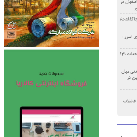
اصفهان در
ر
دن ۴ فوتی برجا گذاشت/
 اسرار :
بازآفرینی محله همت‌آباد اصفهان با احداث ۱۳۰
 آشامیدنی میان
ین در
 فاضلاب