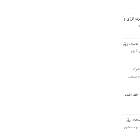
رف انرژی با
ر مصرف برق
انگیزتر
 شرکت
ده صنعت
ا خط مقدم
 صنعت برق
بار تابستان