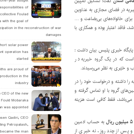
امی استان
گفت: تشکیل کمپین
 one-year budget
esponsibilities of
خیریه در فضای مجازی به عناوین
collective Foulad
برای خانواده‌های بی‌بضاعت و …
 with the goal of
شد، فاقد اعتبار بوده و همکاری با
icipation in the reconstruction of war
damages
hort solar power
پایگاه خبری پلیس بیان داشت :
ant operation has
 است که در یک
گروه خیریه
در
started
 و خیّری به نظر می‌رسیدند.
ths are proud of
 production in the
 را داشته و درخواست خود را در
industry
ن‌های گروه با او تماس گرفته و
 CEO of the new
 می‌باشد، فقط کافی است هزینه
 Fould Mobaraka
an was appointed
hsen Qadiri, CEO
ال
به حساب ادمین
ding Petropalash,
 و پس از چند روز، نه خبری از
, became the man