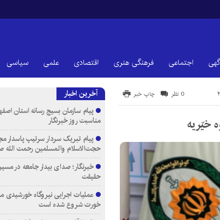
گهی
اجتماعی
فرهنگی هنری
اقتصادی
علمی
سیاسی
آخرین اخبار
0 نظر
چاپ خبر
پیام سازمان بسیج رسانه استان اصفها
مناسبت روز خبرنگار
 خیّریه
پیام تبریک سردار سرتیپ پاسدار مج
حجت‌الاسلام والمسلمین رحمت الله ص
خبرنگار؛ صدای بیدار جامعه در مسیر
حقیقت
عملیات اجرایی نیروگاه خورشیدی م
خورت شروع شده است