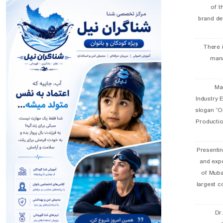
of t
brand de
There 
man
19 
Industry E
slogan “Oi
Productio
Presentin
and exp
of Muba
largest c
Dr