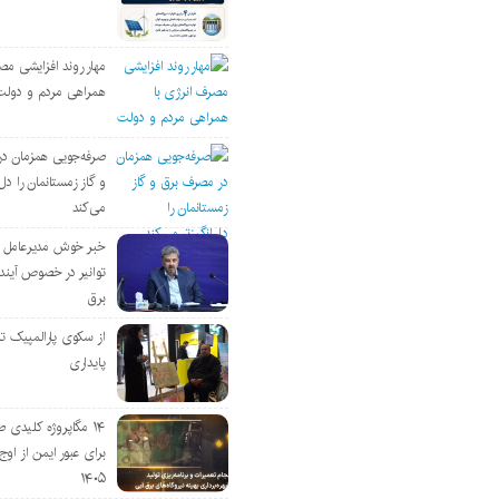
مهار روند افزایشی مص
همراهی مردم و دولت
صرفه‌جویی همزمان د
و گاز زمستانمان را دل‌
می‌کند
خبر خوش مدیرعامل
توانیر در خصوص آین
برق
از سکوی پارالمپیک ت
پایداری
۱۴ مگاپروژه‌ کلیدی
برای عبور ایمن از اوج 
۱۴۰۵