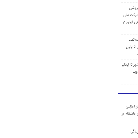
‌ورزشی
ن شرکت ملی
ی ایران در
مه‌تمام
ا پایان
 تا ایتالیا
وید
ر اعزامی
 عاشقانه در
ندگی