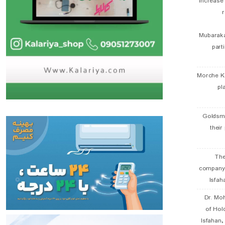
Increase
r
Mubaraka
part
Morche K
pl
Goldsmi
their
The
company
Isfah
Dr. Mo
of Hol
Isfahan