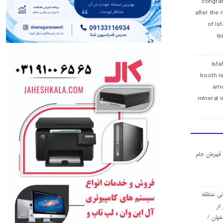
congra
after the 
of Is
qu
Isfa
booth is
amo
mineral i
ا قهرمان جام
ی منطقه
در
فهان /