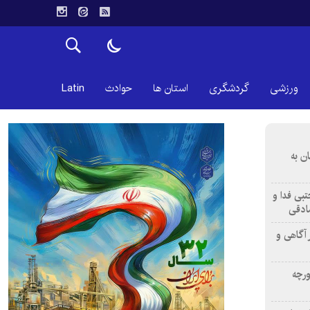
ورزشی
گردشگری
استان ها
حوادث
Latin
ن به
تبی فدا و
ادقی
 آگاهی و
ورچه