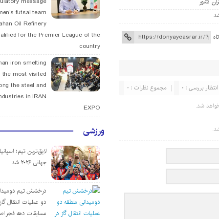
tulatory message
ران کشور
men’s futsal team
fahan Oil Refinery
alified for the Premier League of the
اه
country
han iron smelting
 the most visited
ng the steel and
انتظار بررسی : 0
مجموع نظرات : 0
ndustries in IRAN
واهد شد.
EXPO
ورزشی
د.
لایق‌ترین تیم؛ اسپانی
جهانی ۲۰۲۶ شد
درخشش تیم دومیدان
دو عملیات انتقال گاز 
مسابقات دهه فجر اص