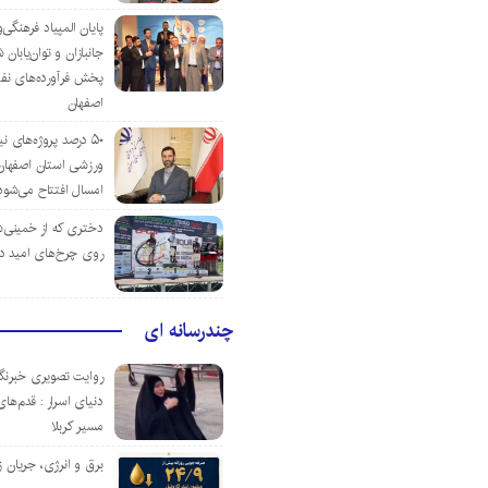
پایان المپیاد فرهنگی
جانبازان و توان‌یابا
پخش فرآورده‌های نفت
اصفهان
۵۰ درصد پروژه‌های نی
ورزشی استان اصفهان ت
امسال افتتاح می‌شود
دختری که از خمینی‌شهر
روی چرخ‌های امید د
چندرسانه ای
روایت تصویری خبرنگا
دنیای اسرار : قدم‌های
مسیر کربلا
برق و انرژی، جریان ز