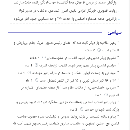
واژگونی سمند در فریدن ۴ فوتی برجا گذاشت/ خواب‌آلودگی راننده حادثه‌ساز شد
روایت تصویری خبرنگار اعزامی دنیای اسرار : قدم‌های عاشقانه در مسیر کربلا
بازآفرینی محله همت‌آباد اصفهان با احداث ۱۳۰ واحد مسکونی جدید آغاز می‌شود
سیاسی
رهبر انقلاب: بار دیگر ثابت شد که امضای رئیس‌جمهور آمریکا چقدر بی‌ارزش و
نامعتبر است
2 هفته
تشییع پیکر مطهر رهبر شهید انقلاب در مشهد+تصایر
4 هفته
مراسم تشییع پیکر مطهر رهبر شهید انقلاب درنجف اشرف
1 ماه
«وداعی به وسعت ایران؛ اشک و حماسه در بدرقه رهبر مجاهد»
1 ماه
۱۳ و ۱۴ تیر استان تهران و ۱۵ تیر کل کشور تعطیل است
1 ماه
میزبانی «نصف‌جهان» از مکتب مقاومت؛ آغاز هفته «شهدای اقتدار» در
اصفهان
1 ماه
پیام رهبر انقلاب اسلامی به‌مناسبت دومین سالگرد شهادت شهید رئیسی و
بزرگداشت شهدای خدمت
2 ماه
پیام وبیانیه تسلیت از طرف روابط عمومی و تبلیغات سپاه حضرت صاحب
الزمان عج استان اصفهان به مناسبت سالروز شهادت رئیس‌جمهور شهید آیت الله