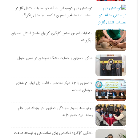
درخشش تیم دومیدانی منطقه دو عملیات انتقال گاز در
مسابقات دهه فجر اصفهان / کسب ۱۰ مدال رنگارنگ
انتخابات انجمن صنفی کارگری کاربران ماساژ استان اصفهان
برگزار شد
هاکی اصفهان با حمایت باشگاه سپاهان در مسیر تحول
«اصفهان با ۱۰۳ مرکز تخصصی، قطب اول ایران در شنای
حرفه‌ای است»
تیم رسانه بسیج سازندگی اصفهان در رویداد ملی جام
رسانه امید حضور دارند
تشکیل کارگروه تخصصی برای ساماندهی و توسعه صنعت