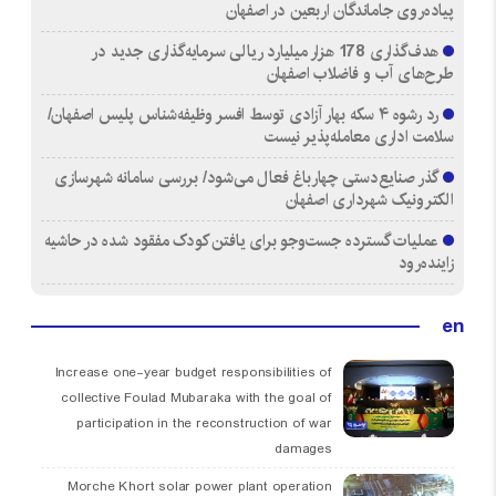
پیاده‌روی جاماندگان اربعین در اصفهان
هدف‌گذاری 178 هزار میلیارد ریالی سرمایه‌گذاری جدید در
طرح‌های آب و فاضلاب اصفهان
رد رشوه ۴ سکه بهار آزادی توسط افسر وظیفه‌شناس پلیس اصفهان/
سلامت اداری معامله‌پذیر نیست
گذر صنایع‌دستی چهارباغ فعال می‌شود/ بررسی سامانه شهرسازی
الکترونیک شهرداری اصفهان
عملیات گسترده جست‌وجو برای یافتن کودک مفقود شده در حاشیه
زاینده‌رود
en
Increase one-year budget responsibilities of
collective Foulad Mubaraka with the goal of
participation in the reconstruction of war
damages
Morche Khort solar power plant operation