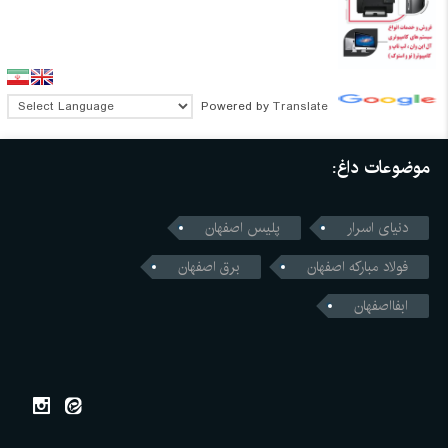
Powered by
Translate
موضوعات داغ:
دنیای اسرار
پلیس اصفهان
فولاد مبارکه اصفهان
برق اصفهان
ابفااصفهان