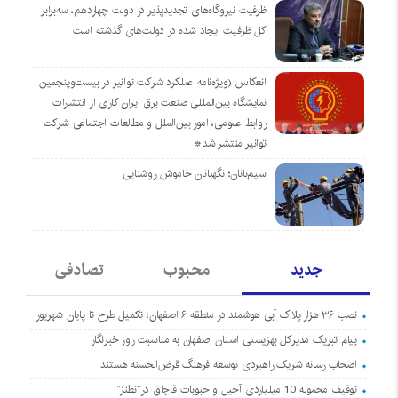
ظرفیت نیروگاه‌های تجدیدپذیر در دولت چهاردهم، سه‌برابر
کل ظرفیت ایجاد شده در دولت‌های گذشته است
انعکاس (ویژه‌نامه عملکرد شرکت توانیر در بیست‌وپنجمین
نمایشگاه بین‌المللی صنعت برق ایران کاری از انتشارات
روابط عمومی، امور بین‌الملل و مطالعات اجتماعی شرکت
توانیر منتشر شد*
سیم‌بانان؛ نگهبانان خاموش روشنایی
جدید
محبوب
تصادفی
نصب ۳۶ هزار پلاک آبی هوشمند در منطقه ۶ اصفهان؛ تکمیل طرح تا پایان شهریور
پیام تبریک مدیرکل بهزیستی استان اصفهان به مناسبت روز خبرنگار
اصحاب رسانه شریک راهبردی توسعه فرهنگ قرض‌الحسنه هستند
توقیف محموله 10 میلیاردی آجیل و حبوبات قاچاق در”نطنز”