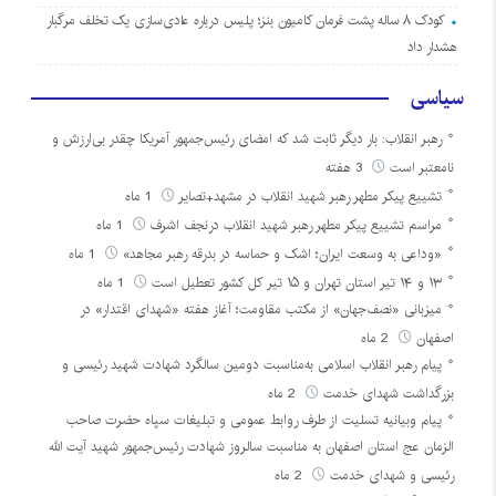
کودک ۸ ساله پشت فرمان کامیون بنز؛ پلیس درباره عادی‌سازی یک تخلف مرگبار
هشدار داد
سیاسی
رهبر انقلاب: بار دیگر ثابت شد که امضای رئیس‌جمهور آمریکا چقدر بی‌ارزش و
نامعتبر است
3 هفته
تشییع پیکر مطهر رهبر شهید انقلاب در مشهد+تصایر
1 ماه
مراسم تشییع پیکر مطهر رهبر شهید انقلاب درنجف اشرف
1 ماه
«وداعی به وسعت ایران؛ اشک و حماسه در بدرقه رهبر مجاهد»
1 ماه
۱۳ و ۱۴ تیر استان تهران و ۱۵ تیر کل کشور تعطیل است
1 ماه
میزبانی «نصف‌جهان» از مکتب مقاومت؛ آغاز هفته «شهدای اقتدار» در
اصفهان
2 ماه
پیام رهبر انقلاب اسلامی به‌مناسبت دومین سالگرد شهادت شهید رئیسی و
بزرگداشت شهدای خدمت
2 ماه
پیام وبیانیه تسلیت از طرف روابط عمومی و تبلیغات سپاه حضرت صاحب
الزمان عج استان اصفهان به مناسبت سالروز شهادت رئیس‌جمهور شهید آیت الله
رئیسی و شهدای خدمت
2 ماه