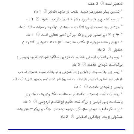
نامعتبر است
3 هفته
تشییع پیکر مطهر رهبر شهید انقلاب در مشهد+تصایر
1 ماه
مراسم تشییع پیکر مطهر رهبر شهید انقلاب درنجف اشرف
1 ماه
«وداعی به وسعت ایران؛ اشک و حماسه در بدرقه رهبر مجاهد»
1 ماه
۱۳ و ۱۴ تیر استان تهران و ۱۵ تیر کل کشور تعطیل است
1 ماه
میزبانی «نصف‌جهان» از مکتب مقاومت؛ آغاز هفته «شهدای اقتدار» در
اصفهان
2 ماه
پیام رهبر انقلاب اسلامی به‌مناسبت دومین سالگرد شهادت شهید رئیسی و
بزرگداشت شهدای خدمت
2 ماه
پیام وبیانیه تسلیت از طرف روابط عمومی و تبلیغات سپاه حضرت صاحب
الزمان عج استان اصفهان به مناسبت سالروز شهادت رئیس‌جمهور شهید آیت الله
رئیسی و شهدای خدمت
2 ماه
پیام آیت الله سیّدمجتبی خامنه‌ای به مناسبت ۲۵ اردیبهشت ماه، روز
پاسداشت زبان فارسی و بزرگداشت حکیم ابوالقاسم فردوسی
2 ماه
از سنگر دفاع تا میدان سازندگی؛ ترمیم زخم‌های جنگ بر پیکر ۳ هزار واحد
مسکونی توسط جهادگران اصفهانی
2 ماه