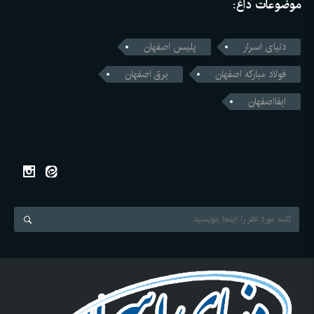
موضوعات داغ:
دنیای اسرار
پلیس اصفهان
فولاد مبارکه اصفهان
برق اصفهان
ابفااصفهان