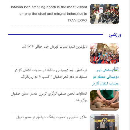
Isfahan iron smelting booth is the most visited
among the steel and mineral industries in
IRAN EXPO
ورزشی
لایق‌ترین تیم؛ اسپانیا قهرمان جام جهانی ۲۰۲۶ شد
درخشش تیم دومیدانی منطقه دو عملیات انتقال گاز در
مسابقات دهه فجر اصفهان / کسب ۱۰ مدال رنگارنگ
انتخابات انجمن صنفی کارگری کاربران ماساژ استان اصفهان
برگزار شد
هاکی اصفهان با حمایت باشگاه سپاهان در مسیر تحول