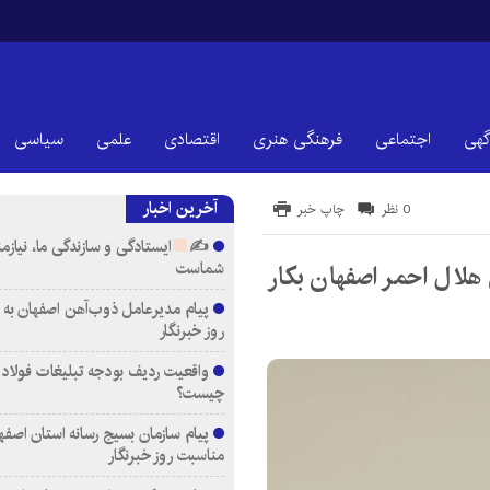
گهی
اجتماعی
فرهنگی هنری
اقتصادی
علمی
سیاسی
آخرین اخبار
0 نظر
چاپ خبر
✍
ایستادگی و سازندگی ما، نیازم
شماست
ACLS به میزبانی هلال احمر اصفهان بکار
پیام مدیرعامل ذوب‌آهن اصفهان به
روز خبرنگار
واقعیت ردیف بودجه تبلیغات فولاد م
چیست؟
پیام سازمان بسیج رسانه استان اصفها
مناسبت روز خبرنگار