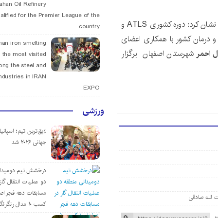
fahan Oil Refinery
alified for the Premier League of the
رئیس جمعیت هلال احمرشهرستان اصفهان در پایان خاطر نشان کرد: دوره کشوری ATLS و
country
ت و درمان کشور با همکاری اعضای
han iron smelting
 احمر
شهرستان اصفهان برگزار
 the most visited
ng the steel and
ndustries in IRAN
EXPO
ورزشی
لایق‌ترین تیم؛ اسپانی
جهانی ۲۰۲۶ شد
درخشش تیم دومیدان
دو عملیات انتقال گاز 
مسابقات دهه فجر اص
 الله صادقی
کسب ۱۰ مدال رنگارنگ