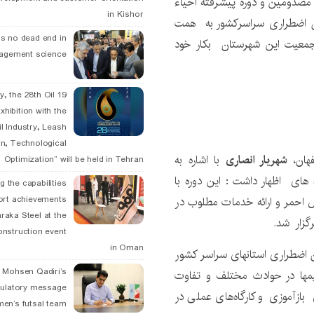
 مصدومین و دوره پیشرفته احیاء
in Kishor
ان اضطراری سراسرکشور به همت
is no dead end in
جمعیت این شهرستان بکار خود
agement science
May, the 28th Oil
xhibition with the
l Industry, Leash
n, Technological
هان،
شهریار انصاری
با اشاره به
Optimization” will be held in Tehran
ای اظهار داشت : این دوره با
g the capabilities
ort achievements
احمر و ارائه خدمات مطلوب در
raka Steel at the
گزار شد.
onstruction event
in Oman
 اضطراری استانهای سراسر کشور
. Mohsen Qadiri’s
تیمها در حوادث مختلف و تفاوت
tulatory message
بازآموزی‌ و کارگاه‌های عملی در
men’s futsal team