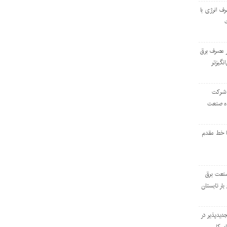
رف انرژی با
ر مصرف برق
انگیزتر
 شرکت
ده صنعت
ا خط مقدم
 صنعت برق
بار تابستان
دیدپذیر در
بر کل