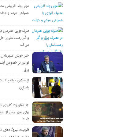
مهار روند افزایشی مص
همراهی مردم و دولت
صرفه‌جویی همزمان د
و گاز زمستانمان را دل‌
می‌کند
خبر خوش مدیرعامل
توانیر در خصوص آین
برق
از سکوی پارالمپیک ت
پایداری
۱۴ مگاپروژه‌ کلیدی
برای عبور ایمن از اوج 
۱۴۰۵
ظرفیت نیروگاه‌های تج
دولت چهاردهم، سه‌برا