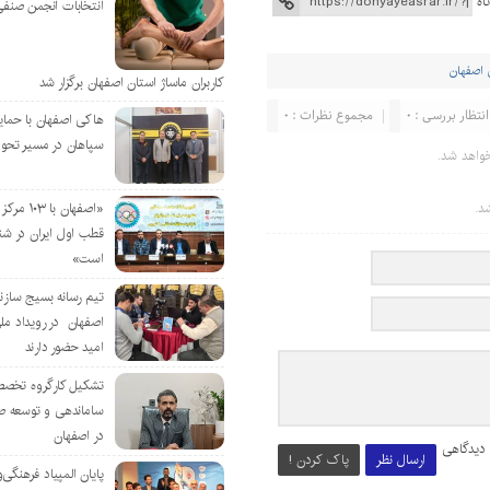
اه
انتخابات انجمن صنفی
 اصفهان
کاربران ماساژ استان اصفهان برگزار شد
انتظار بررسی : 0
مجموع نظرات : 0
هاکی اصفهان با حمای
سپاهان در مسیر تحو
واهد شد.
«اصفهان با 
د.
قطب اول ایران در شن
است»
تیم رسانه بسیج سازن
اصفهان در رویداد مل
امید حضور دارند
تشکیل کارگروه تخصص
ساماندهی و توسعه ص
در اصفهان
 دیدگاهی
ارسال نظر
پاک کردن !
پایان المپیاد فرهنگی