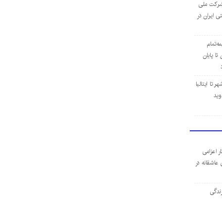
ن شرکت ملی
ی ایران در
مه‌تمام
ا پایان
 تا ایتالیا
وید
ر اعزامی
 عاشقانه در
ندگی