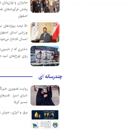
جانبازان و توان‌یابا
پخش فرآورده‌های نفت
اصفهان
۵۰ درصد پروژه‌های نی
ورزشی استان اصفهان ت
امسال افتتاح می‌شود
دختری که از خمینی‌شهر
روی چرخ‌های امید د
چندرسانه ای
روایت تصویری خبرنگا
دنیای اسرار : قدم‌های
مسیر کربلا
برق و انرژی، جریان ز