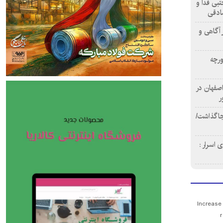
تبی فدا و
ادقی
 آگاهی و
ورچه
اصفهان در
ر
دن ۴ فوتی برجا گذاشت/
 اسرار :
Increase
r