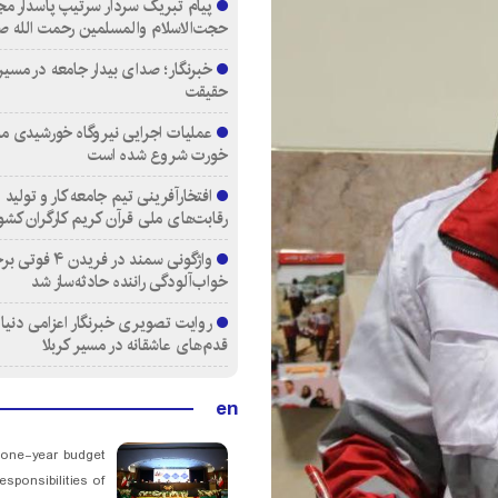
پیام تبریک سردار سرتیپ پاسدار مج
حجت‌الاسلام والمسلمین رحمت الله ص
خبرنگار؛ صدای بیدار جامعه در مسیر
حقیقت
عملیات اجرایی نیروگاه خورشیدی م
خورت شروع شده است
افتخارآفرینی تیم جامعه کار و تولید 
رقابت‌های ملی قرآن کریم کارگران کشو
واژگونی سمند در فری
خواب‌آلودگی راننده حادثه‌ساز شد
روایت تصویری خبرنگار اعزامی دنیای
قدم‌های عاشقانه در مسیر کربلا
en
 one-year budget
esponsibilities of