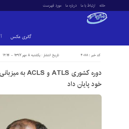
خانه
ارتباط با ما
درباره ما
مورد فهرست
گالری عکس
آ
کد خبر : 4088
تاریخ انتشار : یکشنبه ۸ مهر ۱۳۹۷ - ۱۲:۱۴
دوره کشوری ATLS و 
خود پایان داد