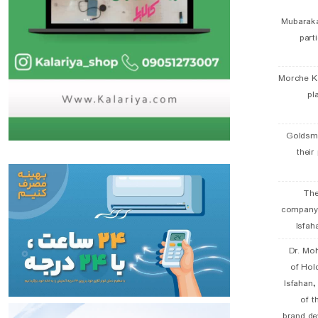
Mubaraka
part
Morche K
pl
Goldsmi
their
The
company
Isfah
Dr. Mo
of Hol
Isfahan
of t
brand de