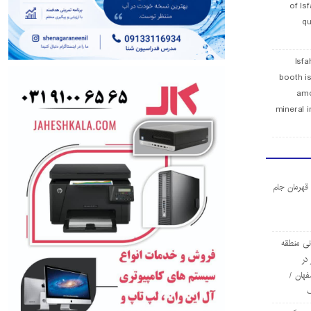
of Is
qu
Isfa
booth is
amo
mineral i
ا قهرمان جام
ی منطقه
در
فهان /