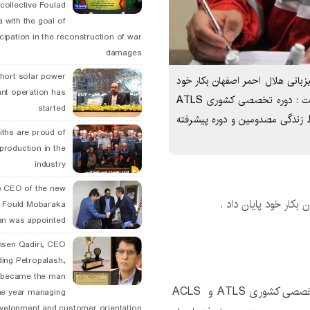
collective Foulad
 with the goal of
icipation in the reconstruction of war
damages
hort solar power
دنیای اسرار دوره کشوری ATLS و ACLS به میزبانی هلال احمر اصفهان بکار خود
ant operation has
پایان داد . رئیس جمعیت هلال احمرشهرستان اصفهان گفت : دوره تخصصی کشوری ATLS
started
حفظ زندگی مصدومین و دوره پیشرفته
ths are proud of
 production in the
industry
 CEO of the new
 Fould Mobaraka
an was appointed
hsen Qadiri, CEO
ding Petropalash,
, became the man
گفت : دوره تخصصی کشوری ATLS و ACLS
he year managing
velopment and customer orientation