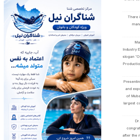
There 
man
19 
Industry E
slogan “Oi
Productio
Presentin
and exp
of Muba
largest c
Dr
congra
after the 