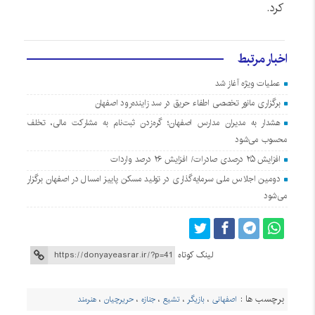
کرد.
اخبار مرتبط
عملیات ویژه آغاز شد
برگزاری مانور تخصصی اطفاء حریق در سد زاینده‌رود اصفهان
هشدار به مدیران مدارس اصفهان؛ گره‌زدن ثبت‌نام به مشارکت مالی، تخلف
محسوب می‌شود
افزایش ۲۵ درصدی صادرات/ افزایش ۲۶ درصد واردات
دومین اجلاس ملی سرمایه‌گذاری در تولید مسکن پاییز امسال در اصفهان برگزار
می‌شود
لینک کوتاه
برچسب ها :
اصفهانی
،
بازیگر
،
تشیع
،
جنازه
،
حریرچیان
،
هنرمند