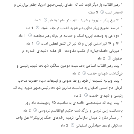
رهبر انقلاب: بار دیگر ثابت شد که امضای رئیس‌جمهور آمریکا چقدر بی‌ارزش و
نامعتبر است
3 هفته
تشییع پیکر مطهر رهبر شهید انقلاب در مشهد+تصایر
1 ماه
مراسم تشییع پیکر مطهر رهبر شهید انقلاب درنجف اشرف
1 ماه
«وداعی به وسعت ایران؛ اشک و حماسه در بدرقه رهبر مجاهد»
1 ماه
۱۳ و ۱۴ تیر استان تهران و ۱۵ تیر کل کشور تعطیل است
1 ماه
میزبانی «نصف‌جهان» از مکتب مقاومت؛ آغاز هفته «شهدای اقتدار» در
اصفهان
2 ماه
پیام رهبر انقلاب اسلامی به‌مناسبت دومین سالگرد شهادت شهید رئیسی و
بزرگداشت شهدای خدمت
2 ماه
پیام وبیانیه تسلیت از طرف روابط عمومی و تبلیغات سپاه حضرت صاحب
الزمان عج استان اصفهان به مناسبت سالروز شهادت رئیس‌جمهور شهید آیت الله
رئیسی و شهدای خدمت
2 ماه
پیام آیت الله سیّدمجتبی خامنه‌ای به مناسبت ۲۵ اردیبهشت ماه، روز
پاسداشت زبان فارسی و بزرگداشت حکیم ابوالقاسم فردوسی
2 ماه
از سنگر دفاع تا میدان سازندگی؛ ترمیم زخم‌های جنگ بر پیکر ۳ هزار واحد
مسکونی توسط جهادگران اصفهانی
2 ماه