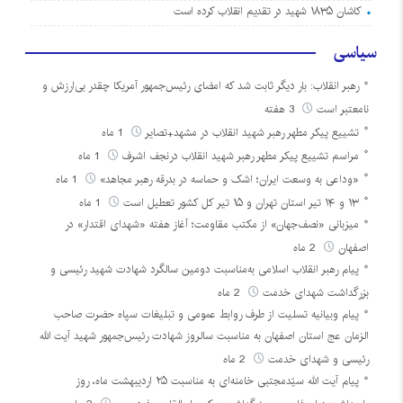
کاشان ۱۸۳۵ شهید در تقدیم انقلاب کرده است
سیاسی
رهبر انقلاب: بار دیگر ثابت شد که امضای رئیس‌جمهور آمریکا چقدر بی‌ارزش و
نامعتبر است
3 هفته
تشییع پیکر مطهر رهبر شهید انقلاب در مشهد+تصایر
1 ماه
مراسم تشییع پیکر مطهر رهبر شهید انقلاب درنجف اشرف
1 ماه
«وداعی به وسعت ایران؛ اشک و حماسه در بدرقه رهبر مجاهد»
1 ماه
۱۳ و ۱۴ تیر استان تهران و ۱۵ تیر کل کشور تعطیل است
1 ماه
میزبانی «نصف‌جهان» از مکتب مقاومت؛ آغاز هفته «شهدای اقتدار» در
اصفهان
2 ماه
پیام رهبر انقلاب اسلامی به‌مناسبت دومین سالگرد شهادت شهید رئیسی و
بزرگداشت شهدای خدمت
2 ماه
پیام وبیانیه تسلیت از طرف روابط عمومی و تبلیغات سپاه حضرت صاحب
الزمان عج استان اصفهان به مناسبت سالروز شهادت رئیس‌جمهور شهید آیت الله
رئیسی و شهدای خدمت
2 ماه
پیام آیت الله سیّدمجتبی خامنه‌ای به مناسبت ۲۵ اردیبهشت ماه، روز