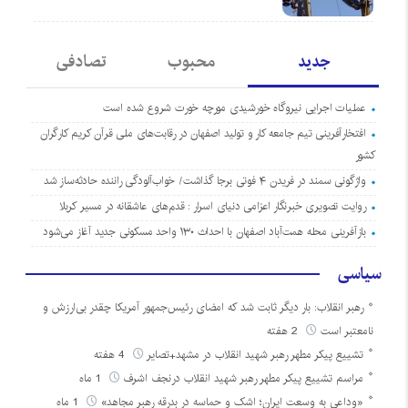
جدید
محبوب
تصادفی
عملیات اجرایی نیروگاه خورشیدی مورچه خورت شروع شده است
افتخارآفرینی تیم جامعه کار و تولید اصفهان در رقابت‌های ملی قرآن کریم کارگران
کشور
واژگونی سمند در فریدن ۴ فوتی برجا گذاشت/ خواب‌آلودگی راننده حادثه‌ساز شد
روایت تصویری خبرنگار اعزامی دنیای اسرار : قدم‌های عاشقانه در مسیر کربلا
بازآفرینی محله همت‌آباد اصفهان با احداث ۱۳۰ واحد مسکونی جدید آغاز می‌شود
سیاسی
رهبر انقلاب: بار دیگر ثابت شد که امضای رئیس‌جمهور آمریکا چقدر بی‌ارزش و
نامعتبر است
2 هفته
تشییع پیکر مطهر رهبر شهید انقلاب در مشهد+تصایر
4 هفته
مراسم تشییع پیکر مطهر رهبر شهید انقلاب درنجف اشرف
1 ماه
«وداعی به وسعت ایران؛ اشک و حماسه در بدرقه رهبر مجاهد»
1 ماه