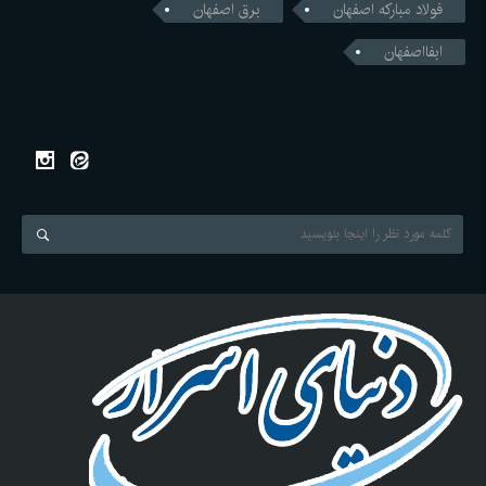
فولاد مبارکه اصفهان
برق اصفهان
ابفااصفهان