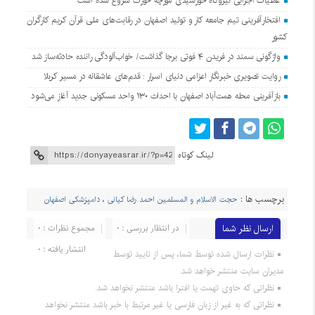
عملیات اجرایی نیروگاه خورشیدی مورچه خورت شروع شده است
افتخارآفرینی تیم جامعه کار و تولید اصفهان در رقابت‌های ملی قرآن کریم کارگران
کشور
واژگونی سمند در فریدن ۴ فوتی برجا گذاشت/ خواب‌آلودگی راننده حادثه‌ساز شد
روایت تصویری خبرنگار اعزامی دنیای اسرار : قدم‌های عاشقانه در مسیر کربلا
بازآفرینی محله همت‌آباد اصفهان با احداث ۱۳۰ واحد مسکونی جدید آغاز می‌شود
لینک کوتاه
برچسب ها :
حجت الاسلام و المسلمین احمد رضا کیانی
،
دامپزشکی اصفهان
ارسال نظر شما
در انتظار بررسی : 0
مجموع نظرات : 0
انتشار یافته : 0
نظرات ارسال شده توسط شما، پس از تایید توسط
مدیران سایت منتشر خواهد شد.
نظراتی که حاوی تهمت یا افترا باشد منتشر نخواهد شد.
نظراتی که به غیر از زبان فارسی یا غیر مرتبط با خبر باشد منتشر نخواهد