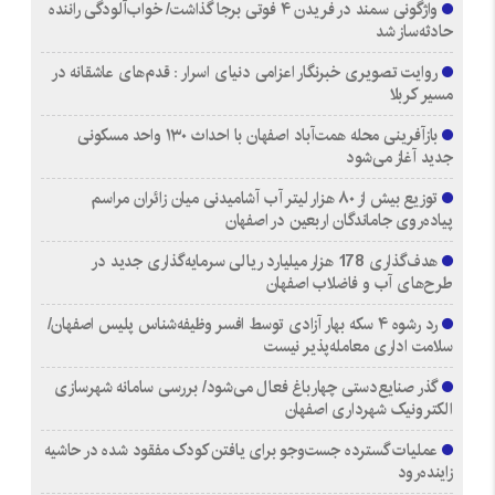
واژگونی سمند در فریدن ۴ فوتی برجا گذاشت/ خواب‌آلودگی راننده
حادثه‌ساز شد
روایت تصویری خبرنگار اعزامی دنیای اسرار : قدم‌های عاشقانه در
مسیر کربلا
بازآفرینی محله همت‌آباد اصفهان با احداث ۱۳۰ واحد مسکونی
جدید آغاز می‌شود
توزیع بیش از ۸۰ هزار لیتر آب آشامیدنی میان زائران مراسم
پیاده‌روی جاماندگان اربعین در اصفهان
هدف‌گذاری 178 هزار میلیارد ریالی سرمایه‌گذاری جدید در
طرح‌های آب و فاضلاب اصفهان
رد رشوه ۴ سکه بهار آزادی توسط افسر وظیفه‌شناس پلیس اصفهان/
سلامت اداری معامله‌پذیر نیست
گذر صنایع‌دستی چهارباغ فعال می‌شود/ بررسی سامانه شهرسازی
الکترونیک شهرداری اصفهان
عملیات گسترده جست‌وجو برای یافتن کودک مفقود شده در حاشیه
زاینده‌رود