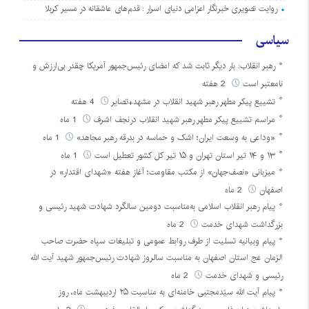
روایت تصویری خبرنگار اعزامی دنیای اسرار : قدم‌های عاشقانه در مسیر کربلا
سیاسی
رهبر انقلاب: بار دیگر ثابت شد که امضای رئیس‌جمهور آمریکا چقدر بی‌ارزش و
نامعتبر است
2 هفته
تشییع پیکر مطهر رهبر شهید انقلاب در مشهد+تصایر
4 هفته
مراسم تشییع پیکر مطهر رهبر شهید انقلاب درنجف اشرف
1 ماه
«وداعی به وسعت ایران؛ اشک و حماسه در بدرقه رهبر مجاهد»
1 ماه
۱۳ و ۱۴ تیر استان تهران و ۱۵ تیر کل کشور تعطیل است
1 ماه
میزبانی «نصف‌جهان» از مکتب مقاومت؛ آغاز هفته «شهدای اقتدار» در
اصفهان
2 ماه
پیام رهبر انقلاب اسلامی به‌مناسبت دومین سالگرد شهادت شهید رئیسی و
بزرگداشت شهدای خدمت
2 ماه
پیام وبیانیه تسلیت از طرف روابط عمومی و تبلیغات سپاه حضرت صاحب
الزمان عج استان اصفهان به مناسبت سالروز شهادت رئیس‌جمهور شهید آیت الله
رئیسی و شهدای خدمت
2 ماه
پیام آیت الله سیّدمجتبی خامنه‌ای به مناسبت ۲۵ اردیبهشت ماه، روز