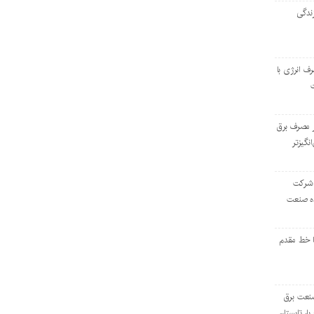
ندگی
رف انرژی با
ر مصرف برق
انگیزتر
 شرکت
ده صنعت
ا خط مقدم
 صنعت برق
بار تابستان