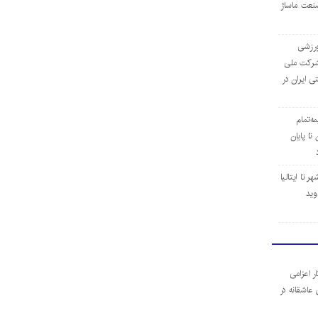
نعت ماساژ
‌ورزشی
ن شرکت ملی
ی ایران در
مه‌تمام
ا پایان
 تا ایتالیا
وید
ر اعزامی
 عاشقانه در