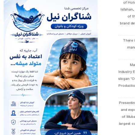
of Hol
Isfahan
of t
brand de
There 
man
19 
Industry E
slogan “Oi
Productio
Presentin
and exp
of Muba
largest c