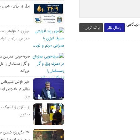
برق و انرژی، جریان ز
 دیدگاهی
ارسال نظر
پاک کردن !
مهار روند افزایشی مص
همراهی مردم و دولت
صرفه‌جویی همزمان د
و گاز زمستانمان را دل‌
می‌کند
خبر خوش مدیرعامل
توانیر در خصوص آین
برق
از سکوی پارالمپیک ت
پایداری
۱۴ مگاپروژه‌ کلیدی
برای عبور ایمن از اوج 