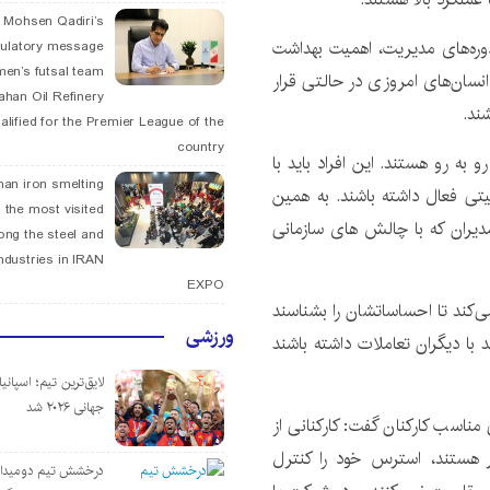
. Mohsen Qadiri’s
دوره‌های مدیریت، اهمیت بهداشت
tulatory message
men’s futsal team
 انسان‌های امروزی در حالتی قرار
fahan Oil Refinery
ند.
alified for the Premier League of the
country
به رو هستند. این افراد باید با
han iron smelting
تی فعال داشته باشند. به همین
 the most visited
یران که با چالش‌ های سازمانی
ng the steel and
ndustries in IRAN
EXPO
‌کند تا احساساتشان را بشناسند
ورزشی
 با دیگران تعاملات داشته باشند
لایق‌ترین تیم؛ اسپانی
جهانی ۲۰۲۶ شد
ناسب کارکنان گفت: کارکنانی از
یر هستند، استرس خود را کنترل
درخشش تیم دومیدان