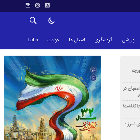
ورزشی
گردشگری
استان ها
حوادث
Latin
ورچه
اصفهان در
ر
دن ۴ فوتی برجا گذاشت/
 اسرار :