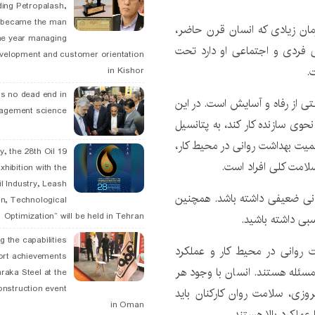
ding Petropalash,
, became the man
مان زیادی که انسان قرن حاضر،
he year managing
دگی فردی و اجتماعی او دارد تحت
velopment and customer orientation
.
in Kishor
is no dead end in
تی از رفاه و آسایش است. در این
agement science
 نحوی سازنده کار کند، به پتانسیل
میت بهداشت روانی در محیط کار،
May, the 28th Oil
لامت کلی افراد است.
xhibition with the
l Industry, Leash
انی ضعیفی داشته باشد. همچنین
n, Technological
Optimization” will be held in Tehran
بی داشته باشید.
g the capabilities
 روانی در محیط کار و عملکرد
ort achievements
سئله هستند. انسان با وجود هر
raka Steel at the
onstruction event
روزی، سلامت روان کارکنان باید
in Oman
عملکرد بالا هستند.