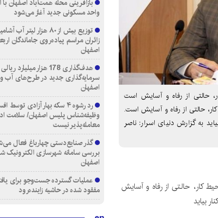
واحد مسکونی جدید آغاز می‌شود
توزیع بیش از ۸۰ هزار لیتر آب
زائران مراسم پیاده‌روی جاماندگان اربع
اصفهان
هدف‌گذاری 178 هزار میلیارد ریالی
سرمایه‌گذاری جدید در طرح‌های آب و
اصفهان
ر، حالتی از رفاه و آسایش است
رد رشوه ۴ سکه بهار آزادی توسط اف
ر، حالتی از رفاه و آسایش است.
وظیفه‌شناس پلیس اصفهان/ سلامت اد
یاید به گزارش دنیای اسرار: ناصر
معامله‌پذیر نیست
گذر صنایع‌دستی چهارباغ فعال می‌ش
بررسی سامانه شهرسازی الکترونیک ش
اصفهان
عملیات گسترده جست‌وجو برای یاف
ط کار، حالتی از رفاه و آسایش
مفقود شده در حاشیه زاینده‌رود
ار بیاید
en