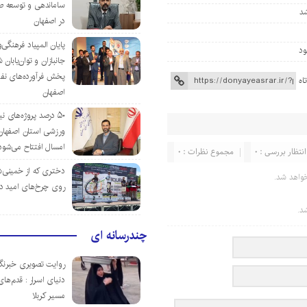
ساماندهی و توسعه ص
در اصفهان
پایان المپیاد فرهنگی
جانبازان و توان‌یابا
پخش فرآورده‌های نفت
اه
اصفهان
۵۰ درصد پروژه‌های نی
ورزشی استان اصفهان ت
امسال افتتاح می‌شود
انتظار بررسی : 0
مجموع نظرات : 0
دختری که از خمینی‌شهر
واهد شد.
روی چرخ‌های امید د
د.
چندرسانه ای
روایت تصویری خبرنگا
دنیای اسرار : قدم‌های
مسیر کربلا