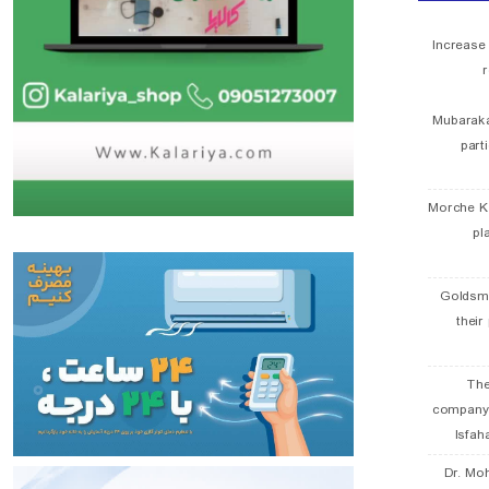
Increase
r
Mubaraka
part
Morche K
pl
Goldsmi
their
The
company
Isfah
Dr. Mo