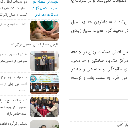
ت مقاومت نمی‌کنند و در شرکت یا
دو عملیات انتقال گاز 
مسابقات دهه فجر اص
کسب ۱۰ مدال رنگارنگ
‌کند تا به بالاترین حد پتانسیل
انتخابات انجمن صنفی
ر محیط کار، اهمیت بسیار زیادی
کاربران ماساژ استان اصفهان برگزار شد
لیان اصلی سلامت روان در جامعه
هاکی اصفهان با حمای
مراکز مشاوره صنعتی و سازمانی،
سپاهان در مسیر تحو
ی خانوادگی و اجتماعی و چه در
ن افراد به سمت رشد و توسعه
«اصفهان با 
قطب اول ایران در شن
است»
تیم رسانه بسیج سازن
اصفهان در رویداد مل
امید حضور دارند
تشکیل کارگروه تخصص
ران کشور