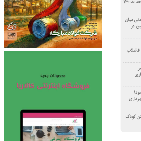
بازآفرینی محله همت‌آباد اصفهان با احداث ۱۳۰
 آشامیدنی میان
ین در
 فاضلاب
سر
اری
ود/
هرداری
تن کودک