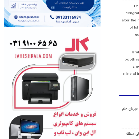
Dr
congra
after the 
of Is
qu
Isfa
booth is
amo
mineral i
ا قهرمان جام
ی منطقه