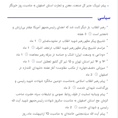
پیام تبریک مدیر کل صنعت، معدن و تجارت استان اصفهان به مناسبت روز خبرنگار
سیاسی
رهبر انقلاب: بار دیگر ثابت شد که امضای رئیس‌جمهور آمریکا چقدر بی‌ارزش و
نامعتبر است
3 هفته
تشییع پیکر مطهر رهبر شهید انقلاب در مشهد+تصایر
1 ماه
مراسم تشییع پیکر مطهر رهبر شهید انقلاب درنجف اشرف
1 ماه
«وداعی به وسعت ایران؛ اشک و حماسه در بدرقه رهبر مجاهد»
1 ماه
۱۳ و ۱۴ تیر استان تهران و ۱۵ تیر کل کشور تعطیل است
1 ماه
میزبانی «نصف‌جهان» از مکتب مقاومت؛ آغاز هفته «شهدای اقتدار» در
اصفهان
2 ماه
پیام رهبر انقلاب اسلامی به‌مناسبت دومین سالگرد شهادت شهید رئیسی و
بزرگداشت شهدای خدمت
2 ماه
پیام وبیانیه تسلیت از طرف روابط عمومی و تبلیغات سپاه حضرت صاحب
الزمان عج استان اصفهان به مناسبت سالروز شهادت رئیس‌جمهور شهید آیت الله
رئیسی و شهدای خدمت
2 ماه
پیام آیت الله سیّدمجتبی خامنه‌ای به مناسبت ۲۵ اردیبهشت ماه، روز