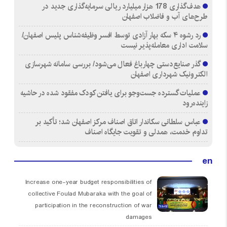
هدف‌گذاری 178 هزار میلیارد ریالی سرمایه‌گذاری جدید در
طرح‌های آب و فاضلاب اصفهان
رد رشوه ۴ سکه بهار آزادی توسط افسر وظیفه‌شناس پلیس اصفهان/
سلامت اداری معامله‌پذیر نیست
گذر صنایع‌دستی چهارباغ فعال می‌شود/ بررسی سامانه شهرسازی
الکترونیک شهرداری اصفهان
عملیات گسترده جست‌وجو برای یافتن کودک مفقود شده در حاشیه
زاینده‌رود
عباس سلطانی سکاندار اتاق اصناف مرکز اصفهان شد؛ تأکید بر
تداوم خدمت، همدلی و تقویت جایگاه اصناف
en
Increase one-year budget responsibilities of
collective Foulad Mubaraka with the goal of
participation in the reconstruction of war
damages