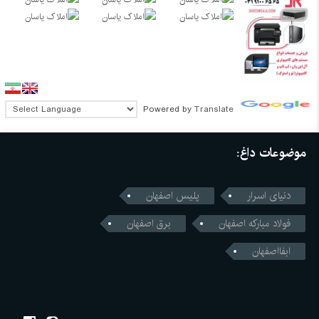
Powered by
Translate
موضوعات داغ:
دنیای اسرار
پلیس اصفهان
فولاد مبارکه اصفهان
برق اصفهان
ابفااصفهان