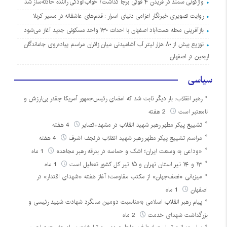
واژگونی سمند در فریدن ۴ فوتی برجا گذاشت/ خواب‌آلودگی راننده حادثه‌ساز شد
روایت تصویری خبرنگار اعزامی دنیای اسرار : قدم‌های عاشقانه در مسیر کربلا
بازآفرینی محله همت‌آباد اصفهان با احداث ۱۳۰ واحد مسکونی جدید آغاز می‌شود
توزیع بیش از ۸۰ هزار لیتر آب آشامیدنی میان زائران مراسم پیاده‌روی جاماندگان
اربعین در اصفهان
سیاسی
رهبر انقلاب: بار دیگر ثابت شد که امضای رئیس‌جمهور آمریکا چقدر بی‌ارزش و
نامعتبر است
2 هفته
تشییع پیکر مطهر رهبر شهید انقلاب در مشهد+تصایر
4 هفته
مراسم تشییع پیکر مطهر رهبر شهید انقلاب درنجف اشرف
4 هفته
«وداعی به وسعت ایران؛ اشک و حماسه در بدرقه رهبر مجاهد»
1 ماه
۱۳ و ۱۴ تیر استان تهران و ۱۵ تیر کل کشور تعطیل است
1 ماه
میزبانی «نصف‌جهان» از مکتب مقاومت؛ آغاز هفته «شهدای اقتدار» در
اصفهان
1 ماه
پیام رهبر انقلاب اسلامی به‌مناسبت دومین سالگرد شهادت شهید رئیسی و
بزرگداشت شهدای خدمت
2 ماه