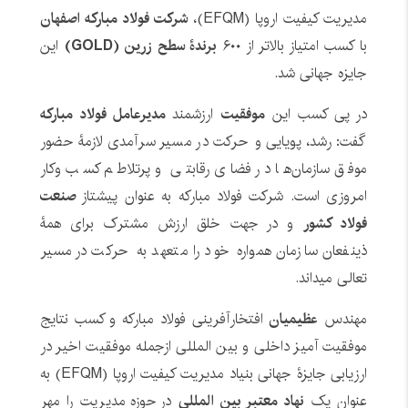
مدیریت کیفیت اروپا (EFQM)،
شرکت فولاد مبارکه اصفهان
با کسب امتیاز بالاتر از ۶۰۰
برندۀ سطح زرین (GOLD)
این
جایزه جهانی شد.
در پی کسب این
موفقیت
ارزشمند
مدیرعامل فولاد مبارکه
گفت: رشد، پویایی و حرکت در مسیر سرآمدی لازمۀ حضور
موفق سازمان‌ها در فضای رقابتی و پرتلاطم کسب وکار
امروزی است. شرکت فولاد مبارکه به عنوان پیشتاز
صنعت
فولاد کشور
و در جهت خلق ارزش مشترک برای همۀ
ذینفعان سازمان همواره خود را متعهد به حرکت در مسیر
تعالی میداند.
مهندس
عظیمیان
افتخارآفرینی فولاد مبارکه و کسب نتایج
موفقیت آمیز داخلی و بین المللی ازجمله موفقیت اخیر در
ارزیابی جایزۀ جهانی بنیاد مدیریت کیفیت اروپا (EFQM) به
عنوان یک
نهاد معتبر بین المللی
در حوزه مدیریت را مهر