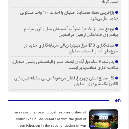
مسیر کربلا
بازآفرینی محله همت‌آباد اصفهان با احداث ۱۳۰ واحد مسکونی
جدید آغاز می‌شود
توزیع بیش از ۸۰ هزار لیتر آب آشامیدنی میان زائران مراسم
پیاده‌روی جاماندگان اربعین در اصفهان
هدف‌گذاری 178 هزار میلیارد ریالی سرمایه‌گذاری جدید در
طرح‌های آب و فاضلاب اصفهان
رد رشوه ۴ سکه بهار آزادی توسط افسر وظیفه‌شناس پلیس اصفهان/
سلامت اداری معامله‌پذیر نیست
گذر صنایع‌دستی چهارباغ فعال می‌شود/ بررسی سامانه شهرسازی
الکترونیک شهرداری اصفهان
en
Increase one-year budget responsibilities of
collective Foulad Mubaraka with the goal of
participation in the reconstruction of war