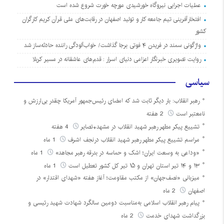
عملیات اجرایی نیروگاه خورشیدی مورچه خورت شروع شده است
افتخارآفرینی تیم جامعه کار و تولید اصفهان در رقابت‌های ملی قرآن کریم کارگران
کشور
واژگونی سمند در فریدن ۴ فوتی برجا گذاشت/ خواب‌آلودگی راننده حادثه‌ساز شد
روایت تصویری خبرنگار اعزامی دنیای اسرار : قدم‌های عاشقانه در مسیر کربلا
سیاسی
رهبر انقلاب: بار دیگر ثابت شد که امضای رئیس‌جمهور آمریکا چقدر بی‌ارزش و
نامعتبر است
2 هفته
تشییع پیکر مطهر رهبر شهید انقلاب در مشهد+تصایر
4 هفته
مراسم تشییع پیکر مطهر رهبر شهید انقلاب درنجف اشرف
1 ماه
«وداعی به وسعت ایران؛ اشک و حماسه در بدرقه رهبر مجاهد»
1 ماه
۱۳ و ۱۴ تیر استان تهران و ۱۵ تیر کل کشور تعطیل است
1 ماه
میزبانی «نصف‌جهان» از مکتب مقاومت؛ آغاز هفته «شهدای اقتدار» در
اصفهان
2 ماه
پیام رهبر انقلاب اسلامی به‌مناسبت دومین سالگرد شهادت شهید رئیسی و
بزرگداشت شهدای خدمت
2 ماه