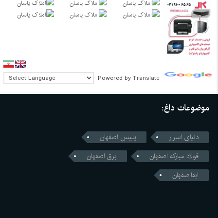
Powered by
Translate
موضوعات داغ:
دنیای اسرار
پلیس اصفهان
فولاد مبارکه اصفهان
برق اصفهان
ابفااصفهان