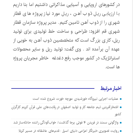
در کشورهای اروپایی و آسیایی مذاکراتی داشتیم اما بنا داریم
با ارزیابی ریل ذوب آهن ، ریل مورد نیاز پروژه های قطار
شهری را از ذوب آهن تامین کنیم. مدیر پروژه سازمان قطار
شهری قم افزود: طراحی و ساخت خط تولیدی برای تولید
ریل، کاری بزرگ است که متخصصین ذوب آهن به خوبی از
عهده آن برآمده اند . وی گفت: تولید ریل و سایر محصولات
استراتژیک در کشور موجب رفع دغدغه خاطر مجریان پروژه
ها است.
اخبار مرتبط
عملیات اجرایی نیروگاه خورشیدی مورچه خورت شروع شده است
افتخارآفرینی تیم جامعه کار و تولید اصفهان در رقابت‌های ملی قرآن کریم کارگران
کشور
واژگونی سمند در فریدن ۴ فوتی برجا گذاشت/ خواب‌آلودگی راننده حادثه‌ساز شد
روایت تصویری خبرنگار اعزامی دنیای اسرار : قدم‌های عاشقانه در مسیر کربلا