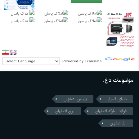
Powered by
Translate
موضوعات داغ:
دنیای اسرار
پلیس اصفهان
فولاد مبارکه اصفهان
برق اصفهان
ابفااصفهان