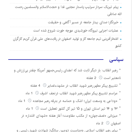
پیام تبریک سردار سرتیپ پاسدار مجتبی فدا و حجت‌الاسلام والمسلمین رحمت
الله صادقی
خبرنگار؛ صدای بیدار جامعه در مسیر آگاهی و حقیقت
عملیات اجرایی نیروگاه خورشیدی مورچه خورت شروع شده است
افتخارآفرینی تیم جامعه کار و تولید اصفهان در رقابت‌های ملی قرآن کریم کارگران
کشور
سیاسی
رهبر انقلاب: بار دیگر ثابت شد که امضای رئیس‌جمهور آمریکا چقدر بی‌ارزش و
نامعتبر است
2 هفته
تشییع پیکر مطهر رهبر شهید انقلاب در مشهد+تصایر
4 هفته
مراسم تشییع پیکر مطهر رهبر شهید انقلاب درنجف اشرف
1 ماه
«وداعی به وسعت ایران؛ اشک و حماسه در بدرقه رهبر مجاهد»
1 ماه
۱۳ و ۱۴ تیر استان تهران و ۱۵ تیر کل کشور تعطیل است
1 ماه
میزبانی «نصف‌جهان» از مکتب مقاومت؛ آغاز هفته «شهدای اقتدار» در
اصفهان
2 ماه
پیام رهبر انقلاب اسلامی به‌مناسبت دومین سالگرد شهادت شهید رئیسی و