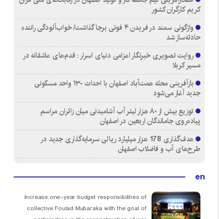
کریم کارگران کشور
واژگونی سمند در فریدن ۴ فوتی برجا گذاشت/ خواب‌آلودگی راننده
حادثه‌ساز شد
روایت تصویری خبرنگار اعزامی دنیای اسرار : قدم‌های عاشقانه در
مسیر کربلا
بازآفرینی محله همت‌آباد اصفهان با احداث ۱۳۰ واحد مسکونی
جدید آغاز می‌شود
توزیع بیش از ۸۰ هزار لیتر آب آشامیدنی میان زائران مراسم
پیاده‌روی جاماندگان اربعین در اصفهان
هدف‌گذاری 178 هزار میلیارد ریالی سرمایه‌گذاری جدید در
طرح‌های آب و فاضلاب اصفهان
en
Increase one-year budget responsibilities of
collective Foulad Mubaraka with the goal of