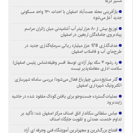
مسیر کربلا
بازآفرینی محله همت‌آباد اصفهان با احداث ۱۳۰ واحد مسکونی
جدید آغاز می‌شود
توزیع بیش از ۸۰ هزار لیتر آب آشامیدنی میان زائران مراسم
پیاده‌روی جاماندگان اربعین در اصفهان
هدف‌گذاری 178 هزار میلیارد ریالی سرمایه‌گذاری جدید در
طرح‌های آب و فاضلاب اصفهان
رد رشوه ۴ سکه بهار آزادی توسط افسر وظیفه‌شناس پلیس اصفهان/
سلامت اداری معامله‌پذیر نیست
گذر صنایع‌دستی چهارباغ فعال می‌شود/ بررسی سامانه شهرسازی
الکترونیک شهرداری اصفهان
عملیات گسترده جست‌وجو برای یافتن کودک مفقود شده در حاشیه
زاینده‌رود
عباس سلطانی سکاندار اتاق اصناف مرکز اصفهان شد؛ تأکید بر
تداوم خدمت، همدلی و تقویت جایگاه اصناف
افتتاح بزرگ‌ترین و مجهزترین آموزشگاه فنی وحرفه ای آزاد