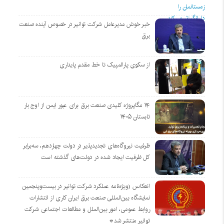
خبر خوش مدیرعامل شرکت توانیر در خصوص آینده صنعت
برق
از سکوی پارالمپیک تا خط مقدم پایداری
۱۴ مگاپروژه‌ کلیدی صنعت برق برای عبور ایمن از اوج بار
تابستان ۱۴۰۵
ظرفیت نیروگاه‌های تجدیدپذیر در دولت چهاردهم، سه‌برابر
کل ظرفیت ایجاد شده در دولت‌های گذشته است
انعکاس (ویژه‌نامه عملکرد شرکت توانیر در بیست‌وپنجمین
نمایشگاه بین‌المللی صنعت برق ایران کاری از انتشارات
روابط عمومی، امور بین‌الملل و مطالعات اجتماعی شرکت
توانیر منتشر شد*