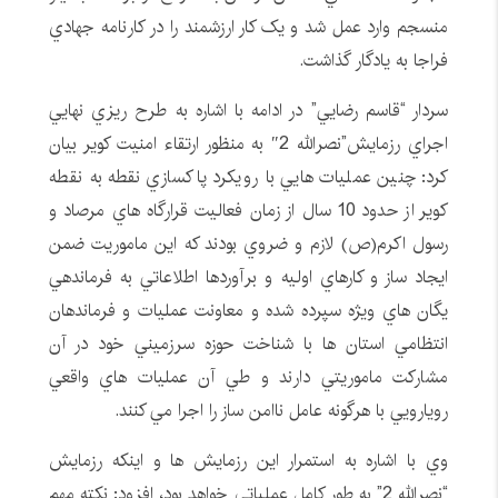
منسجم وارد عمل شد و يک کار ارزشمند را در کارنامه جهادي
فراجا به يادگار گذاشت.
سردار “قاسم رضايي” در ادامه با اشاره به طرح ريزي نهايي
اجراي رزمايش”نصرالله 2″ به منظور ارتقاء امنيت کوير بيان
کرد: چنين عمليات هايي با رويکرد پاکسازي نقطه به نقطه
کوير از حدود 10 سال از زمان فعاليت قرارگاه هاي مرصاد و
رسول اکرم(ص) لازم و ضروي بودند که اين ماموريت ضمن
ايجاد ساز و کارهاي اوليه و برآوردها اطلاعاتي به فرماندهي
يگان هاي ويژه سپرده شده و معاونت عمليات و فرماندهان
انتظامي استان ها با شناخت حوزه سرزميني خود در آن
مشارکت ماموريتي دارند و طي آن عمليات هاي واقعي
رويارويي با هرگونه عامل ناامن ساز را اجرا مي کنند.
وي با اشاره به استمرار اين رزمايش ها و اينکه رزمايش
“نصرالله 2” به طور کامل عملياتي خواهد بود، افزود: نکته مهم