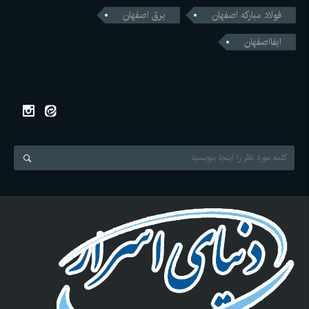
فولاد مبارکه اصفهان
برق اصفهان
ابفااصفهان