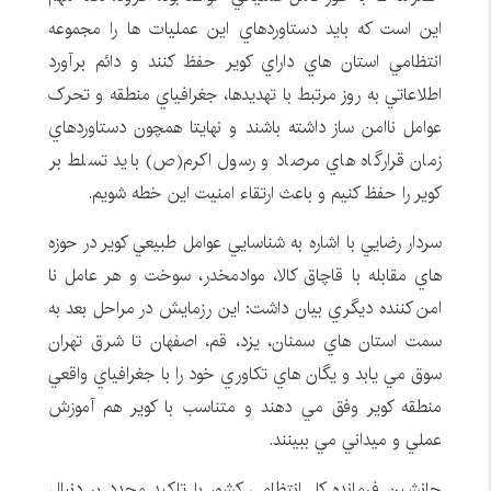
اين است که بايد دستاوردهاي اين عمليات ها را مجموعه
انتظامي استان هاي داراي کوير حفظ کنند و دائم برآورد
اطلاعاتي به روز مرتبط با تهديدها، جغرافياي منطقه و تحرک
عوامل ناامن ساز داشته باشند و نهايتا همچون دستاوردهاي
زمان قرارگاه هاي مرصاد و رسول اکرم(ص) بايد تسلط بر
کوير را حفظ کنيم و باعث ارتقاء امنيت اين خطه شويم.
سردار رضايي با اشاره به شناسايي عوامل طبيعي کوير در حوزه
هاي مقابله با قاچاق کالا، موادمخدر، سوخت و هر عامل نا
امن کننده ديگري بيان داشت: اين رزمايش در مراحل بعد به
سمت استان هاي سمنان، يزد، قم، اصفهان تا شرق تهران
سوق مي يابد و يگان هاي تکاوري خود را با جغرافياي واقعي
منطقه کوير وفق مي دهند و متناسب با کوير هم آموزش
عملي و ميداني مي ببينند.
جانشين فرمانده کل انتظامي کشور با تاکيد مجدد بر دنبال