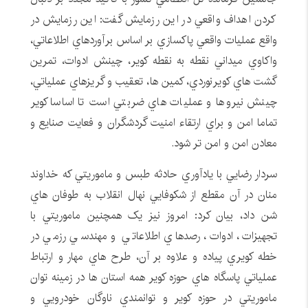
کردن اهداف واقعي در اين رزمايش گفت: اين رزمايش در
واقع عمليات واقعي پاکسازي بر اساس برآوردهاي اطلاعاتي،
واکاوي ميداني نقطه به نقطه کوير، چينش ادوات، تمرين
گشت هاي کويرنوردي، کمين ها، تعقيب و گريزهاي عملياتي،
چينش نيروها و عمليات هاي ضربتي است تا اساسا کوير
تماما امن و براي ارتقاء امنيت گردشگران و فعايت صنايع و
معادن امن و امن تر شود.
سردار رضايي با يادآوري حادثه طبس و ماموريتي که خداوند
منان در آن مقطع از شکوفايي نهال انقلاب به طوفان هاي
شن داد، بيان کرد: امروز نيز يک همچنين ماموريتي با
تجهيزات، ادوات، رصدهاي اطلاعاتي و مهندسي رزمي در
خطه کويري پياده و علاوه بر آن، طرح هاي مهار و ارتباط
عملياتي پاسگاه هاي حوزه کوير همه استان ها در زمينه توان
ماموريتي در حوزه کوير و توانمندي ناوگان خودرويي و