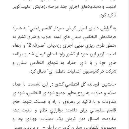
امنيت و دستاوردهاي اجراي چند مرحله رزمايش امنيت کوير
تاکيد کرد.
به گزارش دنیای اسرار_کرمان ،سردار “قاسم رضايي” به همراه
فرماندهان انتظامي استان هاي نيمه جنوب و شرق کشور به
منظور طرح ريزي نهايي اجراي رزمايش “نصرالله 2” و ارتقاء
امنيت کوير اين حوزه از کشور وارد استان کرمان شد و برنامه
هاي خود را با اداي احترام به شهداي انتظامي استان و
شرکت در کميسيون “عمليات منطقه اي” دنبال کرد.
جانشين فرمانده کل انتظامي کشور در اين نشست با اهداء
سلام و صلوات به روح مطهر جميع شهداي انتظامي، شهداي
مقاومت و با تاکيد بر رهروي از راه و مسلک شهيد حاج
قاسم سليماني بيان داشت: برقراري نظم و امنيت دهه
مقاومت امسال ديار کرمان يک عمليات جهادي بود و
مجموعه انتظامي استان کرمان با طرح و برنامه بسيار