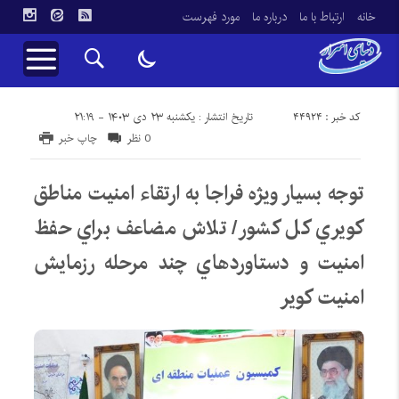
خانه
ارتباط با ما
درباره ما
مورد فهرست
کد خبر : 44924
تاریخ انتشار : یکشنبه ۲۳ دی ۱۴۰۳ - ۲۱:۱۹
0 نظر
چاپ خبر
توجه بسيار ويژه فراجا به ارتقاء امنيت مناطق
کويري کل کشور/ تلاش مضاعف براي حفظ
امنيت و دستاوردهاي چند مرحله رزمايش
امنيت کوير