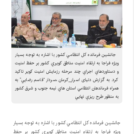
جانشين فرمانده کل انتظامي کشور با اشاره به توجه بسيار
ويژه فراجا به ارتقاء امنيت مناطق کويري کشور بر حفظ امنيت
و دستاوردهاي اجراي چند مرحله رزمايش امنيت کوير تاکيد
کرد. به گزارش دنیای اسرار_کرمان ،سردار “قاسم رضايي” به
همراه فرماندهان انتظامي استان هاي نيمه جنوب و شرق کشور
به منظور طرح ريزي نهايي
جانشين فرمانده کل انتظامي کشور با اشاره به توجه بسيار
ويژه فراجا به ارتقاء امنيت مناطق کويري کشور بر حفظ