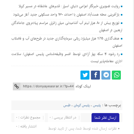
روایت تصویری خبرنگار اعزامی دنیای اسرار : قدم‌های عاشقانه در مسیر کربلا
بازآفرینی محله همت‌آباد اصفهان با احداث ۱۳۰ واحد مسکونی جدید آغاز می‌شود
توزیع بیش از ۸۰ هزار لیتر آب آشامیدنی میان زائران مراسم پیاده‌روی جاماندگان
اربعین در اصفهان
هدف‌گذاری 178 هزار میلیارد ریالی سرمایه‌گذاری جدید در طرح‌های آب و فاضلاب
اصفهان
رد رشوه ۴ سکه بهار آزادی توسط افسر وظیفه‌شناس پلیس اصفهان/ سلامت
اداری معامله‌پذیر نیست
لینک کوتاه
برچسب ها :
پلیس
،
پلیس کرمان
،
طبس
ارسال نظر شما
در انتظار بررسی : 0
مجموع نظرات : 0
انتشار یافته : 0
نظرات ارسال شده توسط شما، پس از تایید توسط