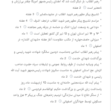
رهبر انقلاب: بار دیگر ثابت شد که امضای رئیس‌جمهور آمریکا چقدر بی‌ارزش و
نامعتبر است
2 هفته
تشییع پیکر مطهر رهبر شهید انقلاب در مشهد+تصایر
3 هفته
مراسم تشییع پیکر مطهر رهبر شهید انقلاب درنجف اشرف
4 هفته
«وداعی به وسعت ایران؛ اشک و حماسه در بدرقه رهبر مجاهد»
1 ماه
۱۳ و ۱۴ تیر استان تهران و ۱۵ تیر کل کشور تعطیل است
1 ماه
میزبانی «نصف‌جهان» از مکتب مقاومت؛ آغاز هفته «شهدای اقتدار» در
اصفهان
1 ماه
پیام رهبر انقلاب اسلامی به‌مناسبت دومین سالگرد شهادت شهید رئیسی و
بزرگداشت شهدای خدمت
2 ماه
پیام وبیانیه تسلیت از طرف روابط عمومی و تبلیغات سپاه حضرت صاحب
الزمان عج استان اصفهان به مناسبت سالروز شهادت رئیس‌جمهور شهید آیت الله
رئیسی و شهدای خدمت
2 ماه
پیام آیت الله سیّدمجتبی خامنه‌ای به مناسبت ۲۵ اردیبهشت ماه، روز
پاسداشت زبان فارسی و بزرگداشت حکیم ابوالقاسم فردوسی
2 ماه
از سنگر دفاع تا میدان سازندگی؛ ترمیم زخم‌های جنگ بر پیکر ۳ هزار واحد
مسکونی توسط جهادگران اصفهانی
2 ماه