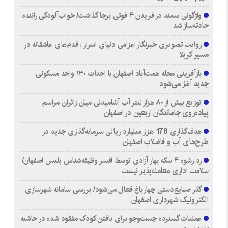
واژگونی سمند در فریدن ۴ فوتی برجا گذاشت/ خواب‌آلودگی راننده
حادثه‌ساز شد
روایت تصویری خبرنگار اعزامی دنیای اسرار : قدم‌های عاشقانه در
مسیر کربلا
بازآفرینی محله همت‌آباد اصفهان با احداث ۱۳۰ واحد مسکونی
جدید آغاز می‌شود
توزیع بیش از ۸۰ هزار لیتر آب آشامیدنی میان زائران مراسم
پیاده‌روی جاماندگان اربعین در اصفهان
هدف‌گذاری 178 هزار میلیارد ریالی سرمایه‌گذاری جدید در
طرح‌های آب و فاضلاب اصفهان
رد رشوه ۴ سکه بهار آزادی توسط افسر وظیفه‌شناس پلیس اصفهان/
سلامت اداری معامله‌پذیر نیست
گذر صنایع‌دستی چهارباغ فعال می‌شود/ بررسی سامانه شهرسازی
الکترونیک شهرداری اصفهان
عملیات گسترده جست‌وجو برای یافتن کودک مفقود شده در حاشیه