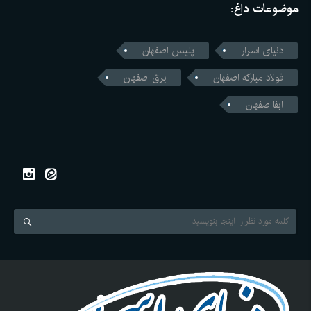
موضوعات داغ:
دنیای اسرار
پلیس اصفهان
فولاد مبارکه اصفهان
برق اصفهان
ابفااصفهان