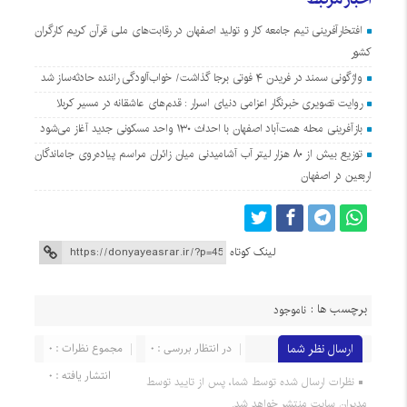
افتخارآفرینی تیم جامعه کار و تولید اصفهان در رقابت‌های ملی قرآن کریم کارگران
کشور
واژگونی سمند در فریدن ۴ فوتی برجا گذاشت/ خواب‌آلودگی راننده حادثه‌ساز شد
روایت تصویری خبرنگار اعزامی دنیای اسرار : قدم‌های عاشقانه در مسیر کربلا
بازآفرینی محله همت‌آباد اصفهان با احداث ۱۳۰ واحد مسکونی جدید آغاز می‌شود
توزیع بیش از ۸۰ هزار لیتر آب آشامیدنی میان زائران مراسم پیاده‌روی جاماندگان
اربعین در اصفهان
لینک کوتاه
برچسب ها :
ناموجود
ارسال نظر شما
در انتظار بررسی : 0
مجموع نظرات : 0
انتشار یافته : 0
نظرات ارسال شده توسط شما، پس از تایید توسط
مدیران سایت منتشر خواهد شد.