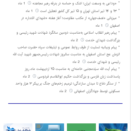
«وداعی به وسعت ایران؛ اشک و حماسه در بدرقه رهبر مجاهد»
1 ماه
۱۳ و ۱۴ تیر استان تهران و ۱۵ تیر کل کشور تعطیل است
1 ماه
میزبانی «نصف‌جهان» از مکتب مقاومت؛ آغاز هفته «شهدای اقتدار» در
اصفهان
1 ماه
پیام رهبر انقلاب اسلامی به‌مناسبت دومین سالگرد شهادت شهید رئیسی و
بزرگداشت شهدای خدمت
2 ماه
پیام وبیانیه تسلیت از طرف روابط عمومی و تبلیغات سپاه حضرت صاحب
الزمان عج استان اصفهان به مناسبت سالروز شهادت رئیس‌جمهور شهید آیت الله
رئیسی و شهدای خدمت
2 ماه
پیام آیت الله سیّدمجتبی خامنه‌ای به مناسبت ۲۵ اردیبهشت ماه، روز
پاسداشت زبان فارسی و بزرگداشت حکیم ابوالقاسم فردوسی
2 ماه
از سنگر دفاع تا میدان سازندگی؛ ترمیم زخم‌های جنگ بر پیکر ۳ هزار واحد
مسکونی توسط جهادگران اصفهانی
2 ماه