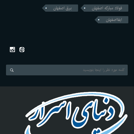
فولاد مبارکه اصفهان
برق اصفهان
ابفااصفهان