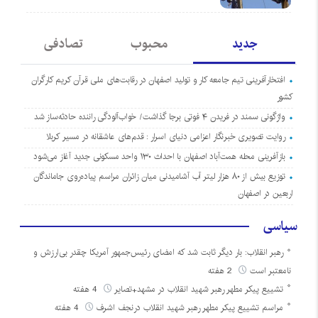
جدید
محبوب
تصادفی
افتخارآفرینی تیم جامعه کار و تولید اصفهان در رقابت‌های ملی قرآن کریم کارگران
کشور
واژگونی سمند در فریدن ۴ فوتی برجا گذاشت/ خواب‌آلودگی راننده حادثه‌ساز شد
روایت تصویری خبرنگار اعزامی دنیای اسرار : قدم‌های عاشقانه در مسیر کربلا
بازآفرینی محله همت‌آباد اصفهان با احداث ۱۳۰ واحد مسکونی جدید آغاز می‌شود
توزیع بیش از ۸۰ هزار لیتر آب آشامیدنی میان زائران مراسم پیاده‌روی جاماندگان
اربعین در اصفهان
سیاسی
رهبر انقلاب: بار دیگر ثابت شد که امضای رئیس‌جمهور آمریکا چقدر بی‌ارزش و
نامعتبر است
2 هفته
تشییع پیکر مطهر رهبر شهید انقلاب در مشهد+تصایر
4 هفته
مراسم تشییع پیکر مطهر رهبر شهید انقلاب درنجف اشرف
4 هفته