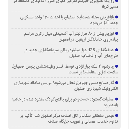
روایت تصویری خبرنگار اعزامی دنیای اسرار : قدم‌های عاشقانه در
مسیر کربلا
بازآفرینی محله همت‌آباد اصفهان با احداث ۱۳۰ واحد مسکونی
جدید آغاز می‌شود
توزیع بیش از ۸۰ هزار لیتر آب آشامیدنی میان زائران مراسم
پیاده‌روی جاماندگان اربعین در اصفهان
هدف‌گذاری 178 هزار میلیارد ریالی سرمایه‌گذاری جدید در
طرح‌های آب و فاضلاب اصفهان
رد رشوه ۴ سکه بهار آزادی توسط افسر وظیفه‌شناس پلیس اصفهان/
سلامت اداری معامله‌پذیر نیست
گذر صنایع‌دستی چهارباغ فعال می‌شود/ بررسی سامانه شهرسازی
الکترونیک شهرداری اصفهان
عملیات گسترده جست‌وجو برای یافتن کودک مفقود شده در حاشیه
زاینده‌رود
عباس سلطانی سکاندار اتاق اصناف مرکز اصفهان شد؛ تأکید بر
تداوم خدمت، همدلی و تقویت جایگاه اصناف