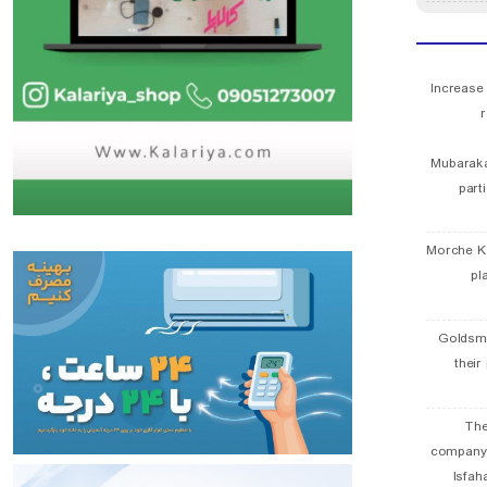
Increase
r
Mubaraka
part
Morche K
pl
Goldsmi
their
The
company
Isfah