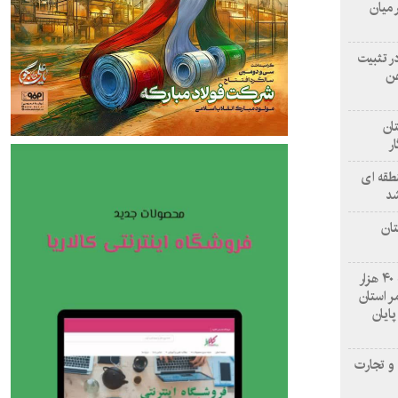
 میان
ر تثبیت
هن
ان
طقه ای
شد
تان
درمانگاه «نبأ» نجف با ارائه نزدیک به ۴۰ هزار
 استان
پایان
و تجارت