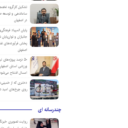
تشکیل کارگروه تخصص
ساماندهی و توسعه ص
در اصفهان
پایان المپیاد فرهنگی
جانبازان و توان‌یابا
پخش فرآورده‌های نفت
اصفهان
۵۰ درصد پروژه‌های نی
ورزشی استان اصفهان ت
امسال افتتاح می‌شود
دختری که از خمینی‌شهر
روی چرخ‌های امید د
چندرسانه ای
روایت تصویری خبرنگا