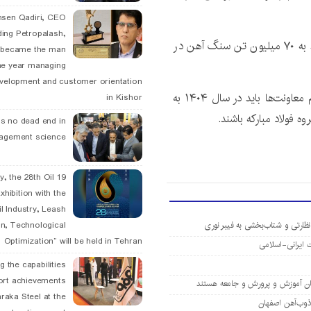
hsen Qadiri, CEO
ding Petropalash,
ما برای رسیدن به ۱۸ میلیون تن تولید در چشم انداز باید به ۷۰ میلیون تن سنگ آهن در
, became the man
he year managing
velopment and customer orientation
با تشکر از تمام اقدامات صورت گرفته در سال جاری، تمام معاونت‌ها باید در سال ۱۴۰۴ به
in Kishor
ه فولاد مبارکه باشند.
is no dead end in
agement science
May, the 28th Oil
xhibition with the
l Industry, Leash
نظارتی و شتاب‌بخشی به فیبر نوری
n, Technological
Optimization” will be held in Tehran
g the capabilities
ort achievements
یان آموزش و پرورش و جامعه هستند
raka Steel at the
 ذوب‌آهن اصفهان