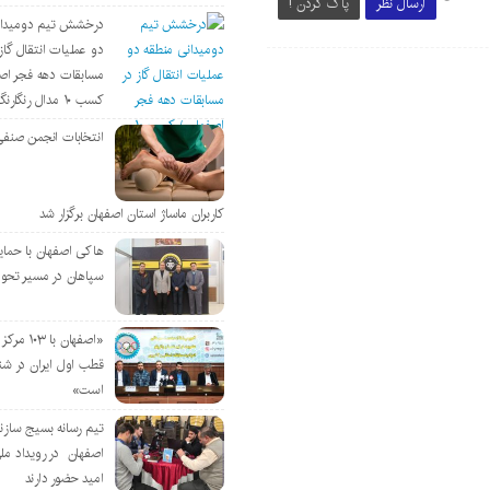
ارسال نظر
پاک کردن !
درخشش تیم دومیدان
دو عملیات انتقال گاز 
مسابقات دهه فجر اص
کسب ۱۰ مدال رنگارنگ
انتخابات انجمن صنفی
کاربران ماساژ استان اصفهان برگزار شد
هاکی اصفهان با حمای
سپاهان در مسیر تحو
«اصفهان با 
قطب اول ایران در شن
است»
تیم رسانه بسیج سازن
اصفهان در رویداد مل
امید حضور دارند