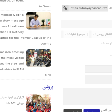
onstruction event
in Oman
اه
. Mohsen Qadiri’s
tulatory message
men’s futsal team
fahan Oil Refinery
انتظار بررسی : 0
مجموع نظرات : 0
alified for the Premier League of the
واهد شد.
country
han iron smelting
د.
 the most visited
ng the steel and
ndustries in IRAN
EXPO
ورزشی
لایق‌ترین تیم؛ اسپانی
جهانی ۲۰۲۶ شد
 دیدگاهی