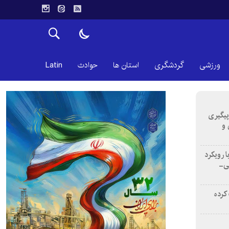
ورزشی
گردشگری
استان ها
حوادث
Latin
 پیگیری
 و
ا رویکرد
نی-
اب کرده