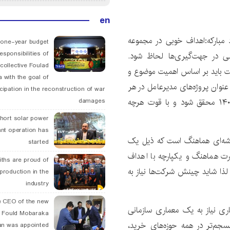
en
د مبارکه:اهداف خوبی در مجموعه
 one-year budget
esponsibilities of
لی در جهت‌گیری‌ها لحاظ شود.
collective Foulad
ت باید بر اساس اهمیت موضوع و
 with the goal of
 عنوان پروژه‌های مدیرعامل در هر
icipation in the reconstruction of war
معاونت تعریف کنیم؛ پروژه‌هایی که باید حتما تا سال ۱۴۰۴ محقق شود و با قوت هرچه
damages
hort solar power
ant operation has
خوشه‌ای هماهنگ است که ذیل یک
started
ت هماهنگ و یکپارچه با اهداف
ths are proud of
ذا شاید چینش شرکت‌ها نیاز به
 production in the
industry
 CEO of the new
اری نیاز به یک معماری سازمانی
 Fould Mobaraka
سجم‌تر در همه حوزه‌های خرید،
an was appointed