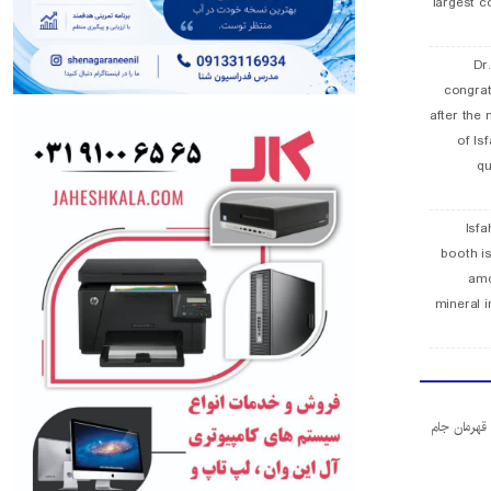
largest c
Dr
congra
after the 
of Is
qu
Isfa
booth is
amo
mineral i
ا قهرمان جام