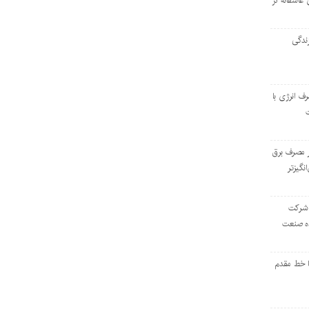
 عاشقانه در
ندگی
رف انرژی با
ر مصرف برق
انگیزتر
 شرکت
ده صنعت
ا خط مقدم