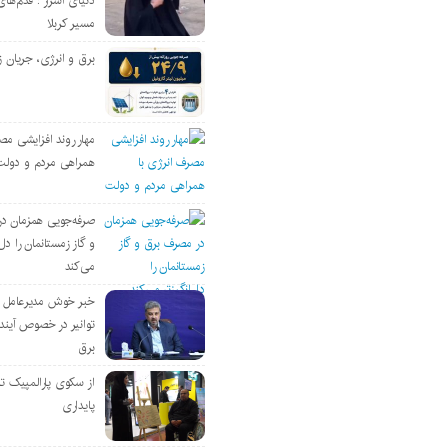
دنیای اسرار : قدم‌های
مسیر کربلا
برق و انرژی، جریان ز
مهار روند افزایشی مص
همراهی مردم و دولت
صرفه‌جویی همزمان د
و گاز زمستانمان را دل‌
می‌کند
خبر خوش مدیرعامل
توانیر در خصوص آین
برق
از سکوی پارالمپیک ت
پایداری