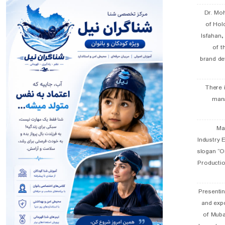
Dr. Mo
of Hol
Isfahan
of t
brand de
There 
man
19 
Industry E
slogan “Oi
Productio
Presentin
and exp
of Muba