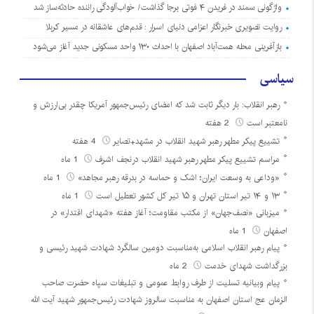
واژگونی سمند در فریدن ۴ فوتی برجا گذاشت/ خواب‌آلودگی راننده حادثه‌ساز شد
روایت تصویری خبرنگار اعزامی دنیای اسرار : قدم‌های عاشقانه در مسیر کربلا
بازآفرینی محله همت‌آباد اصفهان با احداث ۱۳۰ واحد مسکونی جدید آغاز می‌شود
سیاسی
رهبر انقلاب: بار دیگر ثابت شد که امضای رئیس‌جمهور آمریکا چقدر بی‌ارزش و
نامعتبر است
2 هفته
تشییع پیکر مطهر رهبر شهید انقلاب در مشهد+تصایر
4 هفته
مراسم تشییع پیکر مطهر رهبر شهید انقلاب درنجف اشرف
1 ماه
«وداعی به وسعت ایران؛ اشک و حماسه در بدرقه رهبر مجاهد»
1 ماه
۱۳ و ۱۴ تیر استان تهران و ۱۵ تیر کل کشور تعطیل است
1 ماه
میزبانی «نصف‌جهان» از مکتب مقاومت؛ آغاز هفته «شهدای اقتدار» در
اصفهان
1 ماه
پیام رهبر انقلاب اسلامی به‌مناسبت دومین سالگرد شهادت شهید رئیسی و
بزرگداشت شهدای خدمت
2 ماه
پیام وبیانیه تسلیت از طرف روابط عمومی و تبلیغات سپاه حضرت صاحب
الزمان عج استان اصفهان به مناسبت سالروز شهادت رئیس‌جمهور شهید آیت الله