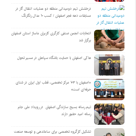
درخشش تیم دومیدانی منطقه دو عملیات انتقال گاز در
مسابقات دهه فجر اصفهان / کسب ۱۰ مدال رنگارنگ
انتخابات انجمن صنفی کارگری کاربران ماساژ استان اصفهان
برگزار شد
هاکی اصفهان با حمایت باشگاه سپاهان در مسیر تحول
«اصفهان با ۱۰۳ مرکز تخصصی، قطب اول ایران در شنای
حرفه‌ای است»
تیم رسانه بسیج سازندگی اصفهان در رویداد ملی جام
رسانه امید حضور دارند
تشکیل کارگروه تخصصی برای ساماندهی و توسعه صنعت