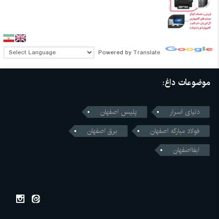
Powered by
Translate
موضوعات داغ:
دنیای اسرار
پلیس اصفهان
فولاد مبارکه اصفهان
برق اصفهان
ابفااصفهان