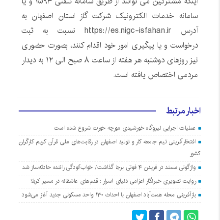
اینکه مشترکین می توانند از طریق سامانه تلفنی ۱۵۹۴ و یا
سامانه خدمات الکترونیک شرکت گاز استان اصفهان به
آدرس
https://es.nigc-isfahan.ir
نسبت به ثبت
درخواست و یا پیگیری امور خود اقدام کنند، بصورت حضوری
نیز روزهای دوشنبه هر هفته از ساعت ۸ صبح الی ۱۲ به دیدار
مردمی اختصاص یافته است.
اخبار مرتبط
عملیات اجرایی نیروگاه خورشیدی مورچه خورت شروع شده است
افتخارآفرینی تیم جامعه کار و تولید اصفهان در رقابت‌های ملی قرآن کریم کارگران
کشور
واژگونی سمند در فریدن ۴ فوتی برجا گذاشت/ خواب‌آلودگی راننده حادثه‌ساز شد
روایت تصویری خبرنگار اعزامی دنیای اسرار : قدم‌های عاشقانه در مسیر کربلا
بازآفرینی محله همت‌آباد اصفهان با احداث ۱۳۰ واحد مسکونی جدید آغاز می‌شود