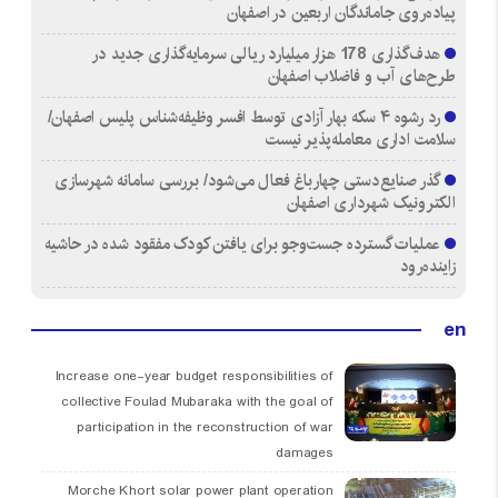
پیاده‌روی جاماندگان اربعین در اصفهان
هدف‌گذاری 178 هزار میلیارد ریالی سرمایه‌گذاری جدید در
طرح‌های آب و فاضلاب اصفهان
رد رشوه ۴ سکه بهار آزادی توسط افسر وظیفه‌شناس پلیس اصفهان/
سلامت اداری معامله‌پذیر نیست
گذر صنایع‌دستی چهارباغ فعال می‌شود/ بررسی سامانه شهرسازی
الکترونیک شهرداری اصفهان
عملیات گسترده جست‌وجو برای یافتن کودک مفقود شده در حاشیه
زاینده‌رود
en
Increase one-year budget responsibilities of
collective Foulad Mubaraka with the goal of
participation in the reconstruction of war
damages
Morche Khort solar power plant operation