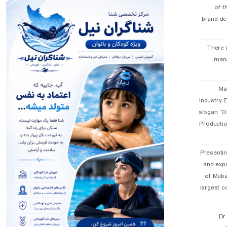
of t
brand de
There 
man
19 
Industry E
slogan “Oi
Productio
Presentin
and exp
of Muba
largest c
Dr