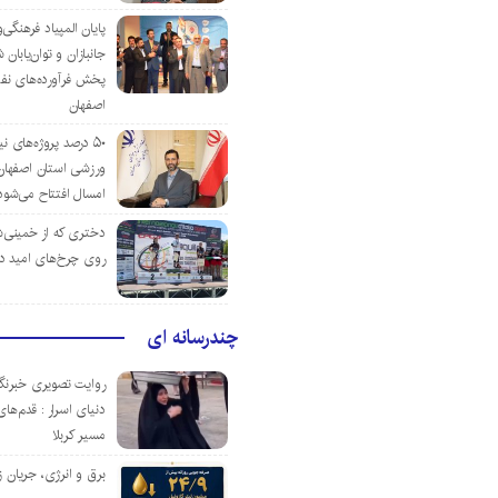
پایان المپیاد فرهنگی
جانبازان و توان‌یابا
پخش فرآورده‌های نفت
اصفهان
۵۰ درصد پروژه‌های نی
ورزشی استان اصفهان ت
امسال افتتاح می‌شود
دختری که از خمینی‌شهر
روی چرخ‌های امید د
چندرسانه ای
روایت تصویری خبرنگا
دنیای اسرار : قدم‌های
مسیر کربلا
برق و انرژی، جریان ز