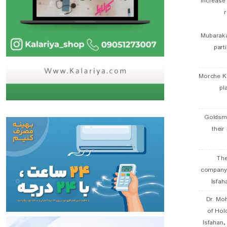
Increase
r
Mubaraka
part
Morche K
pl
Goldsmi
their
The
company
Isfah
Dr. Mo
of Hol
Isfahan