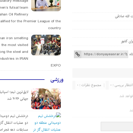
tulatory message
men’s futsal team
fahan Oil Refinery
 الله صادقی
alified for the Premier League of the
country
han iron smelting
ران کشور
 the most visited
ng the steel and
اه
ndustries in IRAN
EXPO
ورزشی
انتظار بررسی : 0
مجموع نظرات : 0
لایق‌ترین تیم؛ اسپانی
واهد شد.
جهانی ۲۰۲۶ شد
د.
درخشش تیم دومیدان
دو عملیات انتقال گاز 
مسابقات دهه فجر اص