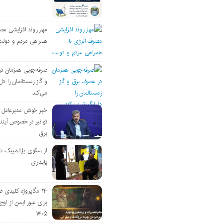
مهار روند افزایشی مص
همراهی مردم و دولت
صرفه‌جویی همزمان د
و گاز زمستانمان را دل‌
می‌کند
خبر خوش مدیرعامل
توانیر در خصوص آین
برق
از سکوی پارالمپیک ت
پایداری
۱۴ مگاپروژه‌ کلیدی
برای عبور ایمن از اوج 
۱۴۰۵