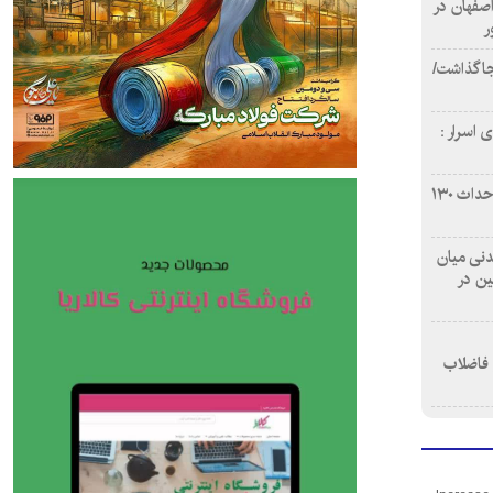
اصفهان در
ر
دن ۴ فوتی برجا گذاشت/
 اسرار :
بازآفرینی محله همت‌آباد اصفهان با احداث ۱۳۰
 آشامیدنی میان
ین در
 فاضلاب