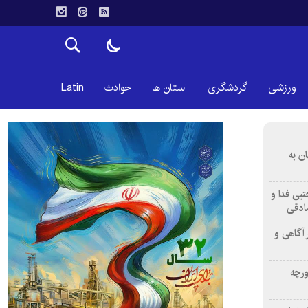
ورزشی
گردشگری
استان ها
حوادث
Latin
ن به
تبی فدا و
ادقی
 آگاهی و
ورچه