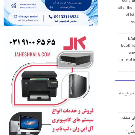
congra
after the 
of Is
qu
Isfa
booth is
amo
mineral i
ا قهرمان جام
ی منطقه
در
فهان /