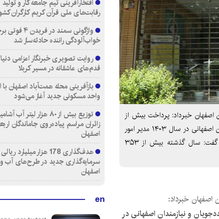
افتخارآفرینی تیم جامعه کار و تولید 
رقابت‌های ملی قرآن کریم کارگران کشو
واژگونی سمند در فری
خواب‌آلودگی راننده حادثه‌ساز شد
روایت تصویری خبرنگار اعزامی دنیای
قدم‌های عاشقانه در مسیر کربلا
واحد مسکونی جدید آغاز می‌شود
توزیع بیش از ۸۰ هزار لیتر آب
اصفهان خبرداد: پرداخت بیش از
زائران مراسم پیاده‌روی جاماندگان اربع
۱۵ هزار فقره تسهیلات قرض الحسنه به مددجویان و نیازمندان اصفهانی در سال ۱۴۰۳ مدیر امور
اصفهان
شعب صندوق قرض الحسنه امداد ولایت در استان اصفهان گفت: سال گذشته بیش از ۳۵۳
هدف‌گذاری 178 هزار میلیارد ریالی
سرمایه‌گذاری جدید در طرح‌های آب و
اصفهان
en
 اصفهان خبرداد:
ه به مددجویان و نیازمندان اصفهانی در