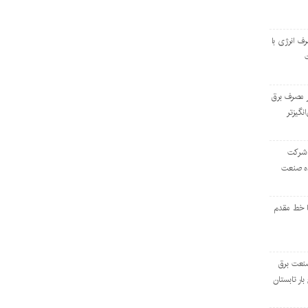
رف انرژی با
ر مصرف برق
انگیزتر
 شرکت
ده صنعت
ا خط مقدم
 صنعت برق
بار تابستان