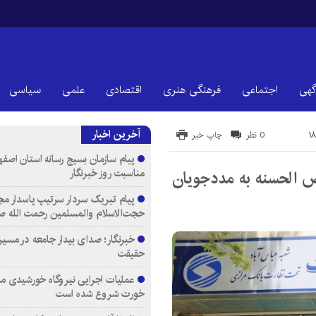
گهی
اجتماعی
فرهنگی هنری
اقتصادی
علمی
سیاسی
آخرین اخبار
0 نظر
چاپ خبر
پیام سازمان بسیج رسانه استان اصفها
مناسبت روز خبرنگار
سهیلات قرض الحسنه به مددجویان
پیام تبریک سردار سرتیپ پاسدار مج
حجت‌الاسلام والمسلمین رحمت الله ص
خبرنگار؛ صدای بیدار جامعه در مسیر
حقیقت
عملیات اجرایی نیروگاه خورشیدی م
خورت شروع شده است