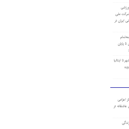
‌ورزشی
ن شرکت ملی
ی ایران در
مه‌تمام
ا پایان
 تا ایتالیا
وید
ر اعزامی
 عاشقانه در
ندگی