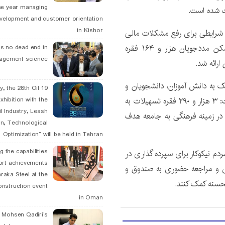
he year managing
velopment and customer orientation
in Kishor
 شرایطی برای رفع مشکلات مالی
افراد نیازمند مطرح کرد و افزود: برای رفع مشکلات مسکن مددجویان هزار و ۱۶۴ فقره
is no dead end in
agement science
ه دانش آموزان، دانشجویان و
May, the 28th Oil
حمایت از این قشر در زمینه فرهنگی اشاره کرد و بیان داشت: ۳ هزار و ۲۹۰ فقره تسهیلات به
xhibition with the
l Industry, Leash
دمت رسانی در زمینه فرهنگی به جامعه هدف
n, Technological
Optimization” will be held in Tehran
g the capabilities
دم نیکوکار برای سپرده گذاری در
ort achievements
ری و مراجعه حضوری به صندوق و
raka Steel at the
onstruction event
in Oman
. Mohsen Qadiri’s