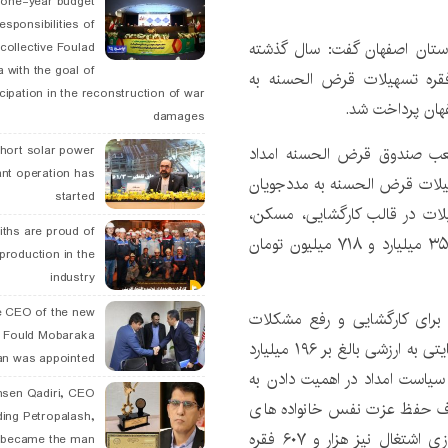
 one-year budget
esponsibilities of
ستان اصفهان گفت: سال گذشته
collective Foulad
 with the goal of
ز ۳۵۳ میلیارد تومان در قالب ۱۵ هزار و ۸۰۰ فقره تسهیلات قرض الحسنه به
icipation in the reconstruction of war
فهان پرداخت شد.
damages
عب صندوق قرض الحسنه امداد
hort solar power
ant operation has
سهیلات قرض الحسنه به مددجویان
started
یلات در قالب کارگشایی، مسکن،
ths are proud of
اشتغال زایی، درمان، امور فرهنگی و… به مبلغ بیش از ۳۵۳ میلیارد و ۷۱۸ میلیون تومان
 production in the
industry
 CEO of the new
 برای کارگشایی و رفع مشکلات
 Fould Mobaraka
خانوارهای تحت حمایت، ۹ هزار و ۷۳۹ فقره تسهیلات حمایتی به ارزشی بالغ بر ۱۹۶ میلیارد
an was appointed
به سیاست امداد در اهمیت دادن به
hsen Qadiri, CEO
ف حفظ عزت نفس خانواده های
ding Petropalash,
تحت حمایت و نیازمند، برای ایجاد، راه اندازی و پایدارسازی اشتغال نیز هزار و ۶۰۷ فقره
, became the man