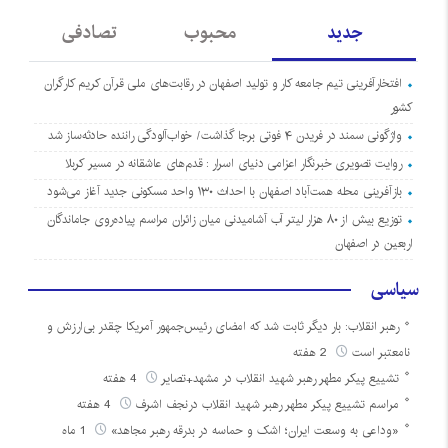
جدید
محبوب
تصادفی
افتخارآفرینی تیم جامعه کار و تولید اصفهان در رقابت‌های ملی قرآن کریم کارگران
کشور
واژگونی سمند در فریدن ۴ فوتی برجا گذاشت/ خواب‌آلودگی راننده حادثه‌ساز شد
روایت تصویری خبرنگار اعزامی دنیای اسرار : قدم‌های عاشقانه در مسیر کربلا
بازآفرینی محله همت‌آباد اصفهان با احداث ۱۳۰ واحد مسکونی جدید آغاز می‌شود
توزیع بیش از ۸۰ هزار لیتر آب آشامیدنی میان زائران مراسم پیاده‌روی جاماندگان
اربعین در اصفهان
سیاسی
رهبر انقلاب: بار دیگر ثابت شد که امضای رئیس‌جمهور آمریکا چقدر بی‌ارزش و
نامعتبر است
2 هفته
تشییع پیکر مطهر رهبر شهید انقلاب در مشهد+تصایر
4 هفته
مراسم تشییع پیکر مطهر رهبر شهید انقلاب درنجف اشرف
4 هفته
«وداعی به وسعت ایران؛ اشک و حماسه در بدرقه رهبر مجاهد»
1 ماه