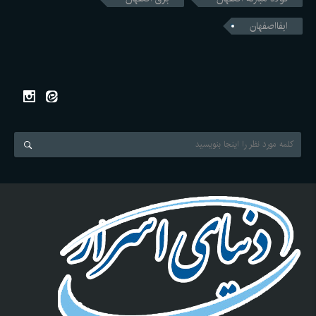
ابفااصفهان