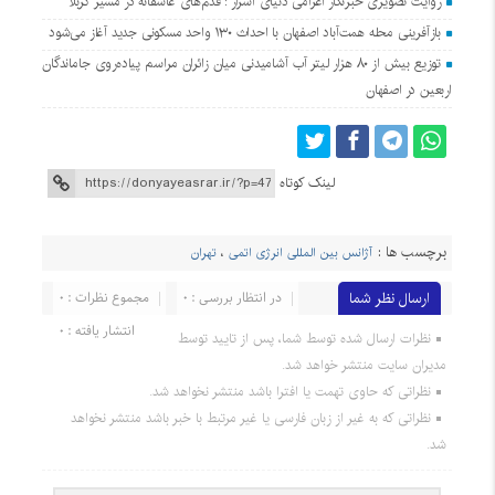
روایت تصویری خبرنگار اعزامی دنیای اسرار : قدم‌های عاشقانه در مسیر کربلا
بازآفرینی محله همت‌آباد اصفهان با احداث ۱۳۰ واحد مسکونی جدید آغاز می‌شود
توزیع بیش از ۸۰ هزار لیتر آب آشامیدنی میان زائران مراسم پیاده‌روی جاماندگان
اربعین در اصفهان
لینک کوتاه
برچسب ها :
آژانس بین المللی انرژی اتمی
،
تهران
ارسال نظر شما
در انتظار بررسی : 0
مجموع نظرات : 0
انتشار یافته : 0
نظرات ارسال شده توسط شما، پس از تایید توسط
مدیران سایت منتشر خواهد شد.
نظراتی که حاوی تهمت یا افترا باشد منتشر نخواهد شد.
نظراتی که به غیر از زبان فارسی یا غیر مرتبط با خبر باشد منتشر نخواهد
شد.