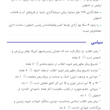
اربعین در اصفهان
هدف‌گذاری 178 هزار میلیارد ریالی سرمایه‌گذاری جدید در طرح‌های آب و فاضلاب
اصفهان
رد رشوه ۴ سکه بهار آزادی توسط افسر وظیفه‌شناس پلیس اصفهان/ سلامت اداری
معامله‌پذیر نیست
سیاسی
رهبر انقلاب: بار دیگر ثابت شد که امضای رئیس‌جمهور آمریکا چقدر بی‌ارزش و
نامعتبر است
2 هفته
تشییع پیکر مطهر رهبر شهید انقلاب در مشهد+تصایر
3 هفته
مراسم تشییع پیکر مطهر رهبر شهید انقلاب درنجف اشرف
4 هفته
«وداعی به وسعت ایران؛ اشک و حماسه در بدرقه رهبر مجاهد»
1 ماه
۱۳ و ۱۴ تیر استان تهران و ۱۵ تیر کل کشور تعطیل است
1 ماه
میزبانی «نصف‌جهان» از مکتب مقاومت؛ آغاز هفته «شهدای اقتدار» در
اصفهان
1 ماه
پیام رهبر انقلاب اسلامی به‌مناسبت دومین سالگرد شهادت شهید رئیسی و
بزرگداشت شهدای خدمت
2 ماه