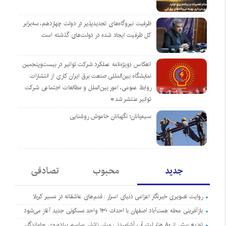
ظرفیت نیروگاه‌های تجدیدپذیر در دولت چهاردهم، سه‌برابر
کل ظرفیت ایجاد شده در دولت‌های گذشته است
انعکاس (ویژه‌نامه عملکرد شرکت توانیر در بیست‌وپنجمین
نمایشگاه بین‌المللی صنعت برق ایران کاری از انتشارات
روابط عمومی، امور بین‌الملل و مطالعات اجتماعی شرکت
توانیر منتشر شد*
سیم‌بانان؛ نگهبانان خاموش روشنایی
جدید
محبوب
تصادفی
روایت تصویری خبرنگار اعزامی دنیای اسرار : قدم‌های عاشقانه در مسیر کربلا
بازآفرینی محله همت‌آباد اصفهان با احداث ۱۳۰ واحد مسکونی جدید آغاز می‌شود
توزیع بیش از ۸۰ هزار لیتر آب آشامیدنی میان زائران مراسم پیاده‌روی جاماندگان