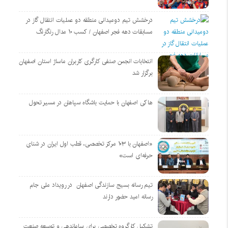
درخشش تیم دومیدانی منطقه دو عملیات انتقال گاز در
مسابقات دهه فجر اصفهان / کسب ۱۰ مدال رنگارنگ
انتخابات انجمن صنفی کارگری کاربران ماساژ استان اصفهان
برگزار شد
هاکی اصفهان با حمایت باشگاه سپاهان در مسیر تحول
«اصفهان با ۱۰۳ مرکز تخصصی، قطب اول ایران در شنای
حرفه‌ای است»
تیم رسانه بسیج سازندگی اصفهان در رویداد ملی جام
رسانه امید حضور دارند
تشکیل کارگروه تخصصی برای ساماندهی و توسعه صنعت