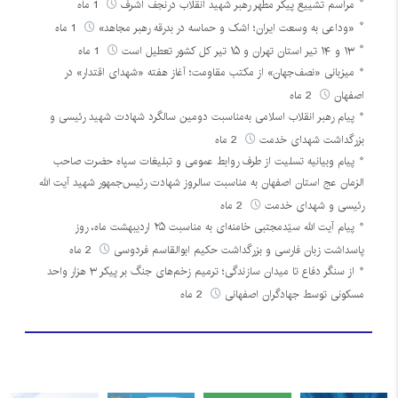
مراسم تشییع پیکر مطهر رهبر شهید انقلاب درنجف اشرف
1 ماه
«وداعی به وسعت ایران؛ اشک و حماسه در بدرقه رهبر مجاهد»
1 ماه
۱۳ و ۱۴ تیر استان تهران و ۱۵ تیر کل کشور تعطیل است
1 ماه
میزبانی «نصف‌جهان» از مکتب مقاومت؛ آغاز هفته «شهدای اقتدار» در
اصفهان
2 ماه
پیام رهبر انقلاب اسلامی به‌مناسبت دومین سالگرد شهادت شهید رئیسی و
بزرگداشت شهدای خدمت
2 ماه
پیام وبیانیه تسلیت از طرف روابط عمومی و تبلیغات سپاه حضرت صاحب
الزمان عج استان اصفهان به مناسبت سالروز شهادت رئیس‌جمهور شهید آیت الله
رئیسی و شهدای خدمت
2 ماه
پیام آیت الله سیّدمجتبی خامنه‌ای به مناسبت ۲۵ اردیبهشت ماه، روز
پاسداشت زبان فارسی و بزرگداشت حکیم ابوالقاسم فردوسی
2 ماه
از سنگر دفاع تا میدان سازندگی؛ ترمیم زخم‌های جنگ بر پیکر ۳ هزار واحد
مسکونی توسط جهادگران اصفهانی
2 ماه