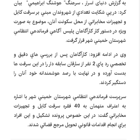
به گزارش
دنیای اسرار
، سرهنگ
”
هوشنگ ابراهيمي
”
بيان
کرد
:
در پي شکايت تعدادي از شهروندان مبني بر سرقت کابل
و تجهيزات مخابراتي از محل سکونت آنان، موضوع به صورت
ویژه در دستور کار کارآگاهان پليس آگاهي فرماندهي انتظامي
شهرستان خميني شهر قرار گرفت
.
وی در ادامه افزود
:
کارآگاهان پس از بررسي هاي دقیق و
تخصصي رد پاي
2
نفر از سارقان سابقه دار را در اين سرقت ها
بدست آورده و در نهایت با رصد هوشمندانه خود آنان را
دستگير کردند
.
سرپرست فرماندهي انتظامي شهرستان خميني شهر با اشاره
به اعتراف متهمان به
40
فقره سرقت کابل و تجهيزات
مخابراتي گفت
:
در اين خصوص پرونده تشکيل و اين افراد
براي انجام اقدامات قانوني تحويل مرجع قضائي شدند
.