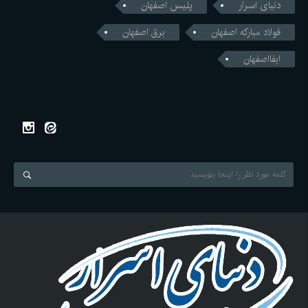
دنیای اسرار
پلیس اصفهان
فولاد مبارکه اصفهان
برق اصفهان
ابفااصفهان