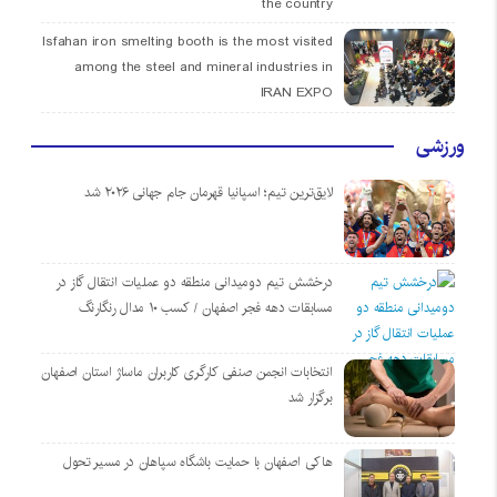
the country
Isfahan iron smelting booth is the most visited
among the steel and mineral industries in
IRAN EXPO
ورزشی
لایق‌ترین تیم؛ اسپانیا قهرمان جام جهانی ۲۰۲۶ شد
درخشش تیم دومیدانی منطقه دو عملیات انتقال گاز در
مسابقات دهه فجر اصفهان / کسب ۱۰ مدال رنگارنگ
انتخابات انجمن صنفی کارگری کاربران ماساژ استان اصفهان
برگزار شد
هاکی اصفهان با حمایت باشگاه سپاهان در مسیر تحول