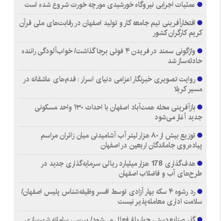
عملیات اجرایی نیروگاه خورشیدی مورچه خورت شروع شده است
افتخارآفرینی تیم جامعه کار و تولید اصفهان در رقابت‌های ملی قرآن
کریم کارگران کشور
واژگونی سمند در فریدن ۴ فوتی برجا گذاشت/ خواب‌آلودگی راننده
حادثه‌ساز شد
روایت تصویری خبرنگار اعزامی دنیای اسرار : قدم‌های عاشقانه در
مسیر کربلا
بازآفرینی محله همت‌آباد اصفهان با احداث ۱۳۰ واحد مسکونی
جدید آغاز می‌شود
توزیع بیش از ۸۰ هزار لیتر آب آشامیدنی میان زائران مراسم
پیاده‌روی جاماندگان اربعین در اصفهان
هدف‌گذاری 178 هزار میلیارد ریالی سرمایه‌گذاری جدید در
طرح‌های آب و فاضلاب اصفهان
رد رشوه ۴ سکه بهار آزادی توسط افسر وظیفه‌شناس پلیس اصفهان/
سلامت اداری معامله‌پذیر نیست
گذر صنایع‌دستی چهارباغ فعال می‌شود/ بررسی سامانه شهرسازی