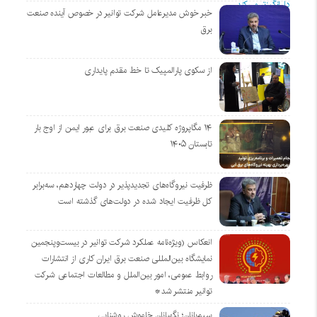
خبر خوش مدیرعامل شرکت توانیر در خصوص آینده صنعت
برق
از سکوی پارالمپیک تا خط مقدم پایداری
۱۴ مگاپروژه‌ کلیدی صنعت برق برای عبور ایمن از اوج بار
تابستان ۱۴۰۵
ظرفیت نیروگاه‌های تجدیدپذیر در دولت چهاردهم، سه‌برابر
کل ظرفیت ایجاد شده در دولت‌های گذشته است
انعکاس (ویژه‌نامه عملکرد شرکت توانیر در بیست‌وپنجمین
نمایشگاه بین‌المللی صنعت برق ایران کاری از انتشارات
روابط عمومی، امور بین‌الملل و مطالعات اجتماعی شرکت
توانیر منتشر شد*
سیم‌بانان؛ نگهبانان خاموش روشنایی