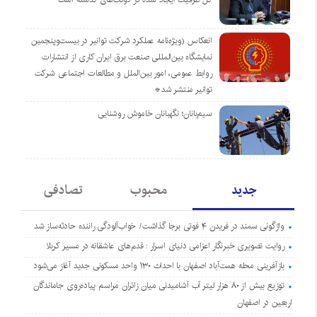
انعکاس (ویژه‌نامه عملکرد شرکت توانیر در بیست‌وپنجمین
نمایشگاه بین‌المللی صنعت برق ایران کاری از انتشارات
روابط عمومی، امور بین‌الملل و مطالعات اجتماعی شرکت
توانیر منتشر شد*
سیم‌بانان؛ نگهبانان خاموش روشنایی
جدید
محبوب
تصادفی
واژگونی سمند در فریدن ۴ فوتی برجا گذاشت/ خواب‌آلودگی راننده حادثه‌ساز شد
روایت تصویری خبرنگار اعزامی دنیای اسرار : قدم‌های عاشقانه در مسیر کربلا
بازآفرینی محله همت‌آباد اصفهان با احداث ۱۳۰ واحد مسکونی جدید آغاز می‌شود
توزیع بیش از ۸۰ هزار لیتر آب آشامیدنی میان زائران مراسم پیاده‌روی جاماندگان
اربعین در اصفهان