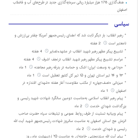
هدف‌گذاری 178 هزار میلیارد ریالی سرمایه‌گذاری جدید در طرح‌های آب و فاضلاب
اصفهان
سیاسی
رهبر انقلاب: بار دیگر ثابت شد که امضای رئیس‌جمهور آمریکا چقدر بی‌ارزش و
نامعتبر است
2 هفته
تشییع پیکر مطهر رهبر شهید انقلاب در مشهد+تصایر
4 هفته
مراسم تشییع پیکر مطهر رهبر شهید انقلاب درنجف اشرف
4 هفته
«وداعی به وسعت ایران؛ اشک و حماسه در بدرقه رهبر مجاهد»
1 ماه
۱۳ و ۱۴ تیر استان تهران و ۱۵ تیر کل کشور تعطیل است
1 ماه
میزبانی «نصف‌جهان» از مکتب مقاومت؛ آغاز هفته «شهدای اقتدار» در
اصفهان
1 ماه
پیام رهبر انقلاب اسلامی به‌مناسبت دومین سالگرد شهادت شهید رئیسی و
بزرگداشت شهدای خدمت
2 ماه
پیام وبیانیه تسلیت از طرف روابط عمومی و تبلیغات سپاه حضرت صاحب
الزمان عج استان اصفهان به مناسبت سالروز شهادت رئیس‌جمهور شهید آیت الله
رئیسی و شهدای خدمت
2 ماه
پیام آیت الله سیّدمجتبی خامنه‌ای به مناسبت ۲۵ اردیبهشت ماه، روز