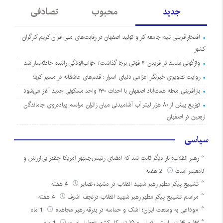
جدید
محبوب
تصادفی
افتخارآفرینی تیم جامعه کار و تولید اصفهان در رقابت‌های ملی قرآن کریم کارگران
کشور
واژگونی سمند در فریدن ۴ فوتی برجا گذاشت/ خواب‌آلودگی راننده حادثه‌ساز شد
روایت تصویری خبرنگار اعزامی دنیای اسرار : قدم‌های عاشقانه در مسیر کربلا
بازآفرینی محله همت‌آباد اصفهان با احداث ۱۳۰ واحد مسکونی جدید آغاز می‌شود
توزیع بیش از ۸۰ هزار لیتر آب آشامیدنی میان زائران مراسم پیاده‌روی جاماندگان
اربعین در اصفهان
سیاسی
رهبر انقلاب: بار دیگر ثابت شد که امضای رئیس‌جمهور آمریکا چقدر بی‌ارزش و
نامعتبر است
2 هفته
تشییع پیکر مطهر رهبر شهید انقلاب در مشهد+تصایر
4 هفته
مراسم تشییع پیکر مطهر رهبر شهید انقلاب درنجف اشرف
4 هفته
«وداعی به وسعت ایران؛ اشک و حماسه در بدرقه رهبر مجاهد»
1 ماه
۱۳ و ۱۴ تیر استان تهران و ۱۵ تیر کل کشور تعطیل است
1 ماه