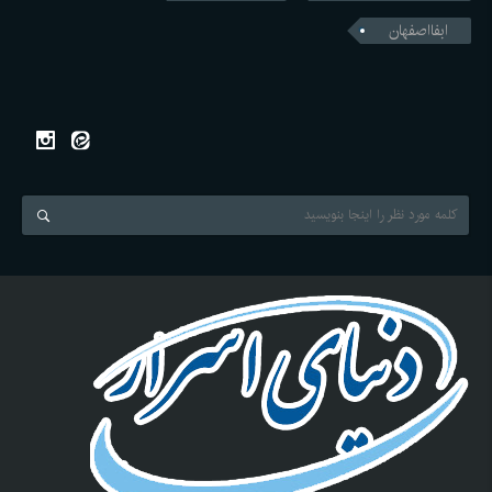
ابفااصفهان